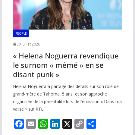
PEOPLE
30 juillet 2026
« Helena Noguerra revendique
le surnom « mémé » en se
disant punk »
Helena Noguerra a partagé des détails sur son rôle de
grand-mère de Tahoma, 5 ans, et son approche
organisée de la parentalité lors de l’émission « Dans ma
valise » sur RTL.
F
E
W
Li
X
C
P
ac
m
h
n
o
ar