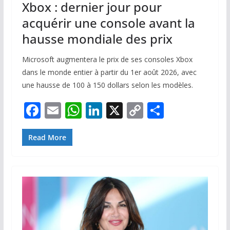
Xbox : dernier jour pour
acquérir une console avant la
hausse mondiale des prix
Microsoft augmentera le prix de ses consoles Xbox
dans le monde entier à partir du 1er août 2026, avec
une hausse de 100 à 150 dollars selon les modèles.
F
E
W
Li
X
C
P
ac
m
h
n
o
ar
e
ai
at
k
p
ta
Read More
b
l
s
e
y
g
o
A
dI
Li
er
o
p
n
n
k
p
k