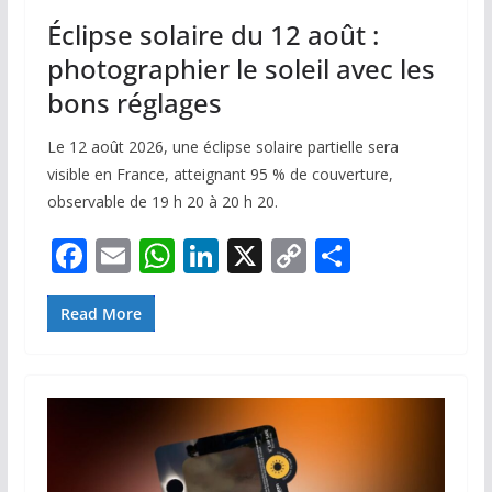
Éclipse solaire du 12 août :
photographier le soleil avec les
bons réglages
Le 12 août 2026, une éclipse solaire partielle sera
visible en France, atteignant 95 % de couverture,
observable de 19 h 20 à 20 h 20.
F
E
W
Li
X
C
P
ac
m
h
n
o
ar
e
ai
at
k
p
ta
Read More
b
l
s
e
y
g
o
A
dI
Li
er
o
p
n
n
k
p
k