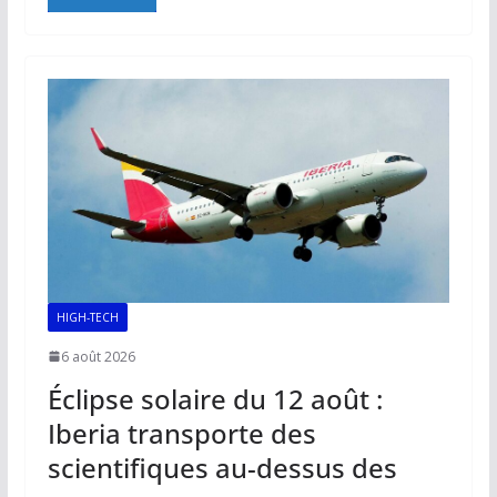
e
ai
at
k
p
ta
b
l
s
e
y
g
o
A
dI
Li
er
o
p
n
n
k
p
k
HIGH-TECH
6 août 2026
Éclipse solaire du 12 août :
Iberia transporte des
scientifiques au-dessus des