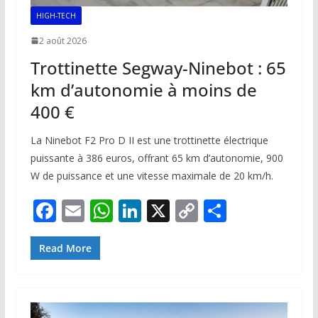
HIGH-TECH
2 août 2026
Trottinette Segway-Ninebot : 65
km d’autonomie à moins de
400 €
La Ninebot F2 Pro D II est une trottinette électrique
puissante à 386 euros, offrant 65 km d’autonomie, 900
W de puissance et une vitesse maximale de 20 km/h.
F
E
W
Li
X
C
P
ac
m
h
n
o
ar
e
ai
at
k
p
ta
Read More
b
l
s
e
y
g
o
A
dI
Li
er