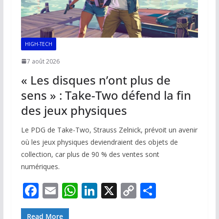
HIGH-TECH
7 août 2026
« Les disques n’ont plus de
sens » : Take-Two défend la fin
des jeux physiques
Le PDG de Take-Two, Strauss Zelnick, prévoit un avenir
où les jeux physiques deviendraient des objets de
collection, car plus de 90 % des ventes sont
numériques.
F
E
W
Li
X
C
P
ac
m
h
n
o
ar
Read More