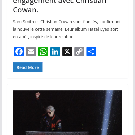
engagement avec Christian
Cowan.
Sam Smith et Christian Cowan sont fiancés, confirmant
la nouvelle cette semaine. Leur album Hazel Eyes sort
en août, inspiré de leur relation.
F
E
W
Li
X
C
P
ac
m
h
n
o
ar
e
ai
at
k
p
ta
Read More
b
l
s
e
y
g
o
A
dI
Li
er
o
p
n
n
k
p
k