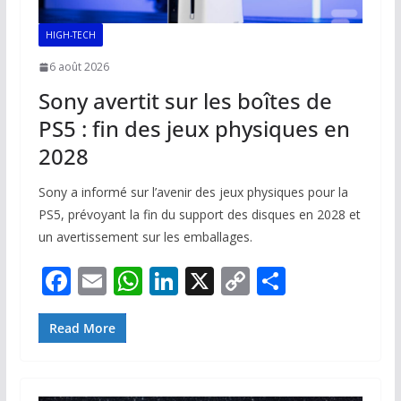
HIGH-TECH
6 août 2026
Sony avertit sur les boîtes de
PS5 : fin des jeux physiques en
2028
Sony a informé sur l’avenir des jeux physiques pour la
PS5, prévoyant la fin du support des disques en 2028 et
un avertissement sur les emballages.
F
E
W
Li
X
C
P
ac
m
h
n
o
ar
e
ai
at
k
p
ta
Read More
b
l
s
e
y
g
o
A
dI
Li
er