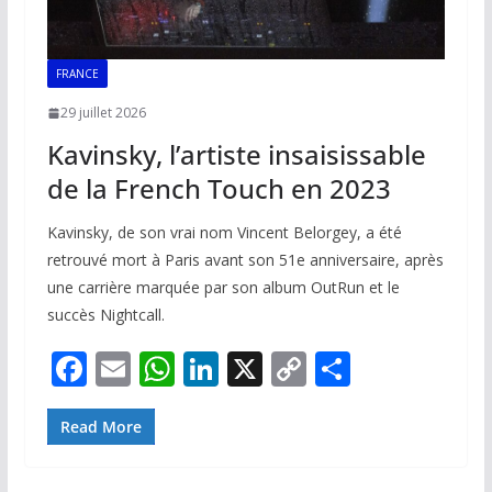
FRANCE
29 juillet 2026
Kavinsky, l’artiste insaisissable
de la French Touch en 2023
Kavinsky, de son vrai nom Vincent Belorgey, a été
retrouvé mort à Paris avant son 51e anniversaire, après
une carrière marquée par son album OutRun et le
succès Nightcall.
F
E
W
Li
X
C
P
ac
m
h
n
o
ar
e
ai
at
k
p
ta
Read More
b
l
s
e
y
g