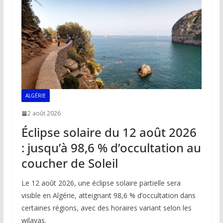
o
p
n
n
k
p
k
ALGÉRIE
2 août 2026
Éclipse solaire du 12 août 2026
: jusqu’à 98,6 % d’occultation au
coucher de Soleil
Le 12 août 2026, une éclipse solaire partielle sera
visible en Algérie, atteignant 98,6 % d’occultation dans
certaines régions, avec des horaires variant selon les
wilayas.