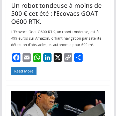
Un robot tondeuse à moins de
500 € cet été : l’Ecovacs GOAT
O600 RTK.
L’Ecovacs Goat O600 RTK, un robot tondeuse, est à
499 euros sur Amazon, offrant navigation par satellite,
détection d’obstacles, et autonomie pour 600 m².
F
E
W
Li
X
C
P
ac
m
h
n
o
ar
e
ai
at
k
p
ta
Read More
b
l
s
e
y
g
o
A
dI
Li
er
o
p
n
n
k
p
k