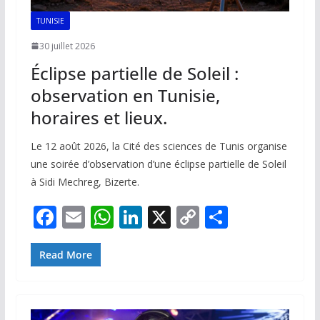
TUNISIE
30 juillet 2026
Éclipse partielle de Soleil :
observation en Tunisie,
horaires et lieux.
Le 12 août 2026, la Cité des sciences de Tunis organise
une soirée d’observation d’une éclipse partielle de Soleil
à Sidi Mechreg, Bizerte.
F
E
W
Li
X
C
P
ac
m
h
n
o
ar
e
ai
at
k
p
ta
Read More
b
l
s
e
y
g
o
A
dI
Li
er