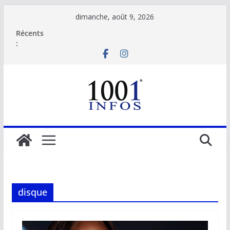
Passer
dimanche, août 9, 2026
au
Récents
contenu
:
disque