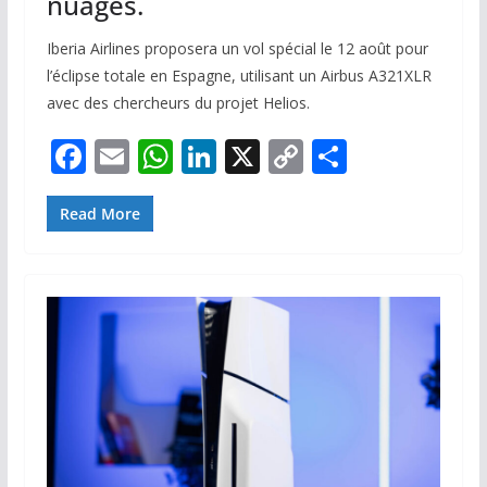
nuages.
Iberia Airlines proposera un vol spécial le 12 août pour
l’éclipse totale en Espagne, utilisant un Airbus A321XLR
avec des chercheurs du projet Helios.
F
E
W
Li
X
C
P
ac
m
h
n
o
ar
e
ai
at
k
p
ta
Read More
b
l
s
e
y
g
o
A
dI
Li
er
o
p
n
n
k
p
k