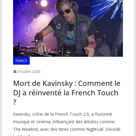
o
p
n
n
k
p
k
FRANCE
29 juillet 2026
Mort de Kavinsky : Comment le
DJ a réinventé la French Touch
?
Kavinsky, icône de la French Touch 2.0, a fusionné
musique et cinéma, influençant des artistes comme
The Weeknd, avec des titres comme Nightcall. Décédé