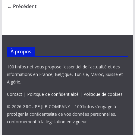
o
A
dI
Li
er
← Précédent
o
p
n
n
k
p
k
À propos
1001infos.net vous propose l’essentiel de l’actualité et des
informations en France, Belgique, Tunisie, Maroc, Suisse et
Algérie.
Contact
|
Politique de confidentialité
|
Politique de cookies
© 2026 GROUPE JLB COMPANY – 1001infos s’engage à
protéger la confidentialité de vos données personnelles,
conformément à la législation en vigueur.