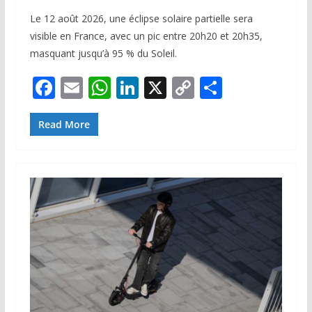
Le 12 août 2026, une éclipse solaire partielle sera
visible en France, avec un pic entre 20h20 et 20h35,
masquant jusqu’à 95 % du Soleil.
F
E
W
Li
X
C
P
ac
m
h
n
o
ar
e
ai
at
k
p
ta
Read More
b
l
s
e
y
g
o
A
dI
Li
er
o
p
n
n
k
p
k