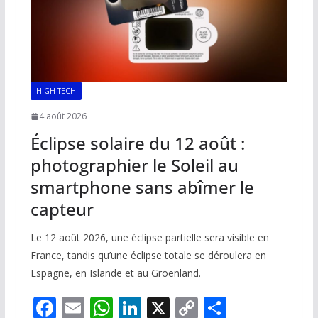
HIGH-TECH
4 août 2026
Éclipse solaire du 12 août :
photographier le Soleil au
smartphone sans abîmer le
capteur
Le 12 août 2026, une éclipse partielle sera visible en
France, tandis qu’une éclipse totale se déroulera en
Espagne, en Islande et au Groenland.
F
E
W
Li
X
C
P