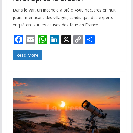
Dans le Var, un incendie a brûlé 4500 hectares en huit
jours, menaçant des villages, tandis que des experts
enquêtent sur les causes des feux en France.
F
E
W
Li
X
C
P
ac
m
h
n
o
ar
e
ai
at
k
p
ta
Read More
b
l
s
e
y
g
o
A
dI
Li
er
o
p
n
n
k
p
k