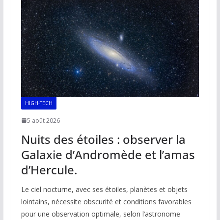
o
p
n
n
k
p
k
HIGH-TECH
5 août 2026
Nuits des étoiles : observer la
Galaxie d’Andromède et l’amas
d’Hercule.
Le ciel nocturne, avec ses étoiles, planètes et objets
lointains, nécessite obscurité et conditions favorables
pour une observation optimale, selon l’astronome