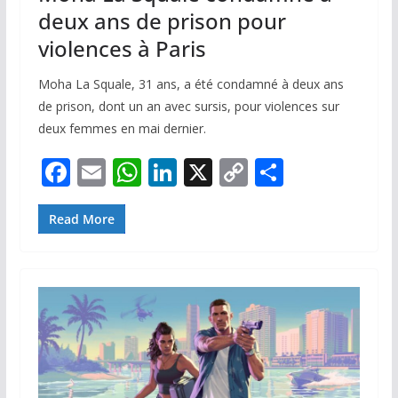
deux ans de prison pour
violences à Paris
Moha La Squale, 31 ans, a été condamné à deux ans
de prison, dont un an avec sursis, pour violences sur
deux femmes en mai dernier.
F
E
W
Li
X
C
P
ac
m
h
n
o
ar
e
ai
at
k
p
ta
Read More
b
l
s
e
y
g
o
A
dI
Li
er
o
p
n
n
k
p
k