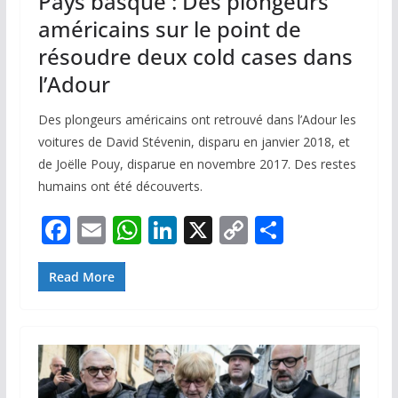
Pays basque : Des plongeurs
américains sur le point de
résoudre deux cold cases dans
l’Adour
Des plongeurs américains ont retrouvé dans l’Adour les
voitures de David Stévenin, disparu en janvier 2018, et
de Joëlle Pouy, disparue en novembre 2017. Des restes
humains ont été découverts.
F
E
W
Li
X
C
P
ac
m
h
n
o
ar
e
ai
at
k
p
ta
Read More
b
l
s
e
y
g
o
A
dI
Li
er
o
p
n
n