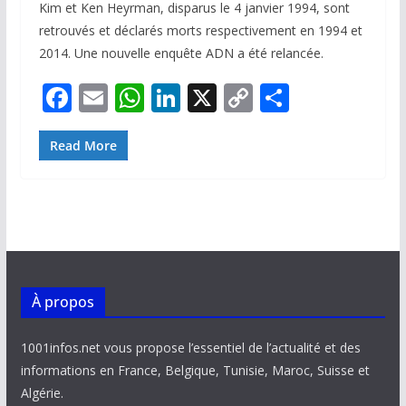
Kim et Ken Heyrman, disparus le 4 janvier 1994, sont
retrouvés et déclarés morts respectivement en 1994 et
2014. Une nouvelle enquête ADN a été relancée.
F
E
W
Li
X
C
P
ac
m
h
n
o
ar
e
ai
at
k
p
ta
Read More
b
l
s
e
y
g
o
A
dI
Li
er
o
p
n
n
k
p
k
À propos
1001infos.net vous propose l’essentiel de l’actualité et des
informations en France, Belgique, Tunisie, Maroc, Suisse et
Algérie.