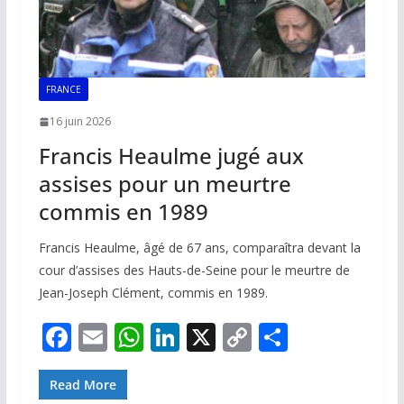
FRANCE
16 juin 2026
Francis Heaulme jugé aux
assises pour un meurtre
commis en 1989
Francis Heaulme, âgé de 67 ans, comparaîtra devant la
cour d’assises des Hauts-de-Seine pour le meurtre de
Jean-Joseph Clément, commis en 1989.
F
E
W
Li
X
C
P
ac
m
h
n
o
ar
e
ai
at
k
p
ta
Read More