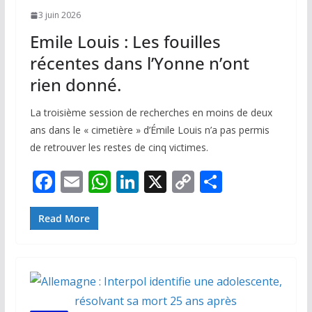
3 juin 2026
Emile Louis : Les fouilles
récentes dans l’Yonne n’ont
rien donné.
La troisième session de recherches en moins de deux
ans dans le « cimetière » d’Émile Louis n’a pas permis
de retrouver les restes de cinq victimes.
F
E
W
Li
X
C
P
ac
m
h
n
o
ar
e
ai
at
k
p
ta
Read More
b
l
s
e
y
g
o
A
dI
Li
er
o
p
n
n