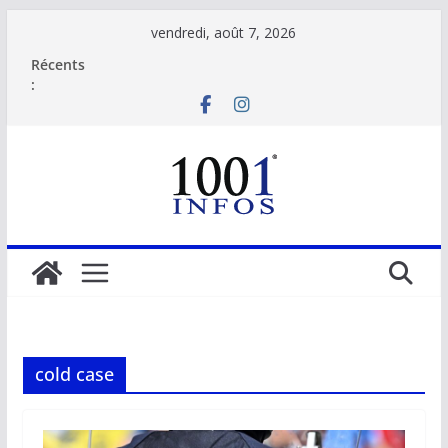
Passer
vendredi, août 7, 2026
au
Récents
contenu
:
cold case