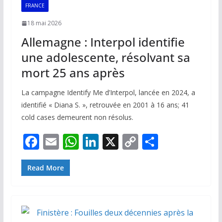
k
p
k
FRANCE
18 mai 2026
Allemagne : Interpol identifie
une adolescente, résolvant sa
mort 25 ans après
La campagne Identify Me d’Interpol, lancée en 2024, a
identifié « Diana S. », retrouvée en 2001 à 16 ans; 41
cold cases demeurent non résolus.
F
E
W
Li
X
C
P
ac
m
h
n
o
ar
e
ai
at
k
p
ta
Read More
b
l
s
e
y
g
o
A
dI
Li
er
o
p
n
n