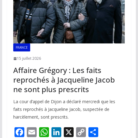
k
p
k
FRANCE
15 juillet 2026
Affaire Grégory : Les faits
reprochés à Jacqueline Jacob
ne sont plus prescrits
La cour d’appel de Dijon a déclaré mercredi que les
faits reprochés à Jacqueline Jacob, suspectée de
harcèlement, sont prescrits.
F
E
W
Li
X
C
P