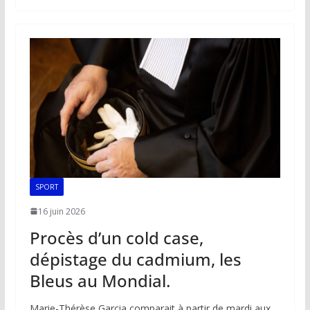
b
l
s
e
y
g
o
A
dI
Li
er
o
p
n
n
k
p
k
SPORT
16 juin 2026
Procès d’un cold case,
dépistage du cadmium, les
Bleus au Mondial.
Marie-Thérèse Garcia comparait à partir de mardi aux