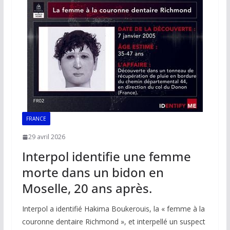
o
p
n
n
k
p
k
FRANCE
29 avril 2026
Interpol identifie une femme
morte dans un bidon en
Moselle, 20 ans après.
Interpol a identifié Hakima Boukerouis, la « femme à la
couronne dentaire Richmond », et interpellé un suspect