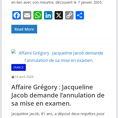
en lien avec son meurtre, découvert le 7 janvier 2005.
F
E
W
Li
X
C
P
ac
m
h
n
o
ar
e
ai
at
k
p
ta
Read More
b
l
s
e
y
g
o
A
dI
Li
er
o
p
n
n
k
p
k
FRANCE
16 avril 2026
Affaire Grégory : Jacqueline
Jacob demande l’annulation de
sa mise en examen.
Jacqueline Jacob, 81 ans, a déposé deux requêtes pour