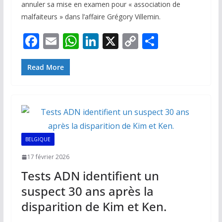
annuler sa mise en examen pour « association de
malfaiteurs » dans l’affaire Grégory Villemin.
F
E
W
Li
X
C
P
ac
m
h
n
o
ar
e
ai
at
k
p
ta
Read More
b
l
s
e
y
g
o
A
dI
Li
er
o
p
n
n
k
p
k
BELGIQUE
17 février 2026
Tests ADN identifient un
suspect 30 ans après la
disparition de Kim et Ken.