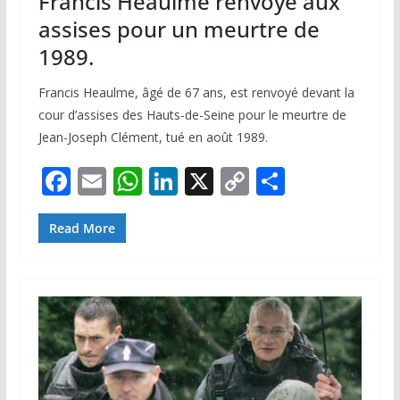
Francis Heaulme renvoyé aux
assises pour un meurtre de
1989.
Francis Heaulme, âgé de 67 ans, est renvoyé devant la
cour d’assises des Hauts-de-Seine pour le meurtre de
Jean-Joseph Clément, tué en août 1989.
F
E
W
Li
X
C
P
ac
m
h
n
o
ar
e
ai
at
k
p
ta
Read More
b
l
s
e
y
g
o
A
dI
Li
er
o
p
n
n
k
p
k