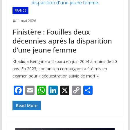
k
p
k
FRANCE
11 mai 2026
Finistère : Fouilles deux
décennies après la disparition
d’une jeune femme
Khadidja Bengrine a disparu en juin 2004 à moins de 20
ans. En 2023, son ancien compagnon a été mis en
examen pour « séquestration suivie de mort ».
F
E
W
Li
X
C
P
ac
m
h
n
o
ar
e
ai
at
k
p
ta
Read More
b
l
s
e
y
g
o
A
dI
Li
er