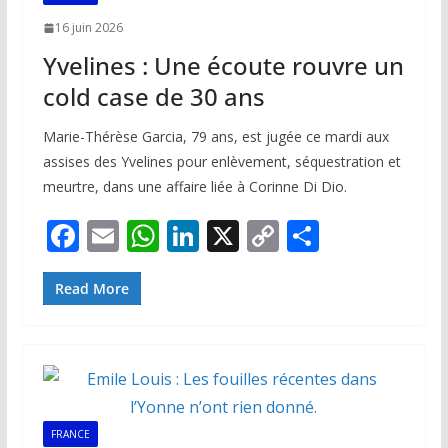
16 juin 2026
Yvelines : Une écoute rouvre un
cold case de 30 ans
Marie-Thérèse Garcia, 79 ans, est jugée ce mardi aux
assises des Yvelines pour enlèvement, séquestration et
meurtre, dans une affaire liée à Corinne Di Dio.
F
E
W
Li
X
C
P
ac
m
h
n
o
ar
e
ai
at
k
p
ta
Read More
b
l
s
e
y
g
o
A
dI
Li
er
o
p
n
n
k
p
k
FRANCE