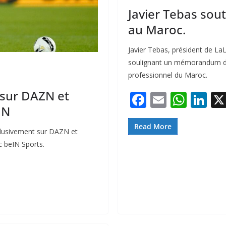
Javier Tebas sou
au Maroc.
Javier Tebas, président de La
soulignant un mémorandum d’e
professionnel du Maroc.
e sur DAZN et
F
E
W
Li
IN
ac
m
h
n
e
ai
at
k
Read More
xclusivement sur DAZN et
b
l
s
e
c beIN Sports.
o
A
dI
o
p
n
k
p