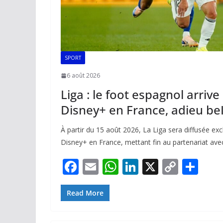
SPORT
6 août 2026
Liga : le foot espagnol arriv
Disney+ en France, adieu be
À partir du 15 août 2026, La Liga sera diffusée e
Disney+ en France, mettant fin au partenariat ave
F
E
W
Li
X
C
P
ac
m
h
n
o
ar
e
ai
at
k
p
ta
Read More
b
l
s
e
y
g