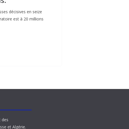
s.
ses décisives en seize
atoire est à 20 millions
t des
sse et Algérie.