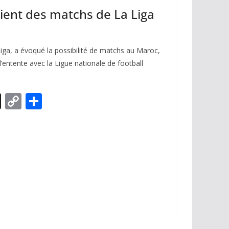
tient des matchs de La Liga
Liga, a évoqué la possibilité de matchs au Maroc,
ntente avec la Ligue nationale de football
X
C
P
o
ar
p
ta
y
g
Li
er
n
k