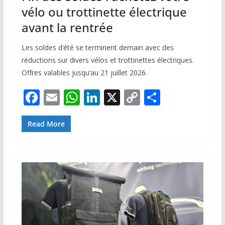
vélo ou trottinette électrique
avant la rentrée
Les soldes d’été se terminent demain avec des
réductions sur divers vélos et trottinettes électriques.
Offres valables jusqu’au 21 juillet 2026.
F
E
W
Li
X
C
P
ac
m
h
n
o
ar
e
ai
at
k
p
ta
Read More
b
l
s
e
y
g
o
A
dI
Li
er
o
p
n
n
k
p
k