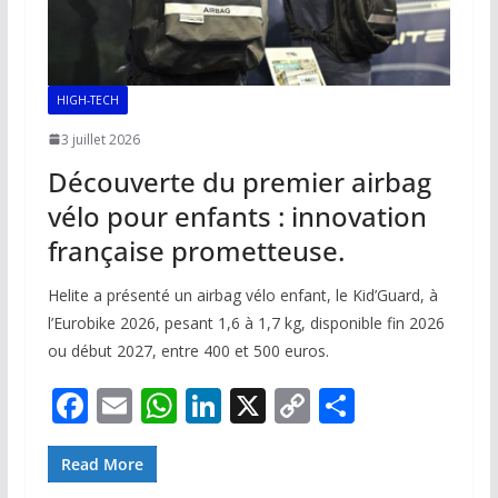
HIGH-TECH
3 juillet 2026
Découverte du premier airbag
vélo pour enfants : innovation
française prometteuse.
Helite a présenté un airbag vélo enfant, le Kid’Guard, à
l’Eurobike 2026, pesant 1,6 à 1,7 kg, disponible fin 2026
ou début 2027, entre 400 et 500 euros.
F
E
W
Li
X
C
P
ac
m
h
n
o
ar
e
ai
at
k
p
ta
Read More