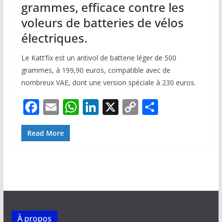
grammes, efficace contre les
voleurs de batteries de vélos
électriques.
Le Katt’fix est un antivol de batterie léger de 500
grammes, à 199,90 euros, compatible avec de
nombreux VAE, dont une version spéciale à 230 euros.
F
E
W
Li
X
C
P
ac
m
h
n
o
ar
e
ai
at
k
p
ta
Read More
b
l
s
e
y
g
o
A
dI
Li
er
o
p
n
n
k
p
k
À propos