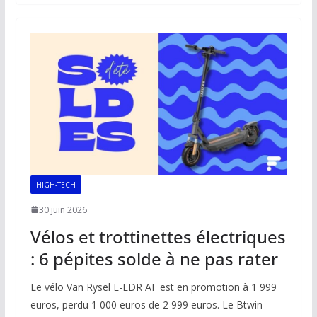
b
l
s
e
y
g
o
A
dI
Li
er
o
p
n
n
k
p
k
HIGH-TECH
30 juin 2026
Vélos et trottinettes électriques
: 6 pépites solde à ne pas rater
Le vélo Van Rysel E-EDR AF est en promotion à 1 999
euros, perdu 1 000 euros de 2 999 euros. Le Btwin