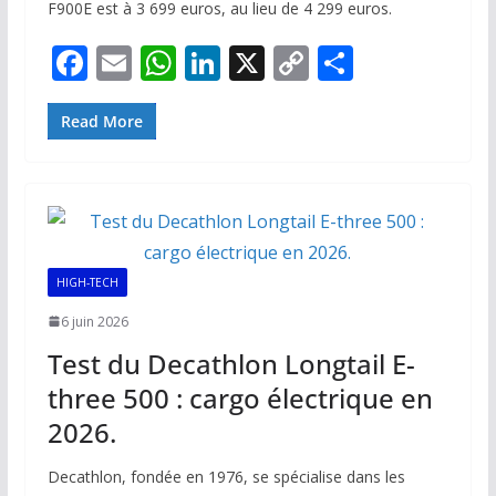
F900E est à 3 699 euros, au lieu de 4 299 euros.
F
E
W
Li
X
C
P
ac
m
h
n
o
ar
e
ai
at
k
p
ta
Read More
b
l
s
e
y
g
o
A
dI
Li
er
o
p
n
n
k
p
k
HIGH-TECH
6 juin 2026
Test du Decathlon Longtail E-
three 500 : cargo électrique en
2026.
Decathlon, fondée en 1976, se spécialise dans les