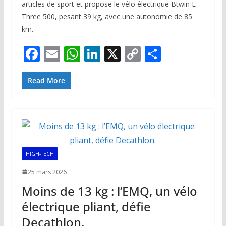
articles de sport et propose le vélo électrique Btwin E-
Three 500, pesant 39 kg, avec une autonomie de 85
km.
F
E
W
Li
X
C
P
ac
m
h
n
o
ar
e
ai
at
k
p
ta
Read More
b
l
s
e
y
g
o
A
dI
Li
er
o
p
n
n
k
p
k
HIGH-TECH
25 mars 2026
Moins de 13 kg : l’EMQ, un vélo
électrique pliant, défie
Decathlon.