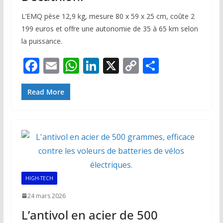
L’EMQ pèse 12,9 kg, mesure 80 x 59 x 25 cm, coûte 2
199 euros et offre une autonomie de 35 à 65 km selon
la puissance.
F
E
W
Li
X
C
P
ac
m
h
n
o
ar
e
ai
at
k
p
ta
Read More
b
l
s
e
y
g
o
A
dI
Li
er
o
p
n
n
k
p
k
HIGH-TECH
24 mars 2026
L’antivol en acier de 500