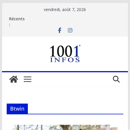
Passer
vendredi, août 7, 2026
au
Récents
contenu
:
Btwin