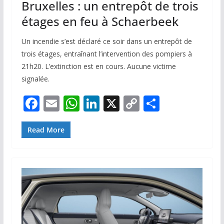
Bruxelles : un entrepôt de trois
étages en feu à Schaerbeek
Un incendie s’est déclaré ce soir dans un entrepôt de
trois étages, entraînant l’intervention des pompiers à
21h20. L’extinction est en cours. Aucune victime
signalée.
F
E
W
Li
X
C
P
ac
m
h
n
o
ar
e
ai
at
k
p
ta
Read More
b
l
s
e
y
g
o
A
dI
Li
er
o
p
n
n
k
p
k