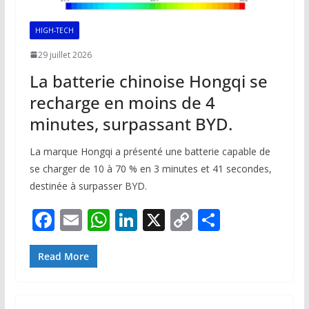
HIGH-TECH
29 juillet 2026
La batterie chinoise Hongqi se
recharge en moins de 4
minutes, surpassant BYD.
La marque Hongqi a présenté une batterie capable de
se charger de 10 à 70 % en 3 minutes et 41 secondes,
destinée à surpasser BYD.
F
E
W
Li
X
C
P
ac
m
h
n
o
ar
e
ai
at
k
p
ta
Read More
b
l
s
e
y
g
o
A
dI
Li
er