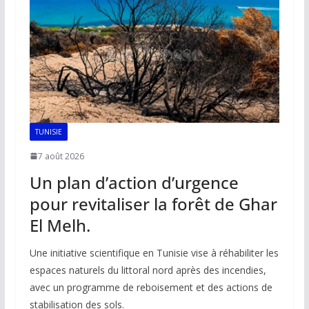
o
p
n
n
k
p
k
TUNISIE
7 août 2026
Un plan d’action d’urgence
pour revitaliser la forêt de Ghar
El Melh.
Une initiative scientifique en Tunisie vise à réhabiliter les
espaces naturels du littoral nord après des incendies,
avec un programme de reboisement et des actions de
stabilisation des sols.