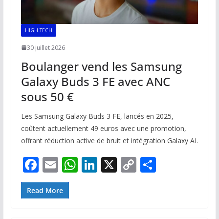
HIGH-TECH
30 juillet 2026
Boulanger vend les Samsung
Galaxy Buds 3 FE avec ANC
sous 50 €
Les Samsung Galaxy Buds 3 FE, lancés en 2025,
coûtent actuellement 49 euros avec une promotion,
offrant réduction active de bruit et intégration Galaxy AI.
F
E
W
Li
X
C
P
ac
m
h
n
o
ar
e
ai
at
k
p
ta
Read More
b
l
s
e
y
g