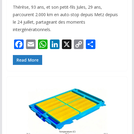
Thérèse, 93 ans, et son petit-fils Jules, 29 ans,
parcourent 2.000 km en auto-stop depuis Metz depuis
le 24 juillet, partageant des moments
intergénérationnels.
F
E
W
Li
X
C
P
ac
m
h
n
o
ar
e
ai
at
k
p
ta
Read More
b
l
s
e
y
g
o
A
dI
Li
er
o
p
n
n
k
p
k