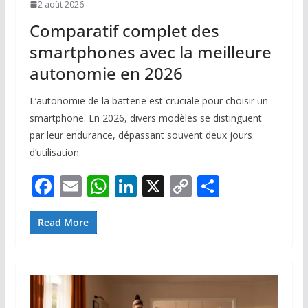
2 août 2026
Comparatif complet des
smartphones avec la meilleure
autonomie en 2026
L’autonomie de la batterie est cruciale pour choisir un
smartphone. En 2026, divers modèles se distinguent
par leur endurance, dépassant souvent deux jours
d’utilisation.
F
E
W
Li
X
C
P
ac
m
h
n
o
ar
e
ai
at
k
p
ta
Read More
b
l
s
e
y
g
o
A
dI
Li
er
o
p
n
n