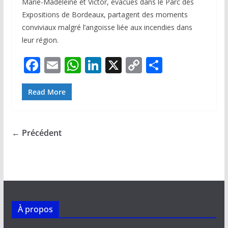
Marie-Madeleine et Victor, évacués dans le Parc des
Expositions de Bordeaux, partagent des moments
conviviaux malgré l’angoisse liée aux incendies dans
leur région.
F
E
W
Li
X
C
P
ac
m
h
n
o
ar
e
ai
at
k
p
ta
Read More
b
l
s
e
y
g
o
A
dI
Li
er
← Précédent
o
p
n
n
k
p
k
À propos