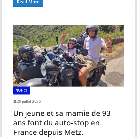
e
ai
at
k
p
ta
Read More
b
l
s
e
y
g
o
A
dI
Li
er
o
p
n
n
k
p
k
FRANCE
29 juillet 2026
Un jeune et sa mamie de 93
ans font du auto-stop en
France depuis Metz.