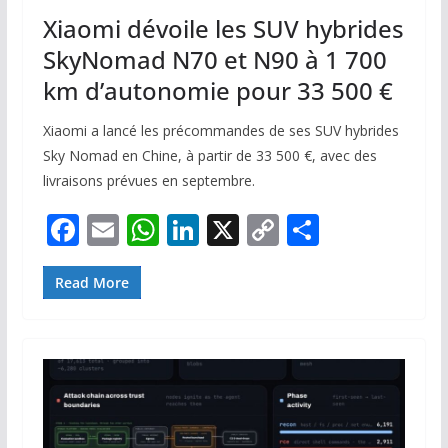
Xiaomi dévoile les SUV hybrides
SkyNomad N70 et N90 à 1 700
km d’autonomie pour 33 500 €
Xiaomi a lancé les précommandes de ses SUV hybrides
Sky Nomad en Chine, à partir de 33 500 €, avec des
livraisons prévues en septembre.
F
E
W
Li
X
C
P
ac
m
h
n
o
ar
e
ai
at
k
p
ta
Read More
b
l
s
e
y
g
o
A
dI
Li
er
o
p
n
n
k
p
k