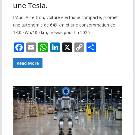
une Tesla.
L’Audi A2 e-tron, voiture électrique compacte, promet
une autonomie de 649 km et une consommation de
13,0 kWh/100 km, prévue pour fin 2026.
F
E
W
Li
X
C
P
ac
m
h
n
o
ar
e
ai
at
k
p
ta
Read More
b
l
s
e
y
g
o
A
dI
Li
er
o
p
n
n
k
p
k