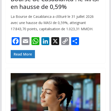
en hausse de 0,59%
La Bourse de Casablanca a clôturé le 31 juillet 2026
avec une hausse du MASI de 0,59%, atteignant
17.843,70 points, capitalisation de 1.023,31 MMDH.
F
E
W
Li
X
C
P
ac
m
h
n
o
ar
e
ai
at
k
p
ta
Read More
b
l
s
e
y
g
o
A
dI
Li
er
o
p
n
n
k
p
k