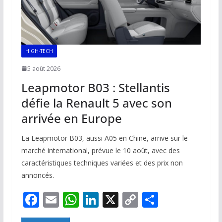
HIGH-TECH
5 août 2026
Leapmotor B03 : Stellantis
défie la Renault 5 avec son
arrivée en Europe
La Leapmotor B03, aussi A05 en Chine, arrive sur le
marché international, prévue le 10 août, avec des
caractéristiques techniques variées et des prix non
annoncés.
F
E
W
Li
X
C
P
ac
m
h
n
o
ar