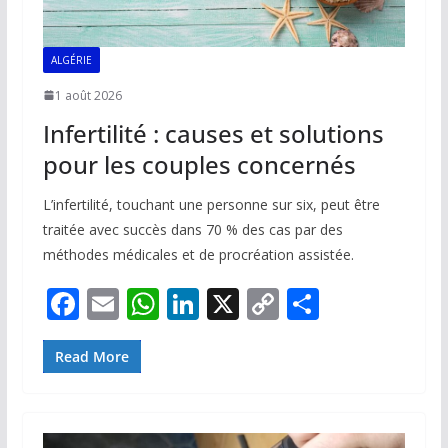
ALGÉRIE
1 août 2026
Infertilité : causes et solutions
pour les couples concernés
L’infertilité, touchant une personne sur six, peut être
traitée avec succès dans 70 % des cas par des
méthodes médicales et de procréation assistée.
F
E
W
Li
X
C
P
ac
m
h
n
o
ar
e
ai
at
k
p
ta
Read More
b
l
s
e
y
g
o
A
dI
Li
er