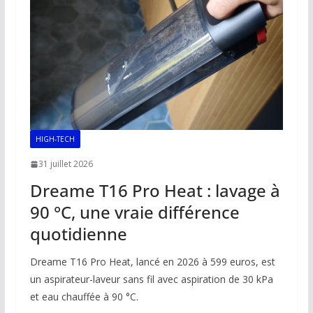
o
p
n
n
k
p
k
HIGH-TECH
31 juillet 2026
Dreame T16 Pro Heat : lavage à
90 °C, une vraie différence
quotidienne
Dreame T16 Pro Heat, lancé en 2026 à 599 euros, est
un aspirateur-laveur sans fil avec aspiration de 30 kPa
et eau chauffée à 90 °C.