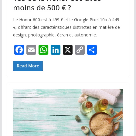
moins de 500 € ?
Le Honor 600 est à 499 € et le Google Pixel 10a à 449
€, offrant des caractéristiques distinctes en matière de
design, photographie, écran et autonomie.
F
E
W
Li
X
C
P
ac
m
h
n
o
ar
e
ai
at
k
p
ta
Read More
b
l
s
e
y
g
o
A
dI
Li
er
o
p
n
n
k
p
k