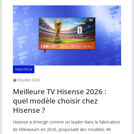
o
A
dI
Li
er
o
p
n
n
k
p
k
HIGH-TECH
30 juillet 2026
Meilleure TV Hisense 2026 :
quel modèle choisir chez
Hisense ?
Hisense a émergé comme un leader dans la fabrication
de téléviseurs en 2026, proposant des modèles 4K