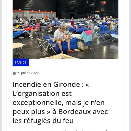
o
p
n
n
k
p
k
FRANCE
29 juillet 2026
Incendie en Gironde : «
L’organisation est
exceptionnelle, mais je n’en
peux plus » à Bordeaux avec
les réfugiés du feu