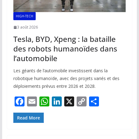
HIGH-TECH
3 août 2026
Tesla, BYD, Xpeng : la bataille
des robots humanoïdes dans
l’automobile
Les géants de l’automobile investissent dans la
robotique humanoïde, avec des projets variés et des
déploiements prévus entre 2026 et 2028.
F
E
W
Li
X
C
P
ac
m
h
n
o
ar
e
ai
at
k
p
ta
Read More
b
l
s
e
y
g