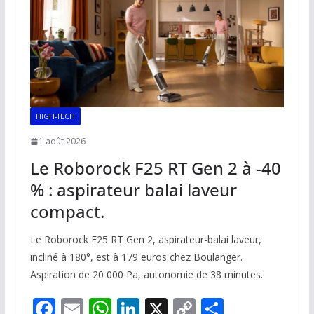
k
p
k
HIGH-TECH
1 août 2026
Le Roborock F25 RT Gen 2 à -40
% : aspirateur balai laveur
compact.
Le Roborock F25 RT Gen 2, aspirateur-balai laveur,
incliné à 180°, est à 179 euros chez Boulanger.
Aspiration de 20 000 Pa, autonomie de 38 minutes.
F
E
W
Li
X
C
P