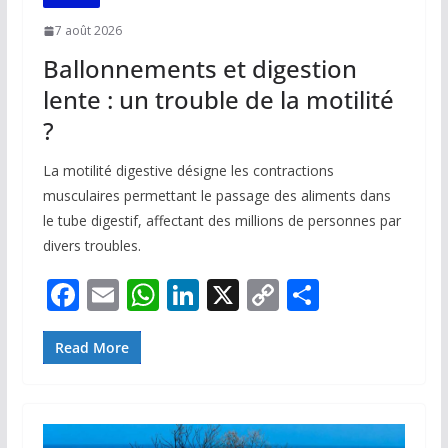
7 août 2026
Ballonnements et digestion
lente : un trouble de la motilité
?
La motilité digestive désigne les contractions
musculaires permettant le passage des aliments dans
le tube digestif, affectant des millions de personnes par
divers troubles.
F
E
W
Li
X
C
P
ac
m
h
n
o
ar
e
ai
at
k
p
ta
Read More
b
l
s
e
y
g
o
A
dI
Li
er