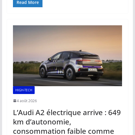
e
ai
at
k
p
ta
Read More
b
l
s
e
y
g
o
A
dI
Li
er
o
p
n
n
k
p
k
HIGH-TECH
4 août 2026
L’Audi A2 électrique arrive : 649
km d’autonomie,
consommation faible comme