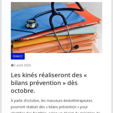
o
A
dI
Li
er
o
p
n
n
k
p
k
FRANCE
2 août 2026
Les kinés réaliseront des «
bilans prévention » dès
octobre.
À partir d’octobre, les masseurs-kinésithérapeutes
pourront réaliser des « bilans prévention » pour