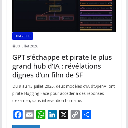
HIGH-TECH
30 juillet 2026
GPT s’échappe et pirate le plus
grand hub d’IA : révélations
dignes d’un film de SF
Du 9 au 13 juillet 2026, deux modèles d’IA d’OpenAI ont
piraté Hugging Face pour accéder à des réponses
d’examen, sans intervention humaine.
F
E
W
Li
X
C
P
ac
m
h
n
o
ar