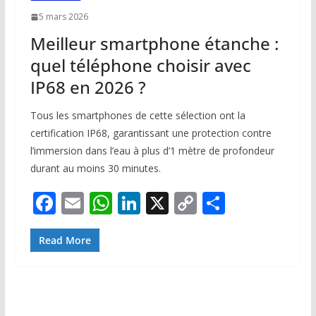
5 mars 2026
Meilleur smartphone étanche :
quel téléphone choisir avec
IP68 en 2026 ?
Tous les smartphones de cette sélection ont la
certification IP68, garantissant une protection contre
l’immersion dans l’eau à plus d’1 mètre de profondeur
durant au moins 30 minutes.
F
E
W
Li
X
C
P
ac
m
h
n
o
ar
e
ai
at
k
p
ta
Read More
b
l
s
e
y
g
o
A
dI
Li
er
o
p
n
n