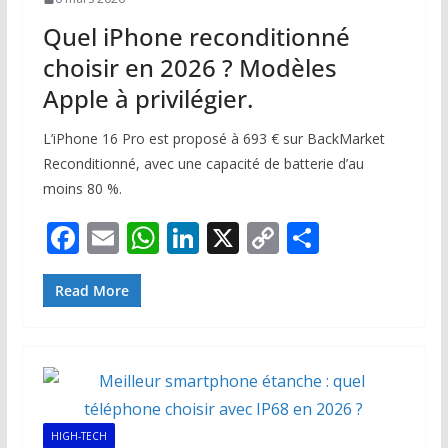
Quel iPhone reconditionné
choisir en 2026 ? Modèles
Apple à privilégier.
L’iPhone 16 Pro est proposé à 693 € sur BackMarket
Reconditionné, avec une capacité de batterie d’au
moins 80 %.
F
E
W
Li
X
C
P
ac
m
h
n
o
ar
e
ai
at
k
p
ta
Read More
b
l
s
e
y
g
o
A
dI
Li
er
o
p
n
n
k
p
k
HIGH-TECH