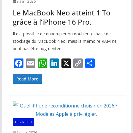
9 avril 2026
Le MacBook Neo atteint 1 To
grâce à l’iPhone 16 Pro.
Il est possible de quadrupler ou doubler l’espace de
stockage du MacBook Neo, mais la mémoire RAM ne
peut pas être augmentée.
F
E
W
Li
X
C
P
ac
m
h
n
o
ar
e
ai
at
k
p
ta
Read More
b
l
s
e
y
g
o
A
dI
Li
er
o
p
n
n
k
p
k
HIGH-TECH
6 mars 2026