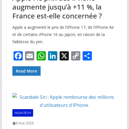
augmente jusqu’à +11 %, la
France est-elle concernée ?
Apple a augmenté le prix de l’iPhone 17, de l’iPhone Air
et de certains iPhone 16 au Japon, en raison de la
faiblesse du yen.
F
E
W
Li
X
C
P
ac
m
h
n
o
ar
e
ai
at
k
p
ta
Read More
b
l
s
e
y
g
o
A
dI
Li
er
o
p
n
n
k
p
k
HIGH-TECH
6 mai 2026