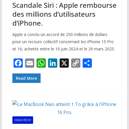
Scandale Siri : Apple rembourse
des millions d’utilisateurs
d’iPhone.
Apple a conclu un accord de 250 millions de dollars
pour un recours collectif concernant les iPhone 15 Pro
et 16, achetés entre le 10 juin 2024 et le 29 mars 2025.
F
E
W
Li
X
C
P
ac
m
h
n
o
ar
e
ai
at
k
p
ta
Read More
b
l
s
e
y
g
o
A
dI
Li
er
o
p
n
n
k
p
k
HIGH-TECH