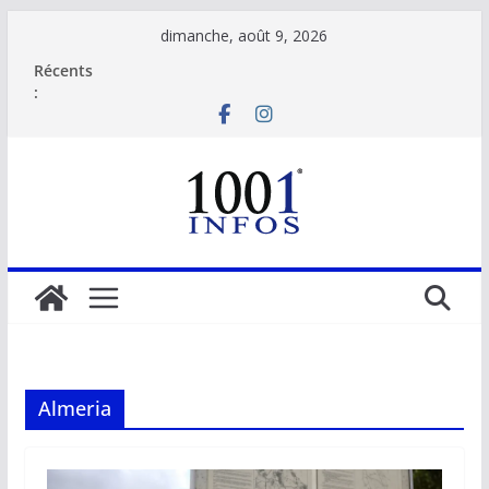
Passer
dimanche, août 9, 2026
au
Récents
contenu
:
Almeria