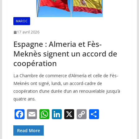
MAROC
17 avril 2026
Espagne : Almeria et Fès-
Meknès signent un accord de
coopération
La Chambre de commerce d’Almería et celle de Fès-
Meknès ont signé, lundi, un accord-cadre de
coopération d’une durée d’un an renouvelable jusqu’à
quatre ans.
F
E
W
Li
X
C
P
ac
m
h
n
o
ar
e
ai
at
k
p
ta
Read More