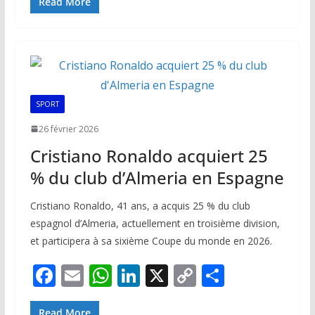
e
ai
at
k
p
ta
Read More
b
l
s
e
y
g
o
A
dI
Li
er
o
p
n
n
k
p
k
SPORT
26 février 2026
Cristiano Ronaldo acquiert 25
% du club d’Almeria en Espagne
Cristiano Ronaldo, 41 ans, a acquis 25 % du club
espagnol d’Almeria, actuellement en troisième division,
et participera à sa sixième Coupe du monde en 2026.
F
E
W
Li
X
C
P
ac
m
h
n
o
ar
Read More