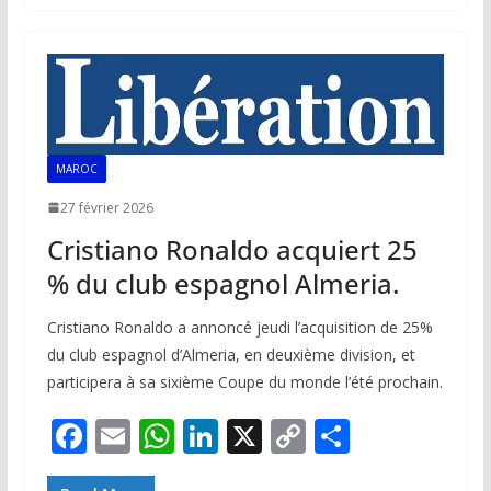
b
l
s
e
y
g
o
A
dI
Li
er
o
p
n
n
k
p
k
MAROC
27 février 2026
Cristiano Ronaldo acquiert 25
% du club espagnol Almeria.
Cristiano Ronaldo a annoncé jeudi l’acquisition de 25%
du club espagnol d’Almeria, en deuxième division, et
participera à sa sixième Coupe du monde l’été prochain.
F
E
W
Li
X
C
P
ac
m
h
n
o
ar