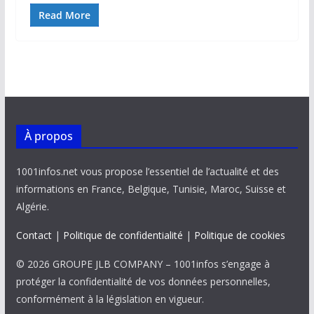
ac
m
h
n
o
ar
e
ai
at
k
p
ta
Read More
b
l
s
e
y
g
o
A
dI
Li
er
o
p
n
n
k
p
k
À propos
1001infos.net vous propose l’essentiel de l’actualité et des
informations en France, Belgique, Tunisie, Maroc, Suisse et
Algérie.
Contact
|
Politique de confidentialité
|
Politique de cookies
© 2026 GROUPE JLB COMPANY – 1001infos s’engage à
protéger la confidentialité de vos données personnelles,
conformément à la législation en vigueur.