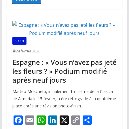
e
ai
at
k
p
ta
b
l
s
e
y
g
o
A
dI
Li
er
o
p
n
n
k
p
k
SPORT
24 février 2026
Espagne : « Vous n’avez pas jeté
les fleurs ? » Podium modifié
après neuf jours
Matteo Moschetti, initialement troisième de la Clasica
de Almeria le 15 février, a été rétrogradé à la quatrième
place après une révision photo-finish.
F
E
W
Li
X
C
P