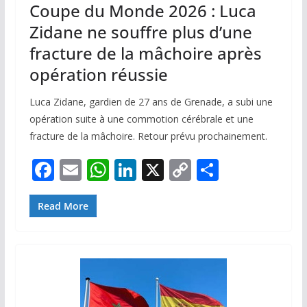
Coupe du Monde 2026 : Luca
Zidane ne souffre plus d’une
fracture de la mâchoire après
opération réussie
Luca Zidane, gardien de 27 ans de Grenade, a subi une
opération suite à une commotion cérébrale et une
fracture de la mâchoire. Retour prévu prochainement.
F
E
W
Li
X
C
P
ac
m
h
n
o
ar
e
ai
at
k
p
ta
Read More
b
l
s
e
y
g
o
A
dI
Li
er
o
p
n
n
k
p
k