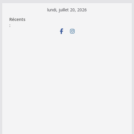
Passer
lundi, juillet 20, 2026
au
Récents
contenu
: