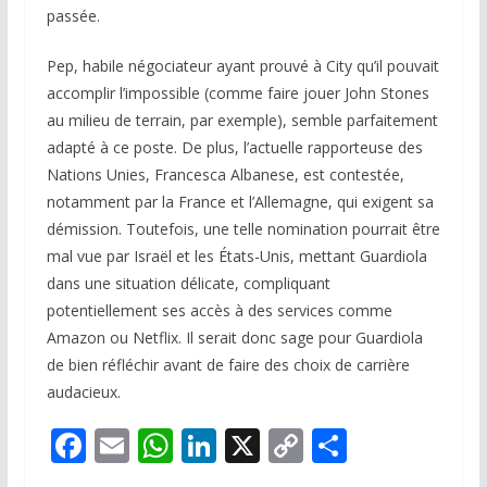
passée.
Pep, habile négociateur ayant prouvé à City qu’il pouvait
accomplir l’impossible (comme faire jouer John Stones
au milieu de terrain, par exemple), semble parfaitement
adapté à ce poste. De plus, l’actuelle rapporteuse des
Nations Unies, Francesca Albanese, est contestée,
notamment par la France et l’Allemagne, qui exigent sa
démission. Toutefois, une telle nomination pourrait être
mal vue par Israël et les États-Unis, mettant Guardiola
dans une situation délicate, compliquant
potentiellement ses accès à des services comme
Amazon ou Netflix. Il serait donc sage pour Guardiola
de bien réfléchir avant de faire des choix de carrière
audacieux.
F
E
W
Li
X
C
P
ac
m
h
n
o
ar