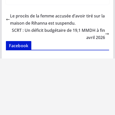
e
ai
at
k
p
ta
b
l
s
e
y
g
Le procès de la femme accusée d’avoir tiré sur la
o
A
dI
Li
er
maison de Rihanna est suspendu.
o
p
n
n
SCRT : Un déficit budgétaire de 19,1 MMDH à fin
k
p
k
avril 2026
Facebook