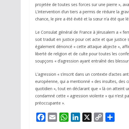
projetée de toutes ses forces sur une pierre », a
L’intervention d’un tiers a permis de réduire la grav
chance, le pire a été évité et la sœur n’a été que 
Le Consulat général de France à Jérusalem a « f
soit traduit en justice pour cet acte et que justice
également dénoncé « cette attaque abjecte », aff
liberté de religion et de culte pour toutes les conf
soupçons « d’agression ayant entraîné des blessur
L’agression « s’inscrit dans un contexte d’actes a
européenne, qui a mentionné « des insultes, des cr
quotidien », tout en déclarant que « là on atteint 
condamné cette « agression violente » qui n’est pas
préoccupante ».
F
E
W
Li
X
C
P
ac
m
h
n
o
ar