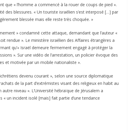
vant que « l’homme a commencé à la rouer de coups de pied ».
ité des blessures. « Un touriste israélien s’est interposé […] par
légèrement blessée mais elle reste très choquée. »
ermement » condamné cette attaque, demandant que l’auteur «
 soit rendue ». Le ministère israélien des Affaires étrangères a
irmant qu’« Israël demeure fermement engagé à protéger la
essions ». Sur une vidéo de l’arrestation, un policier évoque des
es et motivée par un mobile nationaliste ».
ntichrétiens devenu courant », selon une source diplomatique
achats de la part d’extrémistes visant des religieux en habit au
un autre niveau ». L’Université hébraïque de Jérusalem a
 « un incident isolé [mais] fait partie d’une tendance