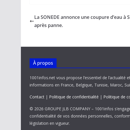
e
ai
at
k
p
ta
b
l
s
e
y
g
La SONEDE annonce une coupure d’eau à S
o
A
dI
Li
er
après panne.
o
p
n
n
k
p
k
À propos
1001infos.net vous propose l’essentiel de l’actualité e
informations en France, Belgique, Tunisie, Maroc, Sui
Contact
|
Politique de confidentialité
|
Politique de c
© 2026 GROUPE JLB COMPANY – 1001infos s’engage 
confidentialité de vos données personnelles, confor
législation en vigueur.