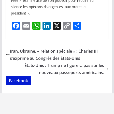
Free Press, il « use de son pouvoir pour réduire au
silence les opinions divergentes, aux ordres du
président ».
F
E
W
Li
X
C
P
ac
m
h
n
o
ar
e
ai
at
k
p
ta
b
l
s
e
y
g
Iran, Ukraine, « relation spéciale » : Charles III
o
A
dI
Li
er
s’exprime au Congrès des États-Unis
o
p
n
n
États-Unis : Trump ne figurera pas sur les
k
p
k
nouveaux passeports américains.
Facebook