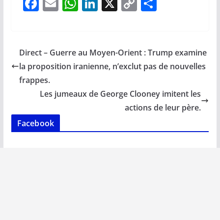
F
E
W
Li
X
C
P
ac
m
h
n
o
ar
e
ai
at
k
p
ta
b
l
s
e
y
g
Direct – Guerre au Moyen-Orient : Trump examine
o
A
dI
Li
er
la proposition iranienne, n’exclut pas de nouvelles
o
p
n
n
frappes.
k
p
k
Les jumeaux de George Clooney imitent les
actions de leur père.
Facebook