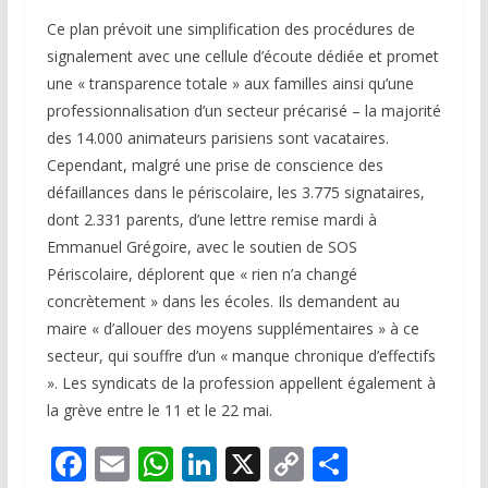
Ce plan prévoit une simplification des procédures de
signalement avec une cellule d’écoute dédiée et promet
une « transparence totale » aux familles ainsi qu’une
professionnalisation d’un secteur précarisé – la majorité
des 14.000 animateurs parisiens sont vacataires.
Cependant, malgré une prise de conscience des
défaillances dans le périscolaire, les 3.775 signataires,
dont 2.331 parents, d’une lettre remise mardi à
Emmanuel Grégoire, avec le soutien de SOS
Périscolaire, déplorent que « rien n’a changé
concrètement » dans les écoles. Ils demandent au
maire « d’allouer des moyens supplémentaires » à ce
secteur, qui souffre d’un « manque chronique d’effectifs
». Les syndicats de la profession appellent également à
la grève entre le 11 et le 22 mai.
F
E
W
Li
X
C
P