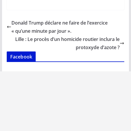
ac
m
h
n
o
ar
e
ai
at
k
p
ta
b
l
s
e
y
g
Donald Trump déclare ne faire de l’exercice
o
A
dI
Li
er
« qu’une minute par jour ».
o
p
n
n
Lille : Le procès d’un homicide routier inclura le
k
p
k
protoxyde d’azote ?
Facebook