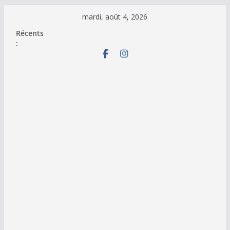
Passer
mardi, août 4, 2026
au
Récents
contenu
: