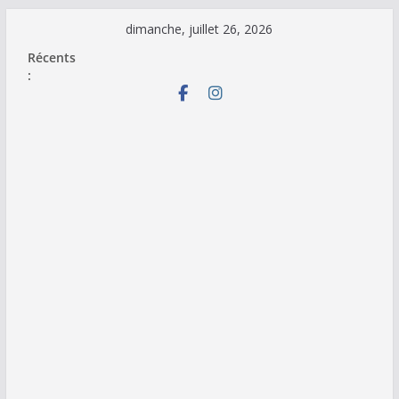
Passer
dimanche, juillet 26, 2026
au
Récents
contenu
: