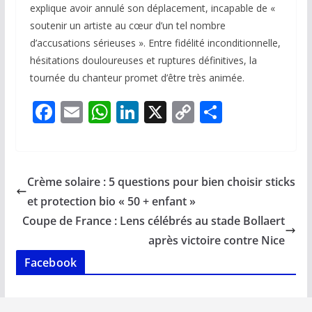
explique avoir annulé son déplacement, incapable de «
soutenir un artiste au cœur d’un tel nombre
d’accusations sérieuses ». Entre fidélité inconditionnelle,
hésitations douloureuses et ruptures définitives, la
tournée du chanteur promet d’être très animée.
F
E
W
Li
X
C
P
ac
m
h
n
o
ar
e
ai
at
k
p
ta
b
l
s
e
y
g
Crème solaire : 5 questions pour bien choisir sticks
o
A
dI
Li
er
et protection bio « 50 + enfant »
o
p
n
n
Coupe de France : Lens célébrés au stade Bollaert
k
p
k
après victoire contre Nice
Facebook