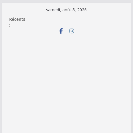
Passer
samedi, août 8, 2026
au
Récents
contenu
: