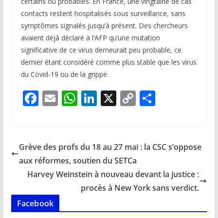
certains ou probables. En France, une vingtaine de cas
contacts restent hospitalisés sous surveillance, sans
symptômes signalés jusqu’à présent. Des chercheurs
avaient déjà déclaré à l’AFP qu’une mutation
significative de ce virus demeurait peu probable, ce
dernier étant considéré comme plus stable que les virus
du Covid-19 ou de la grippe.
F
E
W
Li
X
C
P
ac
m
h
n
o
ar
e
ai
at
k
p
ta
b
l
s
e
y
g
Grève des profs du 18 au 27 mai : la CSC s’oppose
o
A
dI
Li
er
aux réformes, soutien du SETCa
o
p
n
n
Harvey Weinstein à nouveau devant la justice :
k
p
k
procès à New York sans verdict.
Facebook