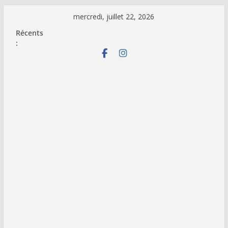
Passer
mercredi, juillet 22, 2026
au
Récents
contenu
: