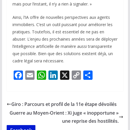
mais pour l’instant, il n’y a rien à signaler. »
Ainsi, l’IA offre de nouvelles perspectives aux agents
immobiliers. C’est un outil puissant pour améliorer les
pratiques. Toutefois, il est essentiel de ne pas en
abuser. L’enjeu des prochaines années sera de déployer
l’intelligence artificielle de manière aussi transparente
que possible. Bien que des solutions existent déjà, un
cadre légal sera nécessaire.
F
E
W
Li
X
C
P
ac
m
h
n
o
ar
e
ai
at
k
p
ta
b
l
s
e
y
g
Giro : Parcours et profil de la 11e étape dévoilés
o
A
dI
Li
er
Guerre au Moyen-Orient : Xi juge « inopportune »
o
p
n
n
une reprise des hostilités.