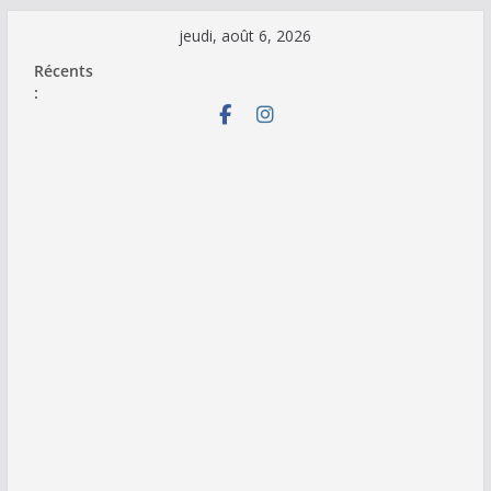
Passer
jeudi, août 6, 2026
au
Récents
contenu
: