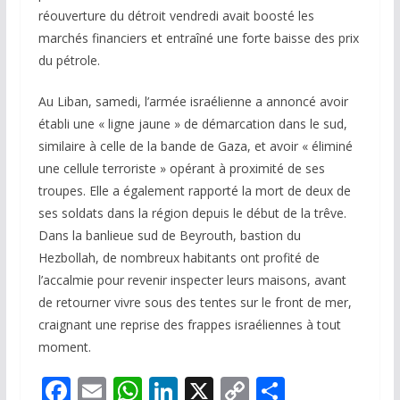
réouverture du détroit vendredi avait boosté les
marchés financiers et entraîné une forte baisse des prix
du pétrole.
Au Liban, samedi, l’armée israélienne a annoncé avoir
établi une « ligne jaune » de démarcation dans le sud,
similaire à celle de la bande de Gaza, et avoir « éliminé
une cellule terroriste » opérant à proximité de ses
troupes. Elle a également rapporté la mort de deux de
ses soldats dans la région depuis le début de la trêve.
Dans la banlieue sud de Beyrouth, bastion du
Hezbollah, de nombreux habitants ont profité de
l’accalmie pour revenir inspecter leurs maisons, avant
de retourner vivre sous des tentes sur le front de mer,
craignant une reprise des frappes israéliennes à tout
moment.
F
E
W
Li
X
C
P