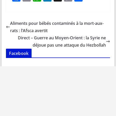
ac
m
h
n
o
ar
e
ai
at
k
p
ta
b
l
s
e
y
g
Aliments pour bébés contaminés à la mort-aux-
o
A
dI
Li
er
rats : l’Afsca avertit
o
p
n
n
Direct – Guerre au Moyen-Orient : la Syrie ne
k
p
k
déjoue pas une attaque du Hezbollah
Facebook