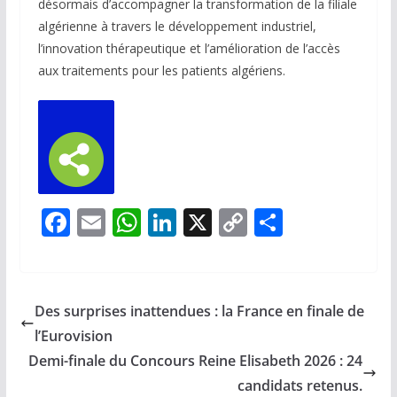
désormais d’accompagner la transformation de la filiale
algérienne à travers le développement industriel,
l’innovation thérapeutique et l’amélioration de l’accès
aux traitements pour les patients algériens.
F
E
W
Li
X
C
P
ac
m
h
n
o
ar
e
ai
at
k
p
ta
b
l
s
e
y
g
Des surprises inattendues : la France en finale de
o
A
dI
Li
er
l’Eurovision
o
p
n
n
Demi-finale du Concours Reine Elisabeth 2026 : 24
k
p
k
candidats retenus.