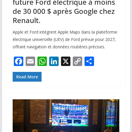
future Ford électrique à moins
de 30 000 $ après Google chez
Renault.
Apple et Ford intègrent Apple Maps dans la plateforme
électrique universelle (UEV) de Ford prévue pour 2027,
offrant navigation et données routières précises.
F
E
W
Li
X
C
P
ac
m
h
n
o
ar
e
ai
at
k
p
ta
Read More
b
l
s
e
y
g
o
A
dI
Li
er
o
p
n
n
k
p
k