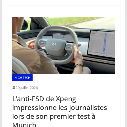
b
l
s
e
y
g
o
A
dI
Li
er
o
p
n
n
k
p
k
HIGH-TECH
20 juillet 2026
L’anti-FSD de Xpeng
impressionne les journalistes
lors de son premier test à
Munich