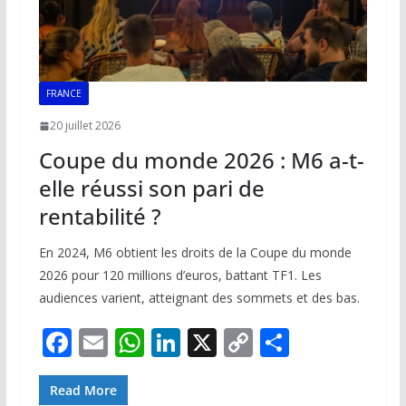
FRANCE
20 juillet 2026
Coupe du monde 2026 : M6 a-t-
elle réussi son pari de
rentabilité ?
En 2024, M6 obtient les droits de la Coupe du monde
2026 pour 120 millions d’euros, battant TF1. Les
audiences varient, atteignant des sommets et des bas.
F
E
W
Li
X
C
P
ac
m
h
n
o
ar
e
ai
at
k
p
ta
Read More