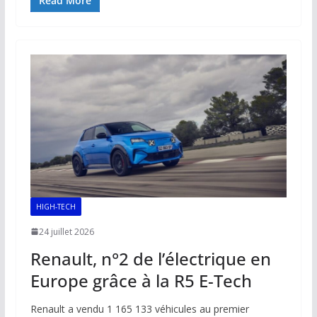
e
ai
at
k
p
ta
Read More
b
l
s
e
y
g
o
A
dI
Li
er
o
p
n
n
k
p
k
HIGH-TECH
24 juillet 2026
Renault, n°2 de l’électrique en
Europe grâce à la R5 E-Tech
Renault a vendu 1 165 133 véhicules au premier