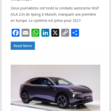
Deux journalistes ont testé la conduite autonome NGP
(VLA 2.0) de Xpeng à Munich, marquant une première
en Europe. Le système est prévu pour 2027.
F
E
W
Li
X
C
P
ac
m
h
n
o
ar
e
ai
at
k
p
ta
Read More
b
l
s
e
y
g
o
A
dI
Li
er
o
p
n
n
k
p
k