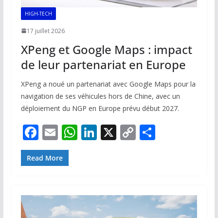
HIGH-TECH
17 juillet 2026
XPeng et Google Maps : impact
de leur partenariat en Europe
XPeng a noué un partenariat avec Google Maps pour la
navigation de ses véhicules hors de Chine, avec un
déploiement du NGP en Europe prévu début 2027.
F
E
W
Li
X
C
P
ac
m
h
n
o
ar
e
ai
at
k
p
ta
Read More
b
l
s
e
y
g
o
A
dI
Li
er
o
p
n
n