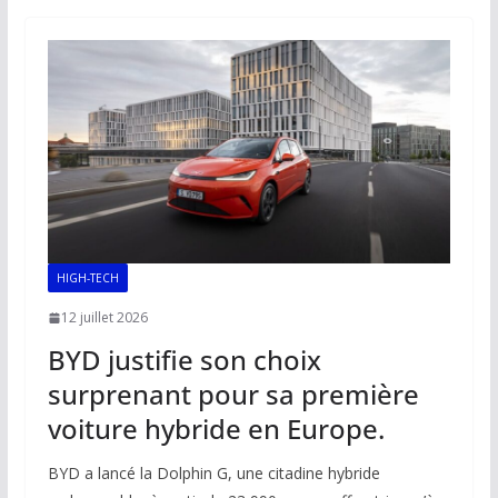
b
l
s
e
y
g
o
A
dI
Li
er
o
p
n
n
k
p
k
HIGH-TECH
12 juillet 2026
BYD justifie son choix
surprenant pour sa première
voiture hybride en Europe.
BYD a lancé la Dolphin G, une citadine hybride