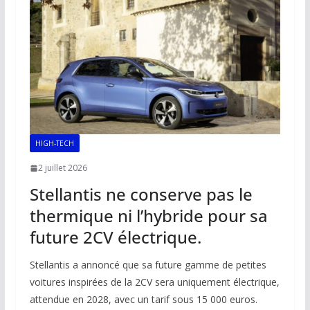
o
p
n
n
k
p
k
HIGH-TECH
2 juillet 2026
Stellantis ne conserve pas le
thermique ni l’hybride pour sa
future 2CV électrique.
Stellantis a annoncé que sa future gamme de petites
voitures inspirées de la 2CV sera uniquement électrique,
attendue en 2028, avec un tarif sous 15 000 euros.