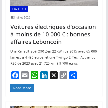
HIGH-TECH
3 juillet 2026
Voitures électriques d’occasion
à moins de 10 000 € : bonnes
affaires Leboncoin
Une Renault Zoé Q90 Zen 22 kWh de 2015 avec 65 000
km est à 4 490 euros, et une Twingo E-Tech Authentic
R80 de 2023 avec 21 725 km à 9 790 euros.
F
E
W
Li
X
C
P
ac
m
h
n
o
ar
e
ai
at
k
p
ta
Read More
b
l
s
e
y
g
o
A
dI
Li
er