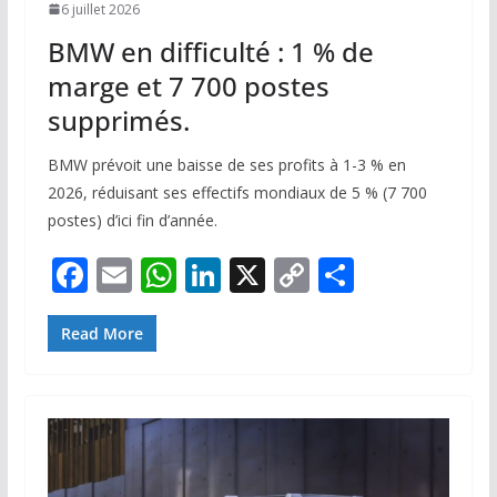
6 juillet 2026
BMW en difficulté : 1 % de
marge et 7 700 postes
supprimés.
BMW prévoit une baisse de ses profits à 1-3 % en
2026, réduisant ses effectifs mondiaux de 5 % (7 700
postes) d’ici fin d’année.
F
E
W
Li
X
C
P
ac
m
h
n
o
ar
e
ai
at
k
p
ta
Read More
b
l
s
e
y
g
o
A
dI
Li
er
o
p
n
n
k
p
k