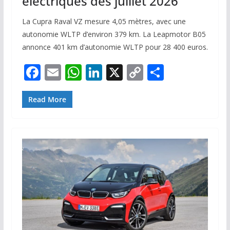
électriques dès juillet 2026
La Cupra Raval VZ mesure 4,05 mètres, avec une
autonomie WLTP d’environ 379 km. La Leapmotor B05
annonce 401 km d’autonomie WLTP pour 28 400 euros.
F
E
W
Li
X
C
P
ac
m
h
n
o
ar
e
ai
at
k
p
ta
Read More
b
l
s
e
y
g
o
A
dI
Li
er
o
p
n
n
k
p
k