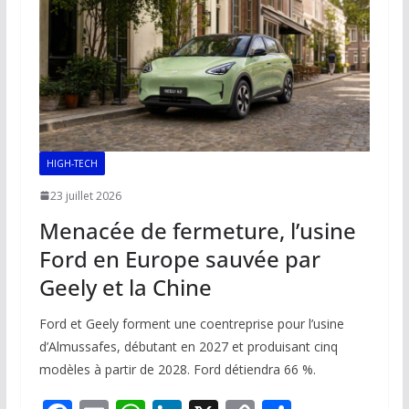
k
p
k
HIGH-TECH
23 juillet 2026
Menacée de fermeture, l’usine
Ford en Europe sauvée par
Geely et la Chine
Ford et Geely forment une coentreprise pour l’usine
d’Almussafes, débutant en 2027 et produisant cinq
modèles à partir de 2028. Ford détiendra 66 %.