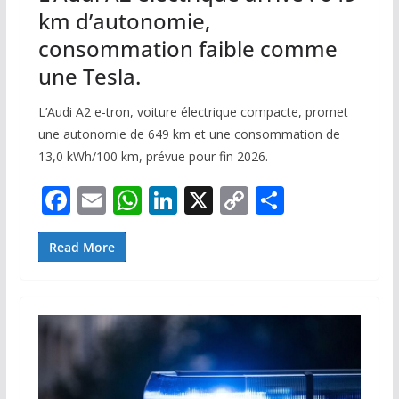
km d’autonomie,
consommation faible comme
une Tesla.
L’Audi A2 e-tron, voiture électrique compacte, promet
une autonomie de 649 km et une consommation de
13,0 kWh/100 km, prévue pour fin 2026.
F
E
W
Li
X
C
P
ac
m
h
n
o
ar
e
ai
at
k
p
ta
Read More
b
l
s
e
y
g
o
A
dI
Li
er
o
p
n
n
k
p
k