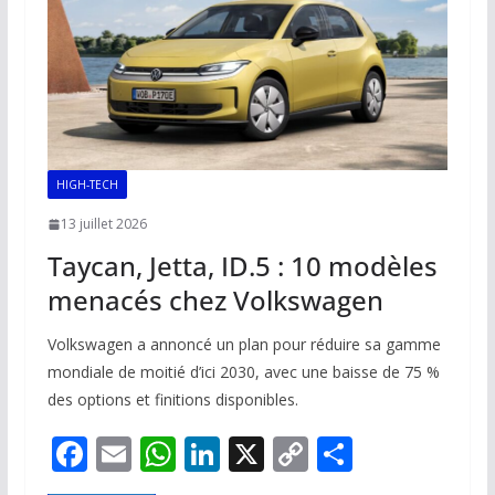
k
p
k
HIGH-TECH
13 juillet 2026
Taycan, Jetta, ID.5 : 10 modèles
menacés chez Volkswagen
Volkswagen a annoncé un plan pour réduire sa gamme
mondiale de moitié d’ici 2030, avec une baisse de 75 %
des options et finitions disponibles.
F
E
W
Li
X
C
P
ac
m
h
n
o
ar