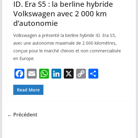
ID. Era S5 : la berline hybride
Volkswagen avec 2 000 km
d’autonomie
Volkswagen a présenté la berline hybride ID. Era S5,
avec une autonomie maximale de 2 000 kilomètres,
conçue pour le marché chinois et non commercialisée
en Europe.
F
E
W
Li
X
C
P
ac
m
h
n
o
ar
e
ai
at
k
p
ta
Read More
b
l
s
e
y
g
o
A
dI
Li
er
← Précédent
o
p
n
n
k
p
k