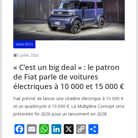
HIGH-TECH
5 juillet 2026
« C’est un big deal » : le patron
de Fiat parle de voitures
électriques à 10 000 et 15 000 €
Fiat prévoit de lancer une citadine électrique à 15 000 €
et un quadricycle à 10 000 €. La Multiplina Concept sera
présentée fin 2026 pour un lancement en 2028.
F
E
W
Li
X
C
P