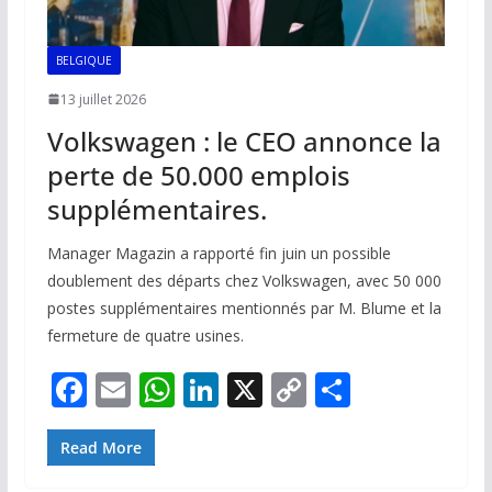
BELGIQUE
13 juillet 2026
Volkswagen : le CEO annonce la
perte de 50.000 emplois
supplémentaires.
Manager Magazin a rapporté fin juin un possible
doublement des départs chez Volkswagen, avec 50 000
postes supplémentaires mentionnés par M. Blume et la
fermeture de quatre usines.
F
E
W
Li
X
C
P
ac
m
h
n
o
ar
e
ai
at
k
p
ta
Read More