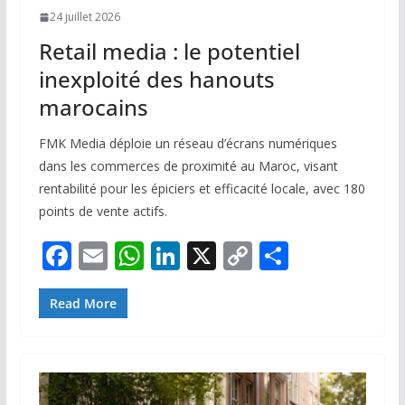
24 juillet 2026
Retail media : le potentiel
inexploité des hanouts
marocains
FMK Media déploie un réseau d’écrans numériques
dans les commerces de proximité au Maroc, visant
rentabilité pour les épiciers et efficacité locale, avec 180
points de vente actifs.
F
E
W
Li
X
C
P
ac
m
h
n
o
ar
e
ai
at
k
p
ta
Read More
b
l
s
e
y
g
o
A
dI
Li
er
o
p
n
n