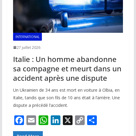
INTERNATIONAL
27 juillet 2026
Italie : Un homme abandonne
sa compagne et meurt dans un
accident après une dispute
Un Ukrainien de 34 ans est mort en voiture à Olbia, en
Italie, tandis que son fils de 10 ans était à l’arrière. Une
dispute a précédé l’accident.
F
E
W
Li
X
C
P
ac
m
h
n
o
ar