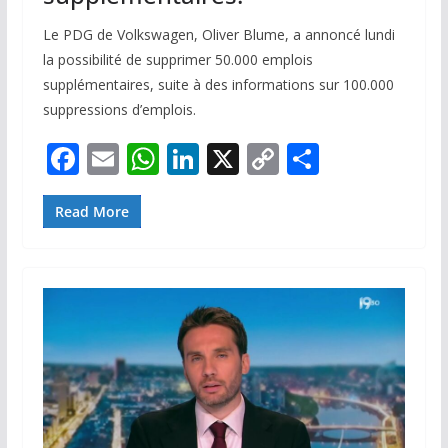
Le PDG de Volkswagen, Oliver Blume, a annoncé lundi
la possibilité de supprimer 50.000 emplois
supplémentaires, suite à des informations sur 100.000
suppressions d’emplois.
F
E
W
Li
X
C
P
ac
m
h
n
o
ar
e
ai
at
k
p
ta
Read More
b
l
s
e
y
g
o
A
dI
Li
er
o
p
n
n
k
p
k