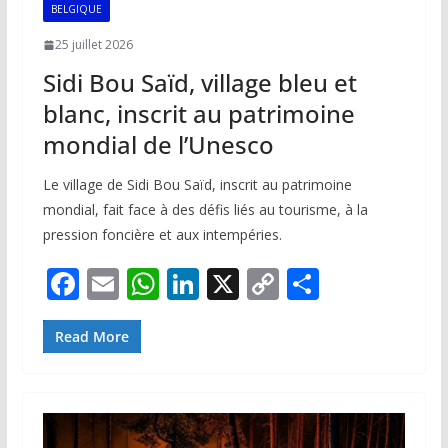
BELGIQUE
25 juillet 2026
Sidi Bou Saïd, village bleu et
blanc, inscrit au patrimoine
mondial de l’Unesco
Le village de Sidi Bou Saïd, inscrit au patrimoine
mondial, fait face à des défis liés au tourisme, à la
pression foncière et aux intempéries.
F
E
W
Li
X
C
P
ac
m
h
n
o
ar
e
ai
at
k
p
ta
Read More
b
l
s
e
y
g
o
A
dI
Li
er
o
p
n
n