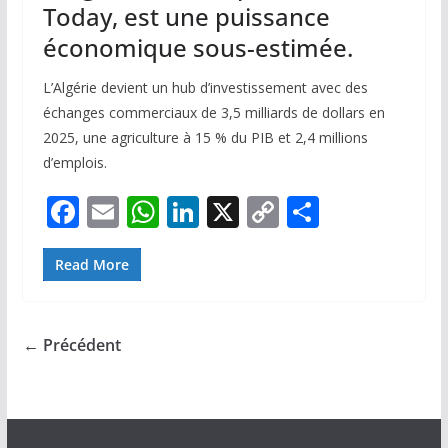
Today, est une puissance
économique sous-estimée.
L’Algérie devient un hub d’investissement avec des
échanges commerciaux de 3,5 milliards de dollars en
2025, une agriculture à 15 % du PIB et 2,4 millions
d’emplois.
F
E
W
Li
X
C
P
ac
m
h
n
o
ar
e
ai
at
k
p
ta
Read More
b
l
s
e
y
g
o
A
dI
Li
er
← Précédent
o
p
n
n
k
p
k