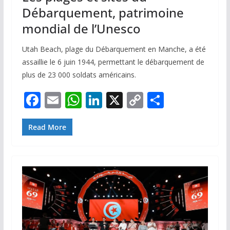
Débarquement, patrimoine
mondial de l’Unesco
Utah Beach, plage du Débarquement en Manche, a été
assaillie le 6 juin 1944, permettant le débarquement de
plus de 23 000 soldats américains.
F
E
W
Li
X
C
P
ac
m
h
n
o
ar
e
ai
at
k
p
ta
Read More
b
l
s
e
y
g
o
A
dI
Li
er
o
p
n
n
k
p
k