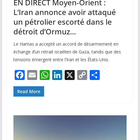
EN DIRECT Moyen-Orient :
L’Iran annonce avoir attaqué
un pétrolier escorté dans le
détroit d’Ormuz…
Le Hamas a accepté un accord de désarmement en
échange d’un retrait israélien de Gaza, tandis que des
tensions émergent entre l’Iran et les États-Unis.
F
E
W
Li
X
C
P
ac
m
h
n
o
ar
e
ai
at
k
p
ta
Read More
b
l
s
e
y
g
o
A
dI
Li
er
o
p
n
n
k
p
k