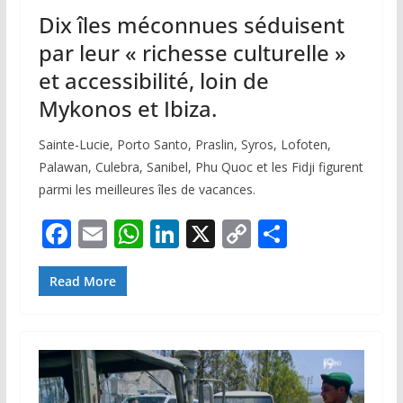
Dix îles méconnues séduisent
par leur « richesse culturelle »
et accessibilité, loin de
Mykonos et Ibiza.
Sainte-Lucie, Porto Santo, Praslin, Syros, Lofoten,
Palawan, Culebra, Sanibel, Phu Quoc et les Fidji figurent
parmi les meilleures îles de vacances.
F
E
W
Li
X
C
P
ac
m
h
n
o
ar
e
ai
at
k
p
ta
Read More
b
l
s
e
y
g
o
A
dI
Li
er
o
p
n
n