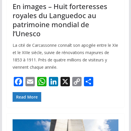
En images – Huit forteresses
royales du Languedoc au
patrimoine mondial de
l’Unesco
La cité de Carcassonne connaît son apogée entre le XIe
et le XIIIe siècle, suivie de rénovations majeures de
1853 à 1911. Près de quatre millions de visiteurs y
viennent chaque année.
F
E
W
Li
X
C
P
ac
m
h
n
o
ar
e
ai
at
k
p
ta
Read More
b
l
s
e
y
g
o
A
dI
Li
er
o
p
n
n