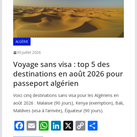
ALGÉRIE
30 juillet 2026
Voyage sans visa : top 5 des
destinations en août 2026 pour
passeport algérien
Voici cinq destinations sans visa pour les Algériens en
août 2026 : Malaisie (90 jours), Kenya (exemption), Bali,
Maldives (visa à l’arrivée), Équateur (90 jours).
F
E
W
Li
X
C
P
ac
m
h
n
o
ar