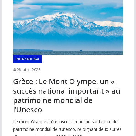
o
p
n
n
k
p
k
INTERNATIONAL
28 juillet 2026
Grèce : Le Mont Olympe, un «
succès national important » au
patrimoine mondial de
l’Unesco
Le mont Olympe a été inscrit dimanche sur la liste du
patrimoine mondial de l’Unesco, rejoignant deux autres