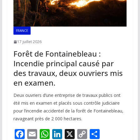
FRANCE
17 juillet 2026
Forêt de Fontainebleau :
Incendie principal causé par
des travaux, deux ouvriers mis
en examen.
Deux ouvriers d’une entreprise de travaux publics ont
été mis en examen et placés sous contrôle judiciaire
pour l’incendie accidentel de la forêt de Fontainebleau,
ravageant près de 2 000 hectares.
F
E
W
Li
X
C
P