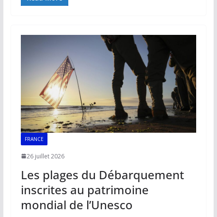
e
ai
at
k
p
ta
b
l
s
e
y
g
o
A
dI
Li
er
o
p
n
n
k
p
k
FRANCE
26 juillet 2026
Les plages du Débarquement
inscrites au patrimoine
mondial de l’Unesco