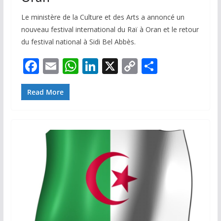
Le ministère de la Culture et des Arts a annoncé un
nouveau festival international du Raï à Oran et le retour
du festival national à Sidi Bel Abbès.
F
E
W
Li
X
C
P
ac
m
h
n
o
ar
e
ai
at
k
p
ta
Read More
b
l
s
e
y
g
o
A
dI
Li
er
o
p
n
n
k
p
k