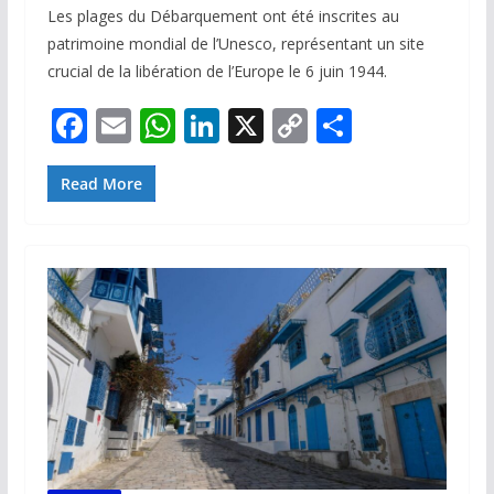
Les plages du Débarquement ont été inscrites au
patrimoine mondial de l’Unesco, représentant un site
crucial de la libération de l’Europe le 6 juin 1944.
F
E
W
Li
X
C
P
ac
m
h
n
o
ar
e
ai
at
k
p
ta
Read More
b
l
s
e
y
g
o
A
dI
Li
er
o
p
n
n
k
p
k