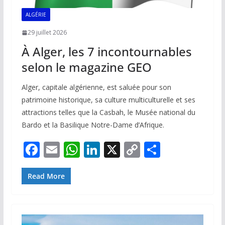
ALGÉRIE
29 juillet 2026
À Alger, les 7 incontournables
selon le magazine GEO
Alger, capitale algérienne, est saluée pour son
patrimoine historique, sa culture multiculturelle et ses
attractions telles que la Casbah, le Musée national du
Bardo et la Basilique Notre-Dame d’Afrique.
F
E
W
Li
X
C
P
ac
m
h
n
o
ar
e
ai
at
k
p
ta
Read More
b
l
s
e
y
g
o
A
dI
Li
er