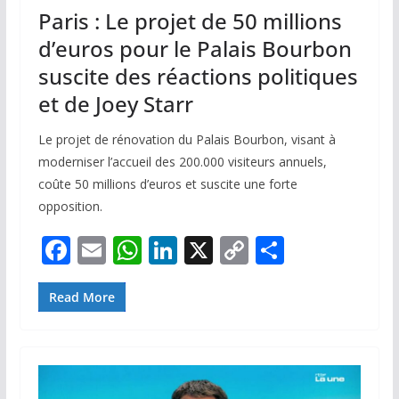
Paris : Le projet de 50 millions
d’euros pour le Palais Bourbon
suscite des réactions politiques
et de Joey Starr
Le projet de rénovation du Palais Bourbon, visant à
moderniser l’accueil des 200.000 visiteurs annuels,
coûte 50 millions d’euros et suscite une forte
opposition.
F
E
W
Li
X
C
P
ac
m
h
n
o
ar
e
ai
at
k
p
ta
Read More
b
l
s
e
y
g
o
A
dI
Li
er
o
p
n
n