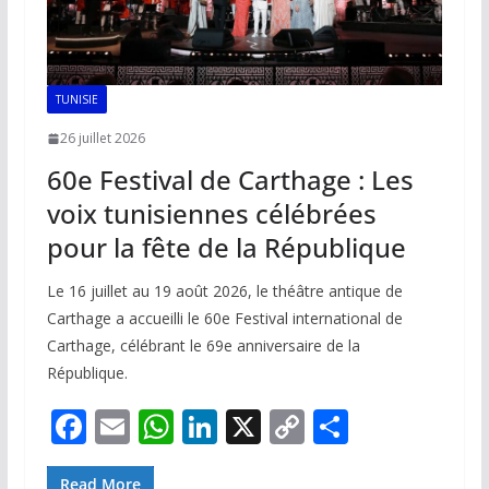
TUNISIE
26 juillet 2026
60e Festival de Carthage : Les
voix tunisiennes célébrées
pour la fête de la République
Le 16 juillet au 19 août 2026, le théâtre antique de
Carthage a accueilli le 60e Festival international de
Carthage, célébrant le 69e anniversaire de la
République.
F
E
W
Li
X
C
P
ac
m
h
n
o
ar
Read More