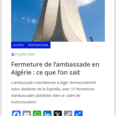
k
p
k
ALGÉRIE
INTERNATIONAL
27 juillet 2026
Fermeture de l’ambassade en
Algérie : ce que l’on sait
L’ambassade colombienne à Alger fermera bientôt
selon Abelardo de la Espriella, avec 15 fermetures
d’ambassades planifiées dans le cadre de
restructuration.
F
E
W
Li
X
C
P