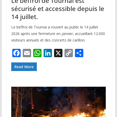
Le beffroi de Tournai est
sécurisé et accessible depuis le
14 juillet.
Le beffroi de Tournai a rouvert au public le 14 juillet
2026 après une fermeture en janvier, accueillant 12.000
visiteurs annuels et des concerts de carillon.
F
E
W
Li
X
C
P
ac
m
h
n
o
ar
e
ai
at
k
p
ta
Read More
b
l
s
e
y
g
o
A
dI
Li
er
o
p
n
n
k
p
k