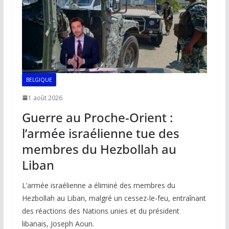
k
p
k
BELGIQUE
1 août 2026
Guerre au Proche-Orient :
l’armée israélienne tue des
membres du Hezbollah au
Liban
L’armée israélienne a éliminé des membres du
Hezbollah au Liban, malgré un cessez-le-feu, entraînant
des réactions des Nations unies et du président
libanais, Joseph Aoun.