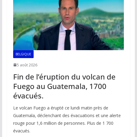
k
p
k
BELGIQUE
5 août 2026
Fin de l’éruption du volcan de
Fuego au Guatemala, 1700
évacués.
Le volcan Fuego a érupté ce lundi matin près de
Guatemala, déclenchant des évacuations et une alerte
rouge pour 1,6 million de personnes. Plus de 1 700
évacués.