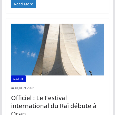
e
ai
at
k
p
ta
Read More
b
l
s
e
y
g
o
A
dI
Li
er
o
p
n
n
k
p
k
ALGÉRIE
30 juillet 2026
Officiel : Le Festival
international du Raï débute à
Oran