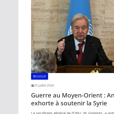
o
p
n
n
k
p
k
BELGIQUE
25 juillet 2026
Guerre au Moyen-Orient : A
exhorte à soutenir la Syrie
Le secrétaire général de l’ONU, M. Guterres, a vi