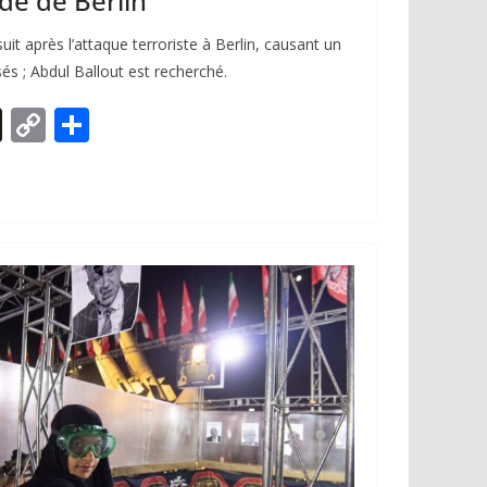
ide de Berlin
t après l’attaque terroriste à Berlin, causant un
és ; Abdul Ballout est recherché.
X
C
P
o
ar
p
ta
y
g
Li
er
n
k