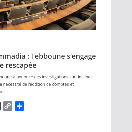
madia : Tebboune s’engage
ne rescapée
oune a annoncé des investigations sur l’incendie
 nécessité de reddition de comptes et
mes.
X
C
P
o
ar
p
ta