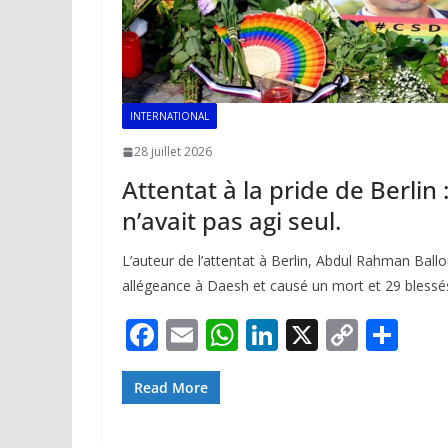
INTERNATIONAL
28 juillet 2026
Attentat à la pride de Berlin :
n’avait pas agi seul.
L’auteur de l’attentat à Berlin, Abdul Rahman Ballo
allégeance à Daesh et causé un mort et 29 blessé
F
E
W
Li
X
C
P
ac
m
h
n
o
ar
e
ai
at
k
p
ta
Read More
b
l
s
e
y
g