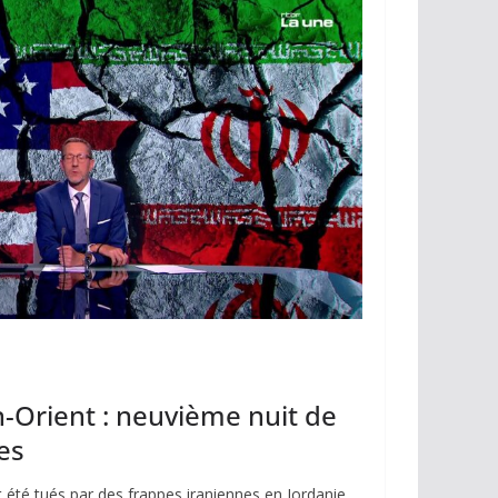
n
k
Orient : neuvième nuit de
es
 été tués par des frappes iraniennes en Jordanie,