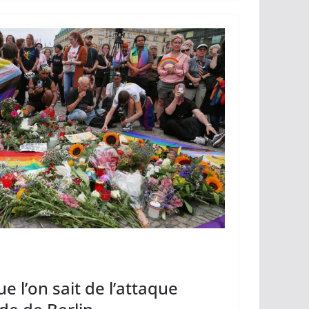
y
g
Li
er
n
k
e l’on sait de l’attaque