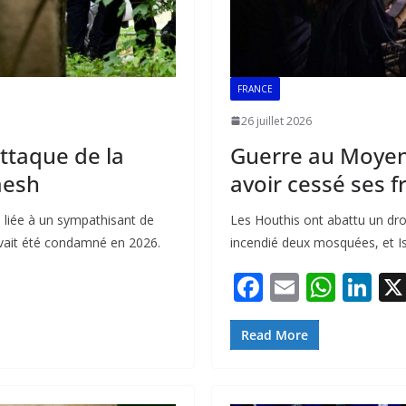
FRANCE
26 juillet 2026
attaque de la
Guerre au Moyen-
Daesh
avoir cessé ses f
n, liée à un sympathisant de
Les Houthis ont abattu un dro
 avait été condamné en 2026.
incendié deux mosquées, et Isr
F
E
W
Li
ac
m
h
n
e
ai
at
k
Read More
b
l
s
e
o
A
dI