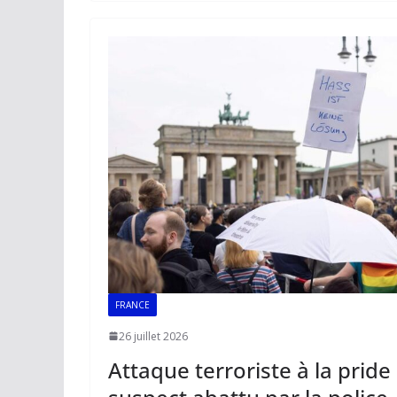
o
A
dI
Li
er
o
p
n
n
k
p
k
FRANCE
26 juillet 2026
Attaque terroriste à la pride 