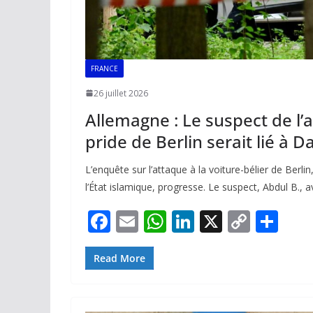
FRANCE
26 juillet 2026
Allemagne : Le suspect de l’
pride de Berlin serait lié à 
L’enquête sur l’attaque à la voiture-bélier de Berli
l’État islamique, progresse. Le suspect, Abdul B.,
F
E
W
Li
X
C
P
ac
m
h
n
o
ar
e
ai
at
k
p
ta
Read More
b
l
s
e
y
g
o
A
dI
Li
er