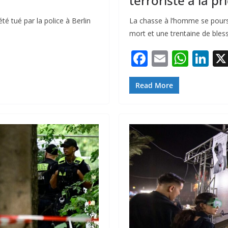
terroriste à la pr
té tué par la police à Berlin
La chasse à l’homme se poursui
mort et une trentaine de bless
F
E
W
Li
ac
m
h
n
e
ai
at
k
Read More
b
l
s
e
o
A
dI
o
p
n
k
p