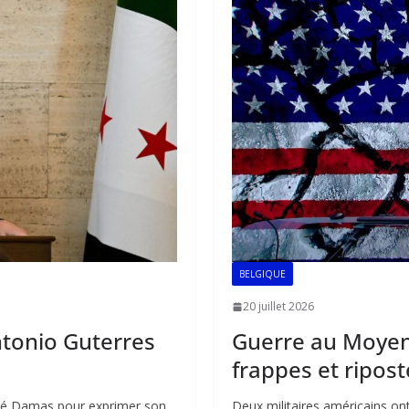
o
p
n
k
p
BELGIQUE
20 juillet 2026
ntonio Guterres
Guerre au Moyen-
frappes et ripost
sité Damas pour exprimer son
Deux militaires américains ont