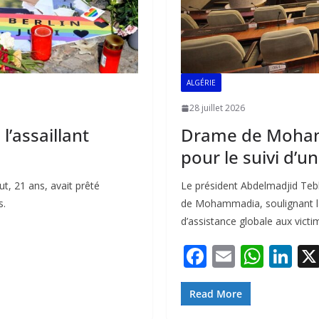
ALGÉRIE
28 juillet 2026
 l’assaillant
Drame de Moham
pour le suivi d’u
ut, 21 ans, avait prêté
Le président Abdelmadjid Tebb
s.
de Mohammadia, soulignant la
d’assistance globale aux victi
F
E
W
Li
ac
m
h
n
e
ai
at
k
Read More