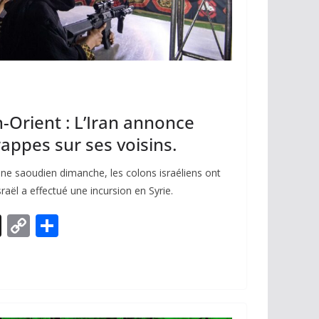
Orient : L’Iran annonce
rappes sur ses voisins.
ne saoudien dimanche, les colons israéliens ont
aël a effectué une incursion en Syrie.
X
C
P
o
ar
p
ta
y
g
Li
er