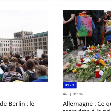
b
l
s
e
o
A
dI
o
p
n
k
p
FRANCE
26 juillet 2026
de Berlin : le
Allemagne : Ce qu