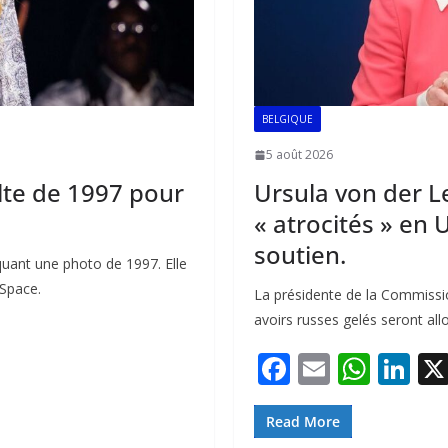
BELGIQUE
5 août 2026
lte de 1997 pour
Ursula von der L
« atrocités » en 
soutien.
quant une photo de 1997. Elle
ySpace.
La présidente de la Commiss
avoirs russes gelés seront all
F
E
W
Li
ac
m
h
n
e
ai
at
k
Read More