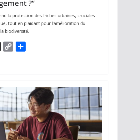
ogement ?”
nd la protection des friches urbaines, cruciales
ue, tout en plaidant pour l’amélioration du
a biodiversité.
X
C
P
o
ar
p
ta
y
g
Li
er
n
k