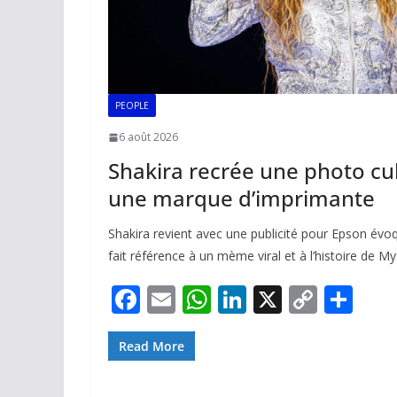
PEOPLE
6 août 2026
Shakira recrée une photo cu
une marque d’imprimante
Shakira revient avec une publicité pour Epson évo
fait référence à un mème viral et à l’histoire de M
F
E
W
Li
X
C
P
ac
m
h
n
o
ar
e
ai
at
k
p
ta
Read More
b
l
s
e
y
g