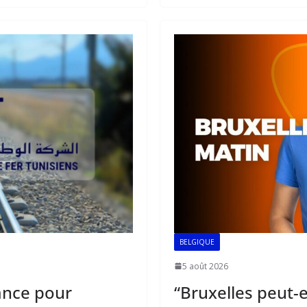
b
l
s
e
o
A
dI
o
p
n
k
p
BELGIQUE
5 août 2026
ance pour
“Bruxelles peut-e