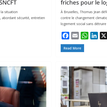
a SNCFT
friches pour le l
a situation
À Bruxelles, Thomas Jean défe
 abordant sécurité, entretien
contre le changement climatiq
logement social sans détruire l
F
E
W
Li
ac
m
h
n
e
ai
at
k
Read More
b
l
s
e
o
A
dI
o
p
n
k
p