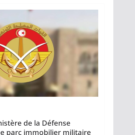
n
k
inistère de la Défense
e parc immobilier militaire