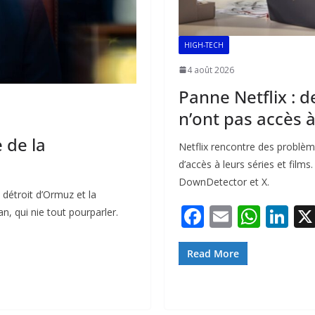
HIGH-TECH
4 août 2026
Panne Netflix :
n’ont pas accès 
 de la
Netflix rencontre des problèm
d’accès à leurs séries et film
DownDetector et X.
détroit d’Ormuz et la
F
E
W
Li
an, qui nie tout pourparler.
ac
m
h
n
e
ai
at
k
Read More
b
l
s
e
o
A
dI