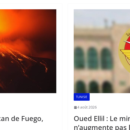
o
p
n
k
p
TUNISIE
4 août 2026
can de Fuego,
Oued Ellil : Le m
n’augmente pas l