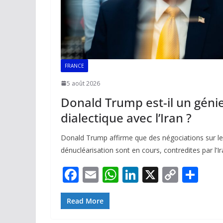
FRANCE
5 août 2026
Donald Trump est-il un génie
dialectique avec l’Iran ?
Donald Trump affirme que des négociations sur le 
dénucléarisation sont en cours, contredites par l’Ir
F
E
W
Li
X
C
P
ac
m
h
n
o
ar
e
ai
at
k
p
ta
Read More
b
l
s
e
y
g