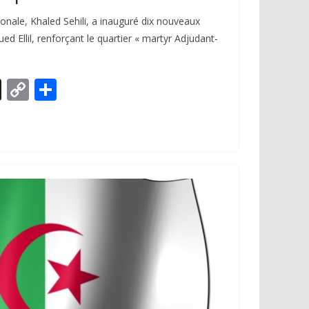
onale, Khaled Sehili, a inauguré dix nouveaux
ed Ellil, renforçant le quartier « martyr Adjudant-
X
C
P
o
ar
p
ta
y
g
Li
er
n
k