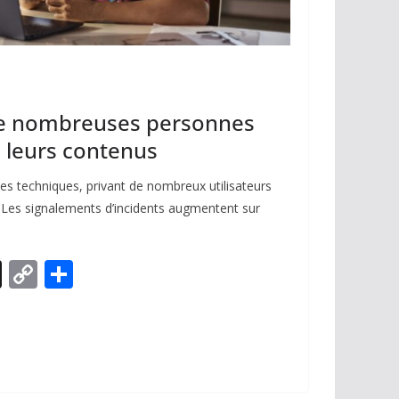
 de nombreuses personnes
à leurs contenus
es techniques, privant de nombreux utilisateurs
s. Les signalements d’incidents augmentent sur
X
C
P
o
ar
p
ta
y
g
Li
er