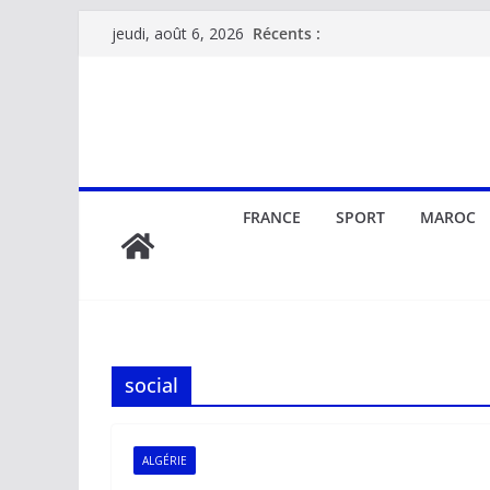
Passer
Récents :
jeudi, août 6, 2026
au
contenu
FRANCE
SPORT
MAROC
social
ALGÉRIE