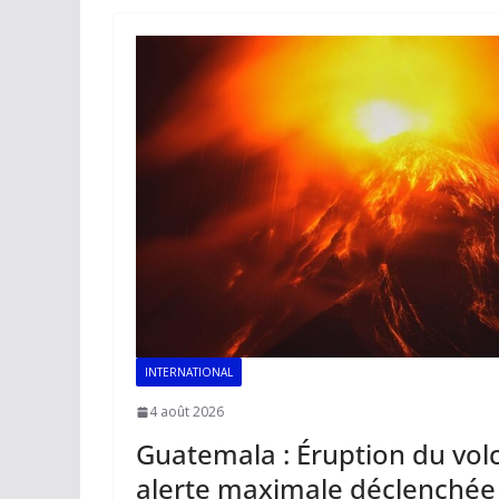
o
A
dI
Li
er
o
p
n
n
k
p
k
INTERNATIONAL
4 août 2026
Guatemala : Éruption du vol
alerte maximale déclenchée