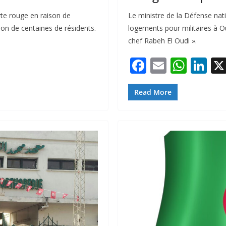
rte rouge en raison de
Le ministre de la Défense nati
ion de centaines de résidents.
logements pour militaires à Ou
chef Rabeh El Oudi ».
F
E
W
Li
ac
m
h
n
e
ai
at
k
Read More
b
l
s
e
o
A
dI
o
p
n
k
p