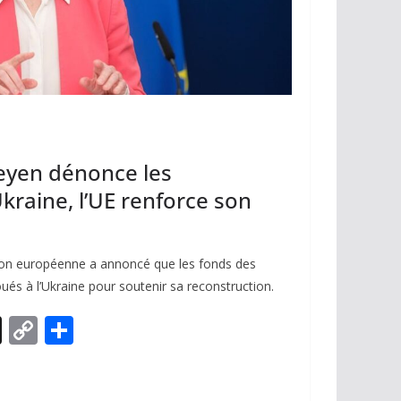
eyen dénonce les
Ukraine, l’UE renforce son
ion européenne a annoncé que les fonds des
oués à l’Ukraine pour soutenir sa reconstruction.
X
C
P
o
ar
p
ta