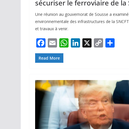
sécuriser le ferroviaire de l
Une réunion au gouvernorat de Sousse a examiné l
environnementale des infrastructures de la SNCFT,
et travaux à venir.
F
E
W
Li
X
C
P
ac
m
h
n
o
ar
e
ai
at
k
p
ta
Read More
b
l
s
e
y
g
o
A
dI
Li
er
o
p
n
n
k
p
k