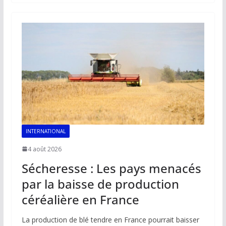
b
l
s
e
y
g
o
A
dI
Li
er
o
p
n
n
k
p
k
INTERNATIONAL
4 août 2026
Sécheresse : Les pays menacés
par la baisse de production
céréalière en France
La production de blé tendre en France pourrait baisser