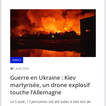
b
l
s
e
y
g
o
A
dI
Li
er
o
p
n
n
k
p
k
FRANCE
5 août 2026
Guerre en Ukraine : Kiev
martyrisée, un drone explosif
touche l’Allemagne
Le 5 août, 17 personnes ont été tuées à Kiev lors de