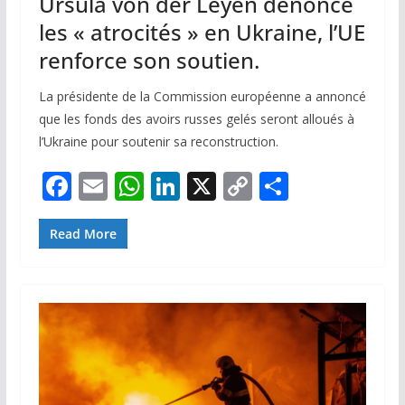
Ursula von der Leyen dénonce
les « atrocités » en Ukraine, l’UE
renforce son soutien.
La présidente de la Commission européenne a annoncé
que les fonds des avoirs russes gelés seront alloués à
l’Ukraine pour soutenir sa reconstruction.
F
E
W
Li
X
C
P
ac
m
h
n
o
ar
e
ai
at
k
p
ta
Read More
b
l
s
e
y
g
o
A
dI
Li
er
o
p
n
n
k
p
k