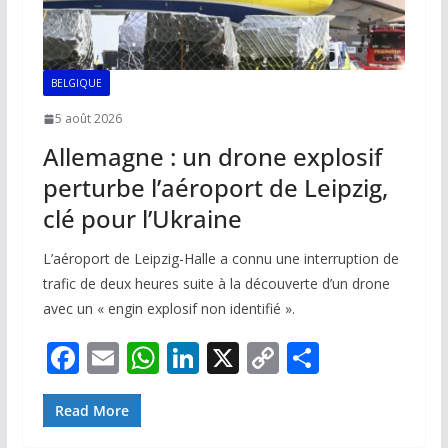
BELGIQUE
5 août 2026
Allemagne : un drone explosif
perturbe l’aéroport de Leipzig,
clé pour l’Ukraine
L’aéroport de Leipzig-Halle a connu une interruption de
trafic de deux heures suite à la découverte d’un drone
avec un « engin explosif non identifié ».
F
E
W
Li
X
C
P
ac
m
h
n
o
ar
e
ai
at
k
p
ta
Read More