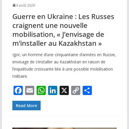
4 août 2026
Guerre en Ukraine : Les Russes
craignent une nouvelle
mobilisation, « J’envisage de
m’installer au Kazakhstan »
Igor, un homme d’une cinquantaine d’années en Russie,
envisage de s’installer au Kazakhstan en raison de
l’inquiétude croissante liée à une possible mobilisation
militaire.
F
E
W
Li
X
C
P
ac
m
h
n
o
ar
e
ai
at
k
p
ta
Read More
b
l
s
e
y
g
o
A
dI
Li
er