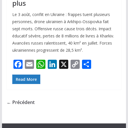
plus
Le 3 août, conflit en Ukraine : frappes tuent plusieurs
personnes, drone ukrainien à Arkhipo-Ossipovka fait
sept morts. Offensive russe cause trois décès. Impact
éducatif sévère, pertes de 8 millions de livres à Kharkiv.
Avancées russes ralentissent, 40 km² en juillet. Forces
ukrainiennes progressent de 28,5 km².
F
E
W
Li
X
C
P
ac
m
h
n
o
ar
e
ai
at
k
p
ta
Read More
b
l
s
e
y
g
o
A
dI
Li
er
← Précédent
o
p
n
n
k
p
k