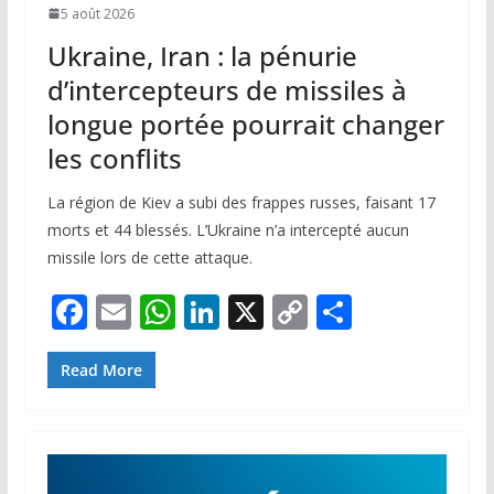
5 août 2026
Ukraine, Iran : la pénurie
d’intercepteurs de missiles à
longue portée pourrait changer
les conflits
La région de Kiev a subi des frappes russes, faisant 17
morts et 44 blessés. L’Ukraine n’a intercepté aucun
missile lors de cette attaque.
F
E
W
Li
X
C
P
ac
m
h
n
o
ar
e
ai
at
k
p
ta
Read More
b
l
s
e
y
g
o
A
dI
Li
er
o
p
n
n