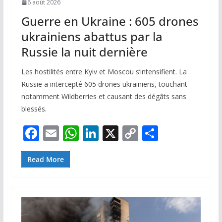
6 août 2026
Guerre en Ukraine : 605 drones
ukrainiens abattus par la
Russie la nuit dernière
Les hostilités entre Kyiv et Moscou s’intensifient. La
Russie a intercepté 605 drones ukrainiens, touchant
notamment Wildberries et causant des dégâts sans
blessés.
F
E
W
Li
X
C
P
ac
m
h
n
o
ar
e
ai
at
k
p
ta
Read More
b
l
s
e
y
g
o
A
dI
Li
er
o
p
n
n