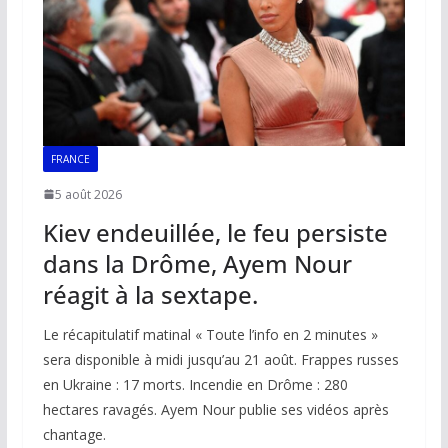
k
p
k
FRANCE
5 août 2026
Kiev endeuillée, le feu persiste
dans la Drôme, Ayem Nour
réagit à la sextape.
Le récapitulatif matinal « Toute l’info en 2 minutes »
sera disponible à midi jusqu’au 21 août. Frappes russes
en Ukraine : 17 morts. Incendie en Drôme : 280
hectares ravagés. Ayem Nour publie ses vidéos après
chantage.