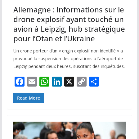
Allemagne : Informations sur le
drone explosif ayant touché un
avion à Leipzig, hub stratégique
pour l’Otan et l’Ukraine
Un drone porteur d’un « engin explosif non identifié » a
provoqué la suspension des opérations à l’aéroport de
Leipzig pendant deux heures, suscitant des inquiétudes.
F
E
W
Li
X
C
P
ac
m
h
n
o
ar
e
ai
at
k
p
ta
Read More
b
l
s
e
y
g
o
A
dI
Li
er
o
p
n
n