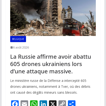
k
p
k
BELGIQUE
6 août 2026
La Russie affirme avoir abattu
605 drones ukrainiens lors
d’une attaque massive.
Le ministère russe de la Défense a intercepté 605
drones ukrainiens, notamment à Tver, où des débris
ont causé des dégâts mineurs sans blessés.
F
E
W
Li
X
C
P