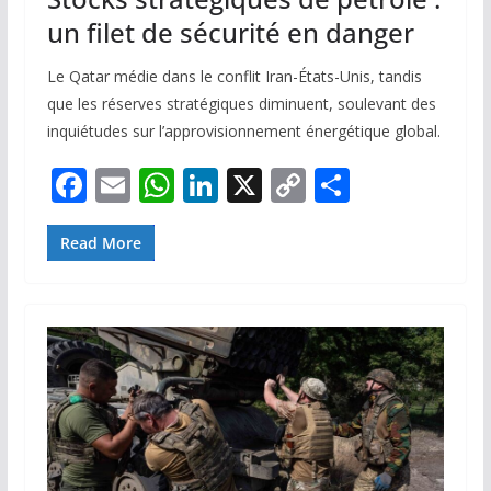
un filet de sécurité en danger
Le Qatar médie dans le conflit Iran-États-Unis, tandis
que les réserves stratégiques diminuent, soulevant des
inquiétudes sur l’approvisionnement énergétique global.
F
E
W
Li
X
C
P
ac
m
h
n
o
ar
e
ai
at
k
p
ta
Read More
b
l
s
e
y
g
o
A
dI
Li
er
o
p
n
n
k
p
k