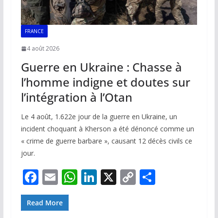
FRANCE
4 août 2026
Guerre en Ukraine : Chasse à
l’homme indigne et doutes sur
l’intégration à l’Otan
Le 4 août, 1.622e jour de la guerre en Ukraine, un
incident choquant à Kherson a été dénoncé comme un
« crime de guerre barbare », causant 12 décès civils ce
jour.
F
E
W
Li
X
C
P
ac
m
h
n
o
ar
e
ai
at
k
p
ta
Read More