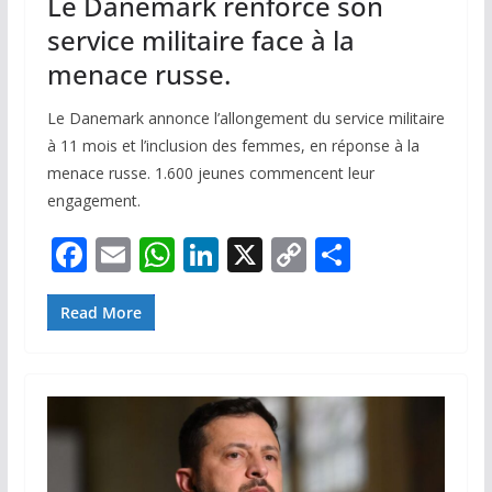
Le Danemark renforce son
service militaire face à la
menace russe.
Le Danemark annonce l’allongement du service militaire
à 11 mois et l’inclusion des femmes, en réponse à la
menace russe. 1.600 jeunes commencent leur
engagement.
F
E
W
Li
X
C
P
ac
m
h
n
o
ar
e
ai
at
k
p
ta
Read More
b
l
s
e
y
g
o
A
dI
Li
er
o
p
n
n
k
p
k