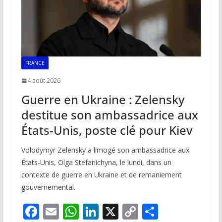
FRANCE
4 août 2026
Guerre en Ukraine : Zelensky
destitue son ambassadrice aux
États-Unis, poste clé pour Kiev
Volodymyr Zelensky a limogé son ambassadrice aux
États-Unis, Olga Stefanichyna, le lundi, dans un
contexte de guerre en Ukraine et de remaniement
gouvernemental.
F
E
W
Li
X
C
P