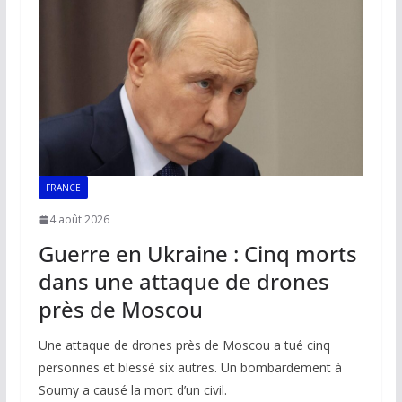
o
p
n
n
k
p
k
FRANCE
4 août 2026
Guerre en Ukraine : Cinq morts
dans une attaque de drones
près de Moscou
Une attaque de drones près de Moscou a tué cinq
personnes et blessé six autres. Un bombardement à
Soumy a causé la mort d’un civil.