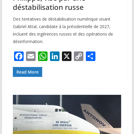
déstabilisation russe
Des tentatives de déstabilisation numérique visant
Gabriel Attal, candidate à la présidentielle de 2027,
incluent des ingérences russes et des opérations de
désinformation.
F
E
W
Li
X
C
P
ac
m
h
n
o
ar
e
ai
at
k
p
ta
Read More
b
l
s
e
y
g
o
A
dI
Li
er
o
p
n
n
k
p
k