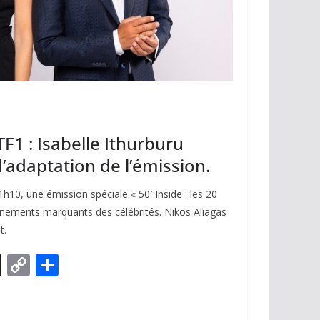
TF1 : Isabelle Ithurburu
’adaptation de l’émission.
1h10, une émission spéciale « 50′ Inside : les 20
énements marquants des célébrités. Nikos Aliagas
t.
X
C
P
o
ar
p
ta