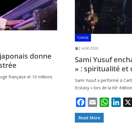
TUNISIE
2 août 2026
k japonais donne
Sami Yusuf encha
strée
» : spiritualité e
uge française et 10 millions
Sami Yusuf a performé à Carth
Ecstasy » lors de la 60ᵉ éditio
F
E
W
Li
ac
m
h
n
e
ai
at
k
Read More
b
l
s
e