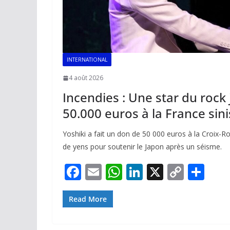
INTERNATIONAL
4 août 2026
Incendies : Une star du roc
50.000 euros à la France sini
Yoshiki a fait un don de 50 000 euros à la Croix-Ro
de yens pour soutenir le Japon après un séisme.
F
E
W
Li
X
C
P
ac
m
h
n
o
ar
e
ai
at
k
p
ta
Read More
b
l
s
e
y
g