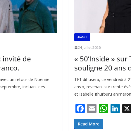
FRANCE
24 juillet 2026
 invité de
« 50’Inside » sur 
ranco.
souligne 20 ans d
 avec un retour de Noémie
TF1 diffusera, ce vendredi à 2
 septembre, incluant des
ans », revenant sur trente év
et Isabelle Ithurburu animeron
F
E
W
Li
ac
m
h
n
e
ai
at
k
Read More