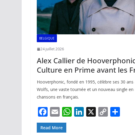
BELGIQUE
24 juillet 2026
Alex Callier de Hooverphonic
Culture en Prime avant les F
Hooverphonic, fondé en 1995, célèbre ses 30 ans
Wolfs, une vaste tournée et un nouveau single en
chansons en français.
F
E
W
Li
X
C
P
ac
m
h
n
o
ar
e
ai
at
k
p
ta
Read More