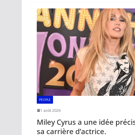
o
A
dI
Li
er
o
p
n
n
k
p
k
PEOPLE
1 août 2026
Miley Cyrus a une idée préci
sa carrière d’actrice.