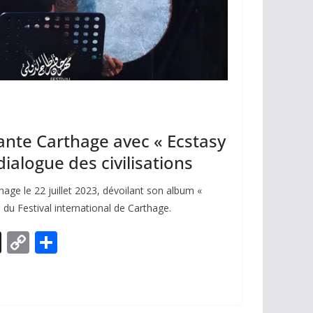
nte Carthage avec « Ecstasy
t dialogue des civilisations
age le 22 juillet 2023, dévoilant son album «
n du Festival international de Carthage.
X
C
P
o
ar
p
ta
y
g