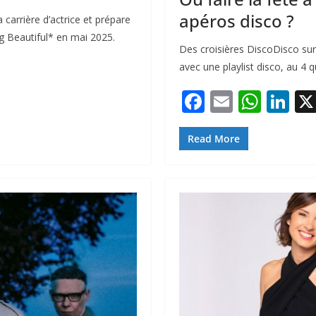
apéros disco ?
carrière d’actrice et prépare
 Beautiful* en mai 2025.
Des croisières DiscoDisco sur
avec une playlist disco, au 4 
F
E
W
Li
ac
m
h
n
e
ai
at
k
Read More
b
l
s
e
o
A
dI
o
p
n
k
p