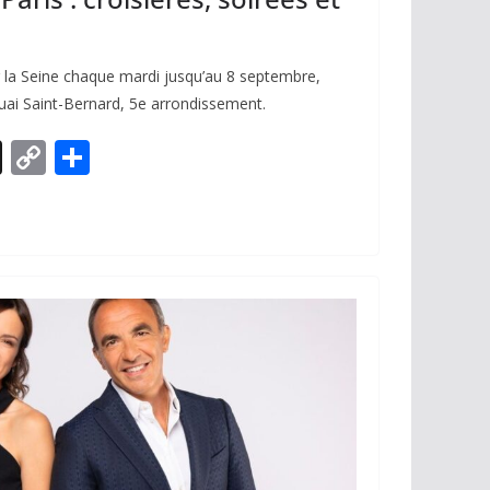
 la Seine chaque mardi jusqu’au 8 septembre,
quai Saint-Bernard, 5e arrondissement.
X
C
P
o
ar
p
ta
y
g
Li
er
n
k