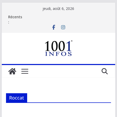
Passer
jeudi, août 6, 2026
au
Récents
contenu
:
Roccat