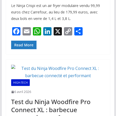
Le Ninja Crispi est un air fryer modulaire vendu 99,99
euros chez Carrefour, au lieu de 179,99 euros, avec
deux bols en verre de 1,4 L et 3,8 L.
F
E
W
Li
X
C
P
ac
m
h
n
o
ar
e
ai
at
k
p
ta
Read More
b
l
s
e
y
g
o
A
dI
Li
er
o
p
n
n
k
p
k
HIGH-TECH
6 avril 2026
Test du Ninja Woodfire Pro
Connect XL : barbecue