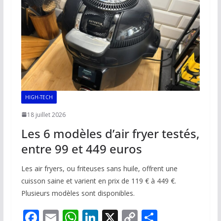
HIGH-TECH
18 juillet 2026
Les 6 modèles d’air fryer testés,
entre 99 et 449 euros
Les air fryers, ou friteuses sans huile, offrent une
cuisson saine et varient en prix de 119 € à 449 €.
Plusieurs modèles sont disponibles.
F
E
W
Li
X
C
P