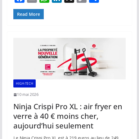
ac
m
h
n
o
ar
e
ai
at
k
p
ta
Read More
b
l
s
e
y
g
o
A
dI
Li
er
o
p
n
n
k
p
k
HIGH-TECH
10 mai 2026
Ninja Crispi Pro XL : air fryer en
verre à 40 € moins cher,
aujourd’hui seulement
Le Ninja Crispi Pro XL est à 219 euros au lieu de 249