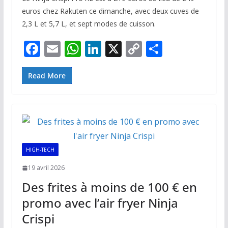
euros chez Rakuten ce dimanche, avec deux cuves de
2,3 L et 5,7 L, et sept modes de cuisson.
F
E
W
Li
X
C
P
ac
m
h
n
o
ar
e
ai
at
k
p
ta
Read More
b
l
s
e
y
g
o
A
dI
Li
er
o
p
n
n
k
p
k
HIGH-TECH
19 avril 2026
Des frites à moins de 100 € en
promo avec l’air fryer Ninja
Crispi