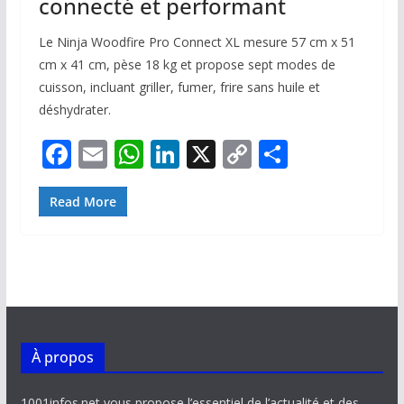
connecté et performant
Le Ninja Woodfire Pro Connect XL mesure 57 cm x 51
cm x 41 cm, pèse 18 kg et propose sept modes de
cuisson, incluant griller, fumer, frire sans huile et
déshydrater.
F
E
W
Li
X
C
P
ac
m
h
n
o
ar
e
ai
at
k
p
ta
Read More
b
l
s
e
y
g
o
A
dI
Li
er
o
p
n
n
k
p
k
À propos
1001infos.net vous propose l’essentiel de l’actualité et des