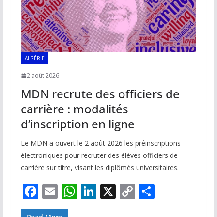
ALGÉRIE
2 août 2026
MDN recrute des officiers de
carrière : modalités
d’inscription en ligne
Le MDN a ouvert le 2 août 2026 les préinscriptions
électroniques pour recruter des élèves officiers de
carrière sur titre, visant les diplômés universitaires.
F
E
W
Li
X
C
P
ac
m
h
n
o
ar
Read More