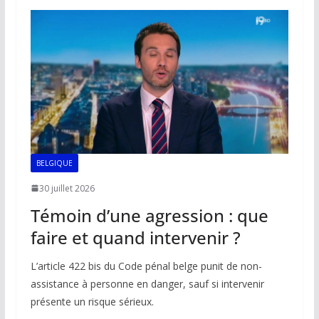
o
A
dI
Li
er
o
p
n
n
k
p
k
BELGIQUE
30 juillet 2026
Témoin d’une agression : que
faire et quand intervenir ?
L’article 422 bis du Code pénal belge punit de non-
assistance à personne en danger, sauf si intervenir
présente un risque sérieux.