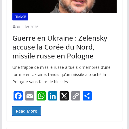
FRANCE
30 juillet 2026
Guerre en Ukraine : Zelensky
accuse la Corée du Nord,
missile russe en Pologne
Une frappe de missile russe a tué six membres d’une
famille en Ukraine, tandis qu’un missile a touché la
Pologne sans faire de blessés.
F
E
W
Li
X
C
P
ac
m
h
n
o
ar
e
ai
at
k
p
ta
Read More
b
l
s
e
y
g