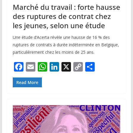
Marché du travail : forte hausse
des ruptures de contrat chez
les jeunes, selon une étude
Une étude d’Acerta révèle une hausse de 16 % des
ruptures de contrats à durée indéterminée en Belgique,
particulièrement chez les moins de 25 ans.
F
E
W
Li
X
C
P
ac
m
h
n
o
ar
e
ai
at
k
p
ta
Read More
b
l
s
e
y
g
o
A
dI
Li
er
o
p
n
n
k
p
k