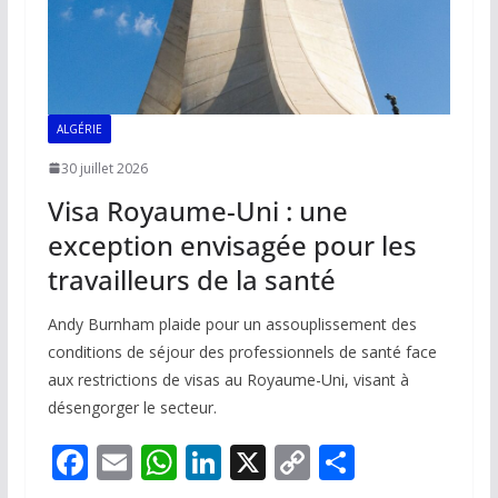
ALGÉRIE
30 juillet 2026
Visa Royaume-Uni : une
exception envisagée pour les
travailleurs de la santé
Andy Burnham plaide pour un assouplissement des
conditions de séjour des professionnels de santé face
aux restrictions de visas au Royaume-Uni, visant à
désengorger le secteur.
F
E
W
Li
X
C
P
ac
m
h
n
o
ar