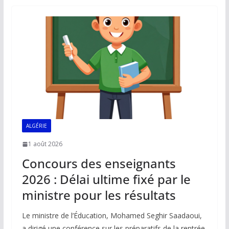
o
A
dI
Li
er
o
p
n
n
k
p
k
ALGÉRIE
1 août 2026
Concours des enseignants
2026 : Délai ultime fixé par le
ministre pour les résultats
Le ministre de l’Éducation, Mohamed Seghir Saadaoui,
a dirigé une conférence sur les préparatifs de la rentrée