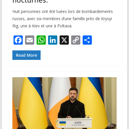
Huit personnes ont été tuées lors de bombardements
russes, avec six membres d’une famille près de Kryvyï
Rig, une à Kiev et une à Poltava.
F
E
W
Li
X
C
P
ac
m
h
n
o
ar
e
ai
at
k
p
ta
Read More
b
l
s
e
y
g
o
A
dI
Li
er
o
p
n
n
k
p
k