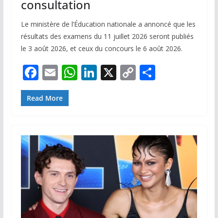
consultation
Le ministère de l’Éducation nationale a annoncé que les
résultats des examens du 11 juillet 2026 seront publiés
le 3 août 2026, et ceux du concours le 6 août 2026.
F
E
W
Li
X
C
P
ac
m
h
n
o
ar
e
ai
at
k
p
ta
Read More
b
l
s
e
y
g
o
A
dI
Li
er
o
p
n
n
k
p
k