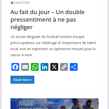
6 août 2026
Au fait du jour – Un double
pressentiment à ne pas
négliger
Un ancien dirigeant du football tunisien évoque
préoccupations sur l’arbitrage et l’importance de talent
local, tout en exprimant un optimisme mesuré pour la
saison à venir.
F
E
W
Li
X
C
P
ac
m
h
n
o
ar
e
ai
at
k
p
ta
Read More
b
l
s
e
y
g
o
A
dI
Li
er
o
p
n
n