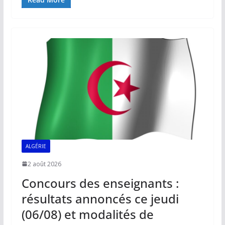
e
ai
at
k
p
ta
b
l
s
e
y
g
o
A
dI
Li
er
o
p
n
n
k
p
k
ALGÉRIE
2 août 2026
Concours des enseignants :
résultats annoncés ce jeudi
(06/08) et modalités de