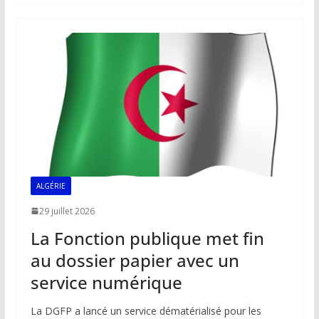
b
l
s
e
y
g
o
A
dI
Li
er
o
p
n
n
k
p
k
ALGÉRIE
29 juillet 2026
La Fonction publique met fin
au dossier papier avec un
service numérique
La DGFP a lancé un service dématérialisé pour les