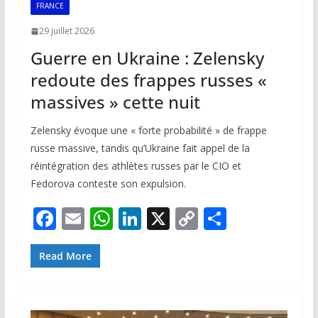
FRANCE
29 juillet 2026
Guerre en Ukraine : Zelensky
redoute des frappes russes «
massives » cette nuit
Zelensky évoque une « forte probabilité » de frappe
russe massive, tandis qu’Ukraine fait appel de la
réintégration des athlètes russes par le CIO et
Fedorova conteste son expulsion.
F
E
W
Li
X
C
P
ac
m
h
n
o
ar
e
ai
at
k
p
ta
Read More
b
l
s
e
y
g
o
A
dI
Li
er