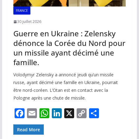
FRANCE
30 juillet 2026
Guerre en Ukraine : Zelensky
dénonce la Corée du Nord pour
un missile ayant décimé une
famille.
Volodymyr Zelensky a annoncé jeudi qu’un missile
russe, ayant décimé une famille en Ukraine, pourrait
être nord-coréen. L’Otan est en contact avec la
Pologne après une chute de missile.
F
E
W
Li
X
C
P
ac
m
h
n
o
ar
e
ai
at
k
p
ta
Read More