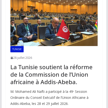
o
p
n
n
k
p
k
TUNISIE
28 juillet 2026
La Tunisie soutient la réforme
de la Commission de l’Union
africaine à Addis-Abeba.
M. Mohamed Ali Nafti a participé à la 49ᵉ Session
Ordinaire du Conseil Exécutif de l’Union Africaine à
Addis-Abeba, les 28 et 29 juillet 2026.