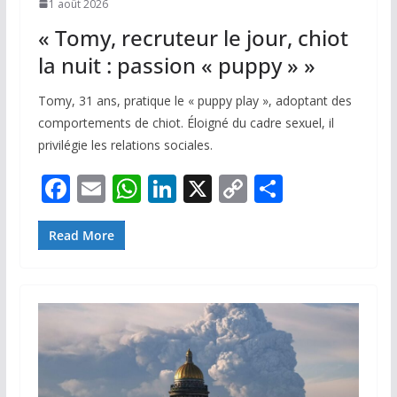
1 août 2026
« Tomy, recruteur le jour, chiot
la nuit : passion « puppy » »
Tomy, 31 ans, pratique le « puppy play », adoptant des
comportements de chiot. Éloigné du cadre sexuel, il
privilégie les relations sociales.
F
E
W
Li
X
C
P
ac
m
h
n
o
ar
e
ai
at
k
p
ta
Read More
b
l
s
e
y
g
o
A
dI
Li
er
o
p
n
n
k
p
k