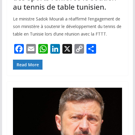
au tennis de table tunisien.
Le ministre Sadok Mourali a réaffirmé l’engagement de
son ministère à soutenir le développement du tennis de
table en Tunisie lors d’une réunion avec la FTTT.
F
E
W
Li
X
C
P
ac
m
h
n
o
ar
e
ai
at
k
p
ta
Read More
b
l
s
e
y
g
o
A
dI
Li
er
o
p
n
n
k
p
k