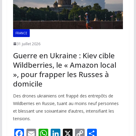
FRANCE
31 juillet 2026
Guerre en Ukraine : Kiev cible
Wildberries, le « Amazon local
», pour frapper les Russes à
domicile
Des drones ukrainiens ont frappé des entrepôts de
Wildberries en Russie, tuant au moins neuf personnes
et blessant une soixantaine d’autres, intensifiant les
tensions.
F
E
W
Li
X
C
P