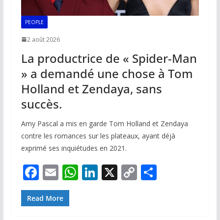
PEOPLE
2 août 2026
La productrice de « Spider-Man
» a demandé une chose à Tom
Holland et Zendaya, sans
succès.
Amy Pascal a mis en garde Tom Holland et Zendaya
contre les romances sur les plateaux, ayant déjà
exprimé ses inquiétudes en 2021.
F
E
W
Li
X
C
P
ac
m
h
n
o
ar
e
ai
at
k
p
ta
Read More
b
l
s
e
y
g