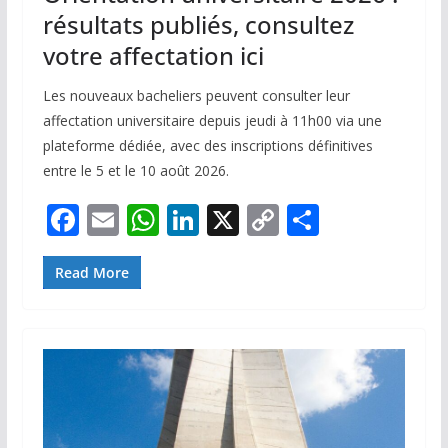
résultats publiés, consultez
votre affectation ici
Les nouveaux bacheliers peuvent consulter leur
affectation universitaire depuis jeudi à 11h00 via une
plateforme dédiée, avec des inscriptions définitives
entre le 5 et le 10 août 2026.
F
E
W
Li
X
C
P
ac
m
h
n
o
ar
e
ai
at
k
p
ta
Read More
b
l
s
e
y
g
o
A
dI
Li
er
o
p
n
n
k
p
k