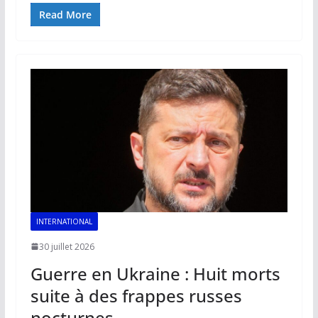
e
ai
at
k
p
ta
Read More
b
l
s
e
y
g
o
A
dI
Li
er
o
p
n
n
k
p
k
INTERNATIONAL
30 juillet 2026
Guerre en Ukraine : Huit morts
suite à des frappes russes
nocturnes.