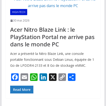
HIGH-TECH
30 mai 2026
Acer Nitro Blaze Link : le
PlayStation Portal ne arrive pas
dans le monde PC
Acer a présenté la Nitro Blaze Link, une console
portable fonctionnant sous Debian Linux, équipée de 1
Go de LPDDR4-2133 et 8 Go de stockage eMMC.
F
E
W
Li
X
C
P
ac
m
h
n
o
ar
e
ai
at
k
p
ta
Read More
b
l
s
e
y
g