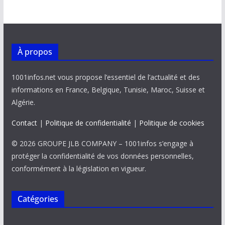
o
A
dI
Li
er
o
p
n
n
k
p
k
À propos
1001infos.net vous propose l’essentiel de l’actualité et des
informations en France, Belgique, Tunisie, Maroc, Suisse et
Algérie.
Contact
|
Politique de confidentialité
|
Politique de cookies
© 2026 GROUPE JLB COMPANY – 1001infos s’engage à
protéger la confidentialité de vos données personnelles,
conformément à la législation en vigueur.
Catégories