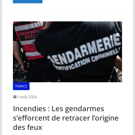
e
ai
at
k
p
ta
b
l
s
e
y
g
o
A
dI
Li
er
o
p
n
n
k
p
k
FRANCE
5 août 2026
Incendies : Les gendarmes
s’efforcent de retracer l’origine
des feux