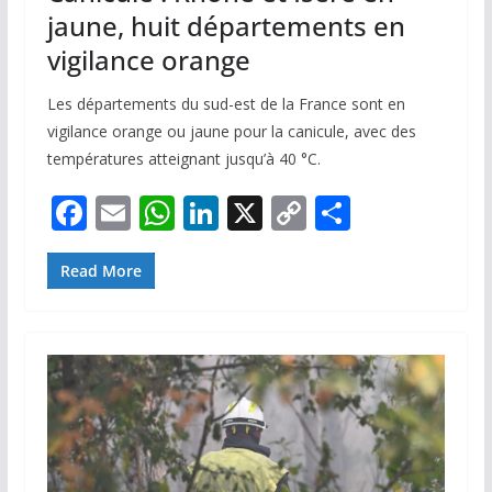
jaune, huit départements en
vigilance orange
Les départements du sud-est de la France sont en
vigilance orange ou jaune pour la canicule, avec des
températures atteignant jusqu’à 40 °C.
F
E
W
Li
X
C
P
ac
m
h
n
o
ar
e
ai
at
k
p
ta
Read More
b
l
s
e
y
g
o
A
dI
Li
er
o
p
n
n
k
p
k