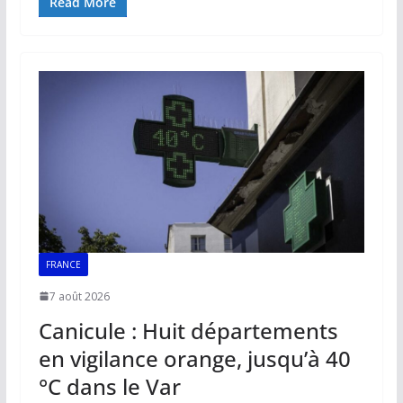
e
ai
at
k
p
ta
Read More
b
l
s
e
y
g
o
A
dI
Li
er
o
p
n
n
k
p
k
FRANCE
7 août 2026
Canicule : Huit départements
en vigilance orange, jusqu’à 40
°C dans le Var