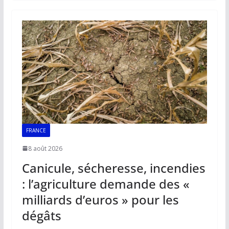
b
l
s
e
y
g
o
A
dI
Li
er
o
p
n
n
k
p
k
FRANCE
8 août 2026
Canicule, sécheresse, incendies
: l’agriculture demande des «
milliards d’euros » pour les
dégâts