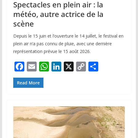
Spectacles en plein air : la
météo, autre actrice de la
scène
Depuis le 15 juin et l’ouverture le 14 juillet, le festival en
plein air n’a pas connu de pluie, avec une dernière
représentation prévue le 15 août 2026.
F
E
W
Li
X
C
P
ac
m
h
n
o
ar
e
ai
at
k
p
ta
Read More
b
l
s
e
y
g
o
A
dI
Li
er
o
p
n
n
k
p
k