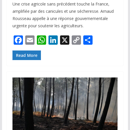
Une crise agricole sans précédent touche la France,
amplifiée par des canicules et une sécheresse. Arnaud
Rousseau appelle à une réponse gouvernementale
urgente pour soutenir les agriculteurs.
F
E
W
Li
X
C
P
ac
m
h
n
o
ar
e
ai
at
k
p
ta
Read More
b
l
s
e
y
g
o
A
dI
Li
er
o
p
n
n
k
p
k