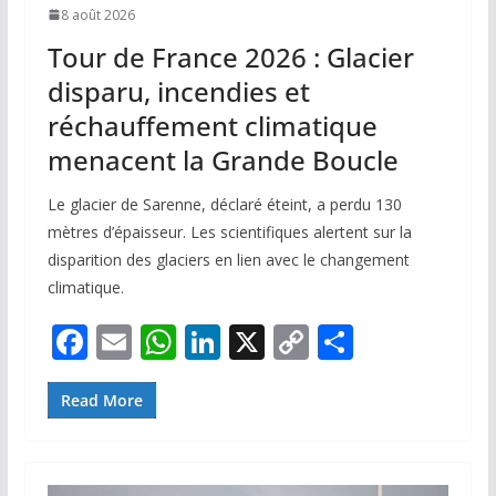
8 août 2026
Tour de France 2026 : Glacier
disparu, incendies et
réchauffement climatique
menacent la Grande Boucle
Le glacier de Sarenne, déclaré éteint, a perdu 130
mètres d’épaisseur. Les scientifiques alertent sur la
disparition des glaciers en lien avec le changement
climatique.
F
E
W
Li
X
C
P
ac
m
h
n
o
ar
e
ai
at
k
p
ta
Read More
b
l
s
e
y
g
o
A
dI
Li
er