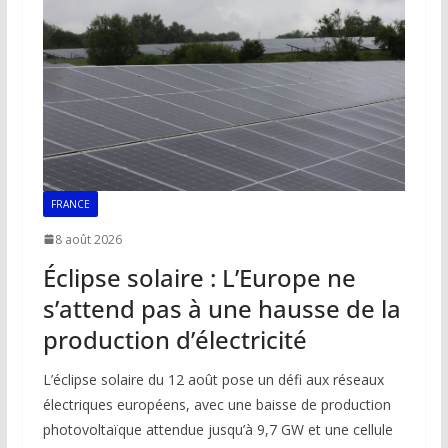
o
p
n
n
k
p
k
FRANCE
8 août 2026
Éclipse solaire : L’Europe ne
s’attend pas à une hausse de la
production d’électricité
L’éclipse solaire du 12 août pose un défi aux réseaux
électriques européens, avec une baisse de production
photovoltaïque attendue jusqu’à 9,7 GW et une cellule