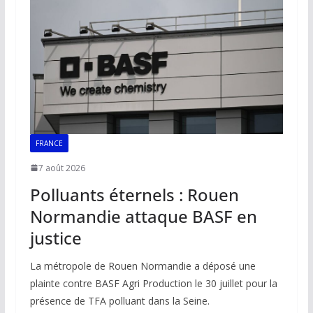
o
p
n
n
k
p
k
FRANCE
7 août 2026
Polluants éternels : Rouen
Normandie attaque BASF en
justice
La métropole de Rouen Normandie a déposé une
plainte contre BASF Agri Production le 30 juillet pour la
présence de TFA polluant dans la Seine.