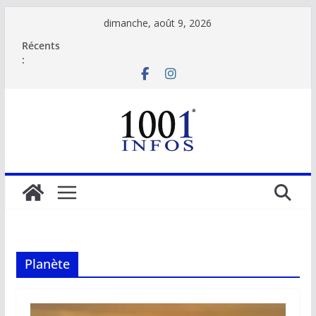
Passer
dimanche, août 9, 2026
au
Récents
contenu
:
Planète