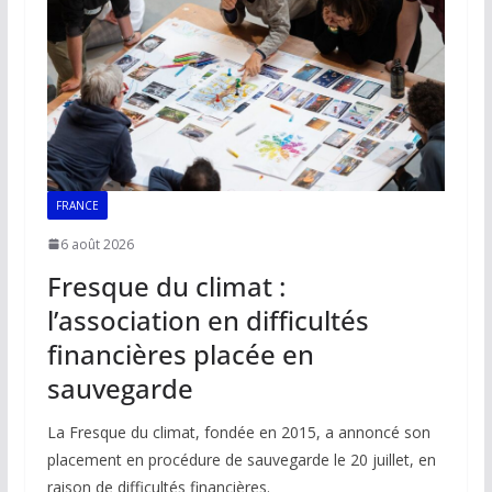
o
p
n
n
k
p
k
FRANCE
6 août 2026
Fresque du climat :
l’association en difficultés
financières placée en
sauvegarde
La Fresque du climat, fondée en 2015, a annoncé son
placement en procédure de sauvegarde le 20 juillet, en
raison de difficultés financières.