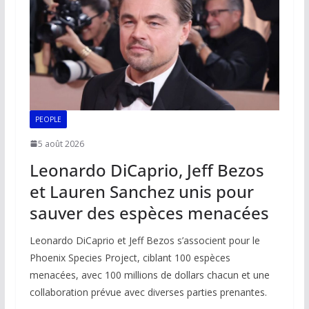
k
p
k
PEOPLE
5 août 2026
Leonardo DiCaprio, Jeff Bezos
et Lauren Sanchez unis pour
sauver des espèces menacées
Leonardo DiCaprio et Jeff Bezos s’associent pour le
Phoenix Species Project, ciblant 100 espèces
menacées, avec 100 millions de dollars chacun et une
collaboration prévue avec diverses parties prenantes.