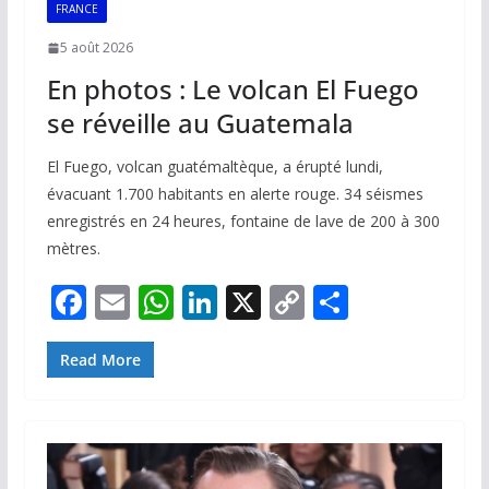
FRANCE
5 août 2026
En photos : Le volcan El Fuego
se réveille au Guatemala
El Fuego, volcan guatémaltèque, a érupté lundi,
évacuant 1.700 habitants en alerte rouge. 34 séismes
enregistrés en 24 heures, fontaine de lave de 200 à 300
mètres.
F
E
W
Li
X
C
P
ac
m
h
n
o
ar
e
ai
at
k
p
ta
Read More
b
l
s
e
y
g
o
A
dI
Li
er
o
p
n
n