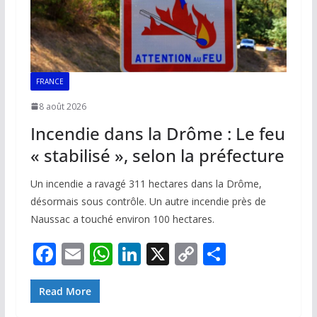
FRANCE
8 août 2026
Incendie dans la Drôme : Le feu
« stabilisé », selon la préfecture
Un incendie a ravagé 311 hectares dans la Drôme,
désormais sous contrôle. Un autre incendie près de
Naussac a touché environ 100 hectares.
F
E
W
Li
X
C
P
ac
m
h
n
o
ar
e
ai
at
k
p
ta
Read More