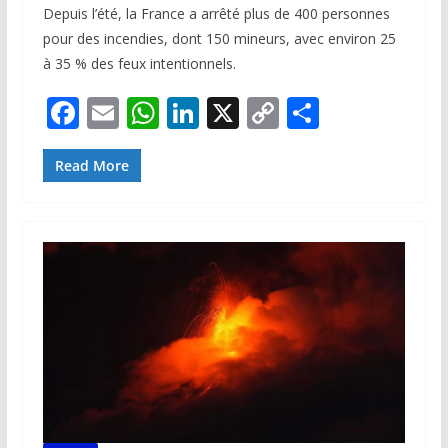
Depuis l’été, la France a arrêté plus de 400 personnes
pour des incendies, dont 150 mineurs, avec environ 25
à 35 % des feux intentionnels.
F
E
W
Li
X
C
P
ac
m
h
n
o
ar
e
ai
at
k
p
ta
Read More
b
l
s
e
y
g
o
A
dI
Li
er
o
p
n
n
k
p
k