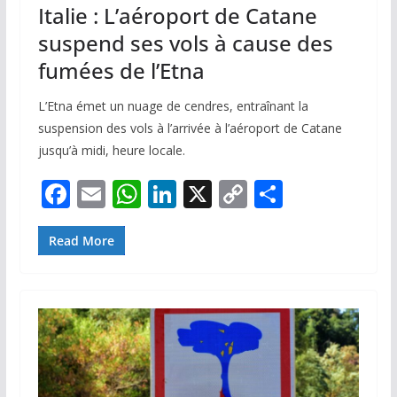
Italie : L’aéroport de Catane
suspend ses vols à cause des
fumées de l’Etna
L’Etna émet un nuage de cendres, entraînant la
suspension des vols à l’arrivée à l’aéroport de Catane
jusqu’à midi, heure locale.
F
E
W
Li
X
C
P
ac
m
h
n
o
ar
e
ai
at
k
p
ta
Read More
b
l
s
e
y
g
o
A
dI
Li
er
o
p
n
n
k
p
k