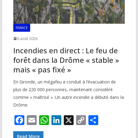
FRANCE
6 août 2026
Incendies en direct : Le feu de
forêt dans la Drôme « stable »
mais « pas fixé »
En Gironde, un mégafeu a conduit à l’évacuation de
plus de 220 000 personnes, maintenant considéré
comme « maîtrisé ». Un autre incendie a débuté dans la
Drôme.
F
E
W
Li
X
C
P
ac
m
h
n
o
ar
Read More