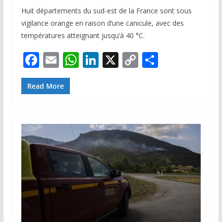
Huit départements du sud-est de la France sont sous
vigilance orange en raison d’une canicule, avec des
températures atteignant jusqu’à 40 °C.
F
E
W
Li
X
C
P
ac
m
h
n
o
ar
e
ai
at
k
p
ta
Read More
b
l
s
e
y
g
o
A
dI
Li
er
o
p
n
n
k
p
k