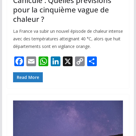
Canicule : Quelles prévisions
pour la cinquième vague de
chaleur ?
La France va subir un nouvel épisode de chaleur intense
avec des températures atteignant 40 °C, alors que huit
départements sont en vigilance orange.
F
E
W
Li
X
C
P
ac
m
h
n
o
ar
e
ai
at
k
p
ta
Read More
b
l
s
e
y
g
o
A
dI
Li
er
o
p
n
n
k
p
k