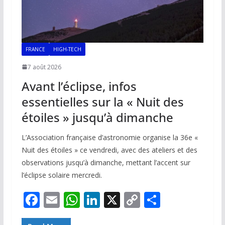
FRANCE
HIGH-TECH
7 août 2026
Avant l’éclipse, infos
essentielles sur la « Nuit des
étoiles » jusqu’à dimanche
L’Association française d’astronomie organise la 36e «
Nuit des étoiles » ce vendredi, avec des ateliers et des
observations jusqu’à dimanche, mettant l’accent sur
l’éclipse solaire mercredi.
F
E
W
Li
X
C
P
ac
m
h
n
o
ar