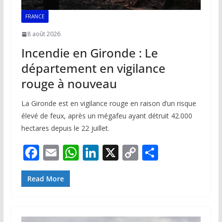
FRANCE
8 août 2026
Incendie en Gironde : Le
département en vigilance
rouge à nouveau
La Gironde est en vigilance rouge en raison d’un risque
élevé de feux, après un mégafeu ayant détruit 42.000
hectares depuis le 22 juillet.
F
E
W
Li
X
C
P
ac
m
h
n
o
ar
e
ai
at
k
p
ta
Read More
b
l
s
e
y
g
o
A
dI
Li
er