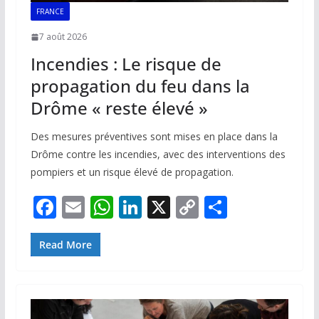
FRANCE
7 août 2026
Incendies : Le risque de
propagation du feu dans la
Drôme « reste élevé »
Des mesures préventives sont mises en place dans la
Drôme contre les incendies, avec des interventions des
pompiers et un risque élevé de propagation.
F
E
W
Li
X
C
P
ac
m
h
n
o
ar
e
ai
at
k
p
ta
Read More
b
l
s
e
y
g
o
A
dI
Li
er