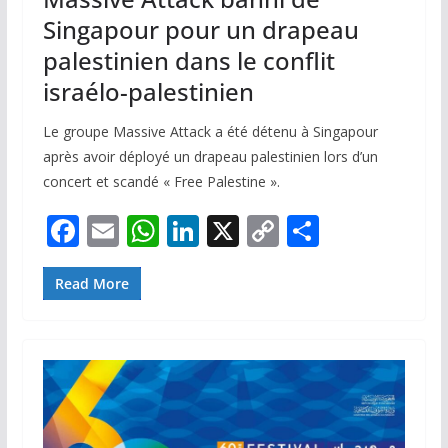
Singapour pour un drapeau
palestinien dans le conflit
israélo-palestinien
Le groupe Massive Attack a été détenu à Singapour
après avoir déployé un drapeau palestinien lors d’un
concert et scandé « Free Palestine ».
F
E
W
Li
X
C
P
ac
m
h
n
o
ar
e
ai
at
k
p
ta
Read More
b
l
s
e
y
g
o
A
dI
Li
er
o
p
n
n
k
p
k