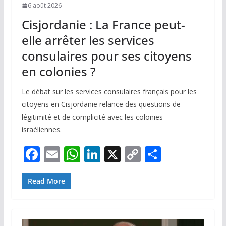
6 août 2026
Cisjordanie : La France peut-
elle arrêter les services
consulaires pour ses citoyens
en colonies ?
Le débat sur les services consulaires français pour les
citoyens en Cisjordanie relance des questions de
légitimité et de complicité avec les colonies
israéliennes.
F
E
W
Li
X
C
P
ac
m
h
n
o
ar
e
ai
at
k
p
ta
Read More
b
l
s
e
y
g
o
A
dI
Li
er