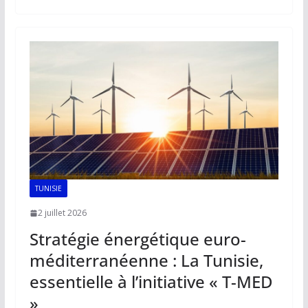
b
l
s
e
y
g
o
A
dI
Li
er
o
p
n
n
k
p
k
TUNISIE
2 juillet 2026
Stratégie énergétique euro-
méditerranéenne : La Tunisie,
essentielle à l’initiative « T-MED
»