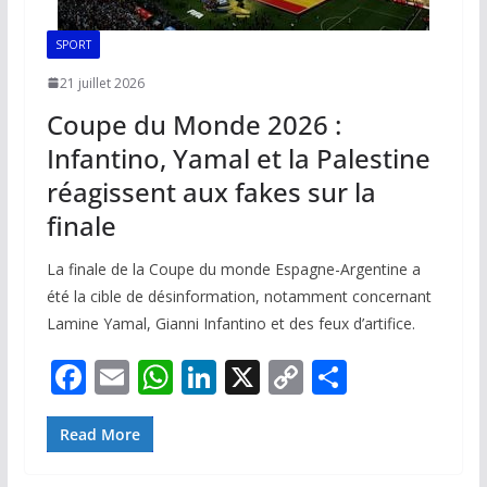
SPORT
21 juillet 2026
Coupe du Monde 2026 :
Infantino, Yamal et la Palestine
réagissent aux fakes sur la
finale
La finale de la Coupe du monde Espagne-Argentine a
été la cible de désinformation, notamment concernant
Lamine Yamal, Gianni Infantino et des feux d’artifice.
F
E
W
Li
X
C
P
ac
m
h
n
o
ar
e
ai
at
k
p
ta
Read More
b
l
s
e
y
g