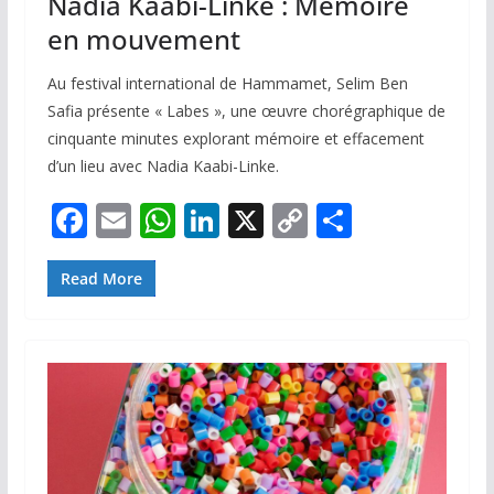
Nadia Kaâbi-Linke : Mémoire
en mouvement
Au festival international de Hammamet, Selim Ben
Safia présente « Labes », une œuvre chorégraphique de
cinquante minutes explorant mémoire et effacement
d’un lieu avec Nadia Kaabi-Linke.
F
E
W
Li
X
C
P
ac
m
h
n
o
ar
e
ai
at
k
p
ta
Read More
b
l
s
e
y
g
o
A
dI
Li
er
o
p
n
n
k
p
k