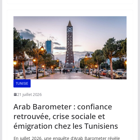
b
l
s
e
y
g
o
A
dI
Li
er
o
p
n
n
k
p
k
TUNISIE
21 juillet 2026
Arab Barometer : confiance
retrouvée, crise sociale et
émigration chez les Tunisiens
En juillet 2026, une enquête d’Arab Barometer révèle