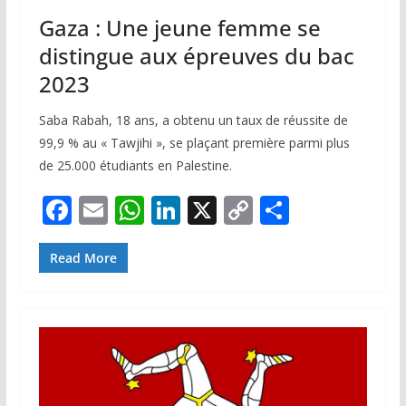
Gaza : Une jeune femme se
distingue aux épreuves du bac
2023
Saba Rabah, 18 ans, a obtenu un taux de réussite de
99,9 % au « Tawjihi », se plaçant première parmi plus
de 25.000 étudiants en Palestine.
F
E
W
Li
X
C
P
ac
m
h
n
o
ar
e
ai
at
k
p
ta
Read More
b
l
s
e
y
g
o
A
dI
Li
er
o
p
n
n
k
p
k