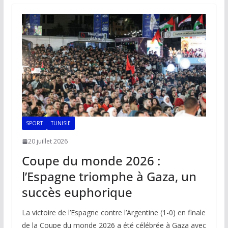
o
A
dI
Li
er
o
p
n
n
k
p
k
SPORT
TUNISIE
20 juillet 2026
Coupe du monde 2026 :
l’Espagne triomphe à Gaza, un
succès euphorique
La victoire de l’Espagne contre l’Argentine (1-0) en finale
de la Coupe du monde 2026 a été célébrée à Gaza avec