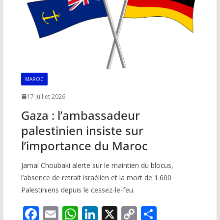
k
p
k
MAROC
17 juillet 2026
Gaza : l’ambassadeur
palestinien insiste sur
l’importance du Maroc
Jamal Choubaki alerte sur le maintien du blocus,
l’absence de retrait israélien et la mort de 1.600
Palestiniens depuis le cessez-le-feu.
F
E
W
Li
X
C
P