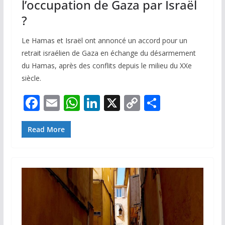
l’occupation de Gaza par Israël
?
Le Hamas et Israël ont annoncé un accord pour un
retrait israélien de Gaza en échange du désarmement
du Hamas, après des conflits depuis le milieu du XXe
siècle.
F
E
W
Li
X
C
P
ac
m
h
n
o
ar
e
ai
at
k
p
ta
Read More
b
l
s
e
y
g
o
A
dI
Li
er
o
p
n
n
k
p
k