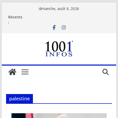
Passer
dimanche, août 9, 2026
au
Récents
contenu
:
palestine