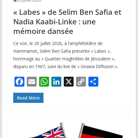
20 juillet 2026
« Labes » de Selim Ben Safia et
Nadia Kaabi-Linke : une
mémoire dansée
Ce soir, le 20 juillet 2026, à l’amphithéâtre de
Hammamet, Selim Ben Safia présente « Labes »,
hommage au « Quartier maghrébin de Jérusalem »,
disparu en 1967, suivi du live de « Gnawa Diffusion ».
F
E
W
Li
X
C
P
ac
m
h
n
o
ar
e
ai
at
k
p
ta
Read More
b
l
s
e
y
g
o
A
dI
Li
er
o
p
n
n