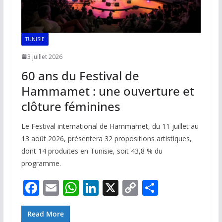
TUNISIE
3 juillet 2026
60 ans du Festival de
Hammamet : une ouverture et
clôture féminines
Le Festival international de Hammamet, du 11 juillet au
13 août 2026, présentera 32 propositions artistiques,
dont 14 produites en Tunisie, soit 43,8 % du
programme.
F
E
W
Li
X
C
P
ac
m
h
n
o
ar
e
ai
at
k
p
ta
Read More