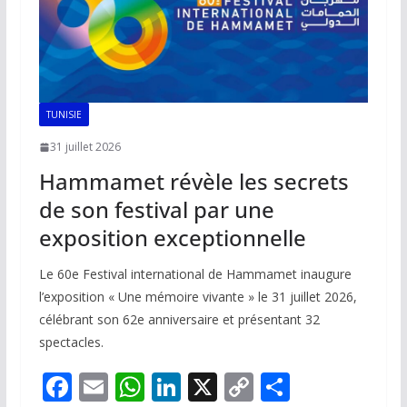
TUNISIE
31 juillet 2026
Hammamet révèle les secrets
de son festival par une
exposition exceptionnelle
Le 60e Festival international de Hammamet inaugure
l’exposition « Une mémoire vivante » le 31 juillet 2026,
célébrant son 62e anniversaire et présentant 32
spectacles.
F
E
W
Li
X
C
P