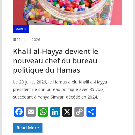
MAROC
21 juillet 2026
Khalil al-Hayya devient le
nouveau chef du bureau
politique du Hamas
Le 20 juillet 2026, le Hamas a élu Khalil al-Hayya
président de son bureau politique avec 35 voix,
succédant à Yahya Sinwar, décédé en 2024.
F
E
W
Li
X
C
P
ac
m
h
n
o
ar
e
ai
at
k
p
ta
Read More