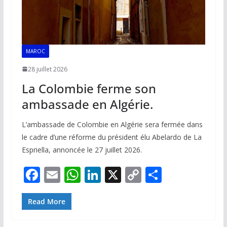
MAROC
28 juillet 2026
La Colombie ferme son
ambassade en Algérie.
L’ambassade de Colombie en Algérie sera fermée dans
le cadre d’une réforme du président élu Abelardo de La
Espriella, annoncée le 27 juillet 2026.
F
E
W
Li
X
C
P
ac
m
h
n
o
ar
e
ai
at
k
p
ta
Read More
b
l
s
e
y
g