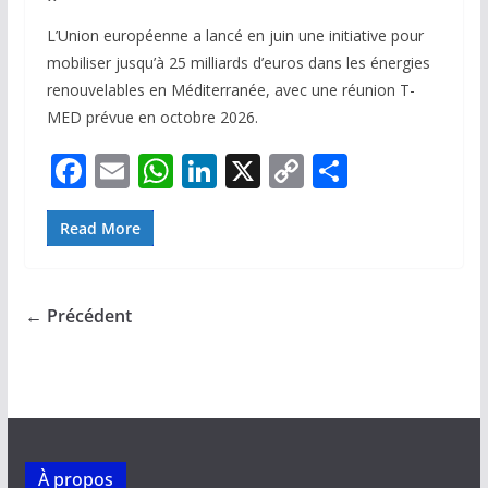
L’Union européenne a lancé en juin une initiative pour
mobiliser jusqu’à 25 milliards d’euros dans les énergies
renouvelables en Méditerranée, avec une réunion T-
MED prévue en octobre 2026.
F
E
W
Li
X
C
P
ac
m
h
n
o
ar
e
ai
at
k
p
ta
Read More
b
l
s
e
y
g
o
A
dI
Li
er
← Précédent
o
p
n
n
k
p
k
À propos