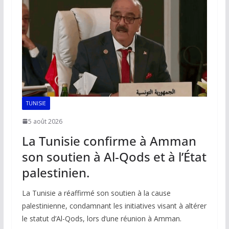
o
p
n
n
k
p
k
TUNISIE
5 août 2026
La Tunisie confirme à Amman
son soutien à Al-Qods et à l’État
palestinien.
La Tunisie a réaffirmé son soutien à la cause
palestinienne, condamnant les initiatives visant à altérer
le statut d’Al-Qods, lors d’une réunion à Amman.