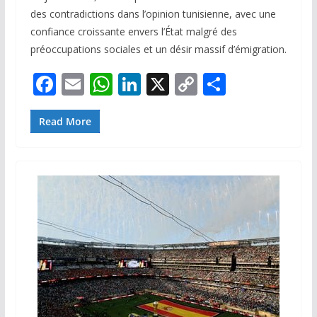
des contradictions dans l’opinion tunisienne, avec une
confiance croissante envers l’État malgré des
préoccupations sociales et un désir massif d’émigration.
F
E
W
Li
X
C
P
ac
m
h
n
o
ar
e
ai
at
k
p
ta
Read More
b
l
s
e
y
g
o
A
dI
Li
er
o
p
n
n
k
p
k