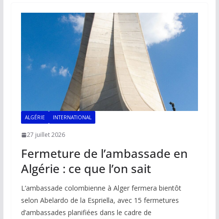
o
A
dI
Li
er
o
p
n
n
k
p
k
ALGÉRIE
INTERNATIONAL
27 juillet 2026
Fermeture de l’ambassade en
Algérie : ce que l’on sait
L’ambassade colombienne à Alger fermera bientôt
selon Abelardo de la Espriella, avec 15 fermetures
d’ambassades planifiées dans le cadre de