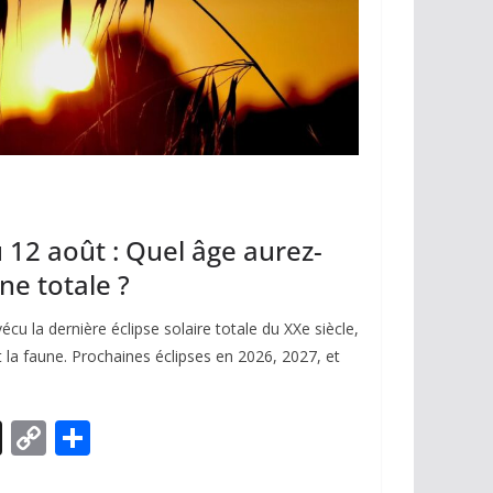
u 12 août : Quel âge aurez-
ne totale ?
écu la dernière éclipse solaire totale du XXe siècle,
 la faune. Prochaines éclipses en 2026, 2027, et
X
C
P
o
ar