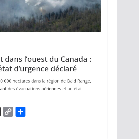
t dans l’ouest du Canada :
état d’urgence déclaré
 10 000 hectares dans la région de Bald Range,
ant des évacuations aériennes et un état
X
C
P
o
ar
p
ta