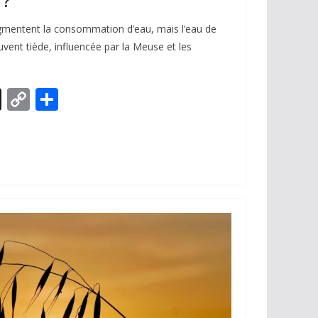
 ?
gmentent la consommation d’eau, mais l’eau de
ouvent tiède, influencée par la Meuse et les
X
C
P
o
ar
p
ta
y
g
Li
er
n
k