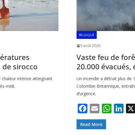
BELGIQUE
9 août 2026
ératures
Vaste feu de forê
 de sirocco
20.000 évacués, 
 chaleur intense atteignant
Un incendie a détruit plus de
ès-midi.
Colombie-Britannique, entraîn
d’urgence.
F
E
W
Li
ac
m
h
n
e
ai
at
k
Read More