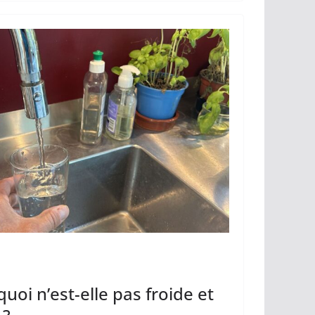
y
g
Li
er
n
k
quoi n’est-elle pas froide et