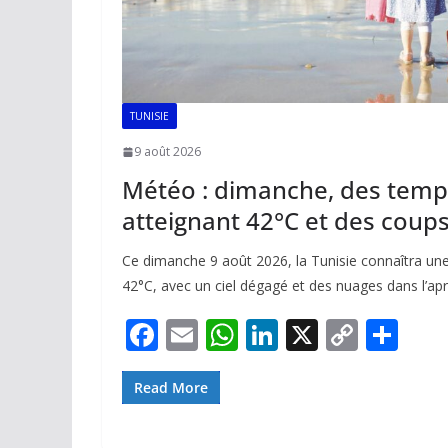
TUNISIE
9 août 2026
Météo : dimanche, des temp
atteignant 42°C et des coups
Ce dimanche 9 août 2026, la Tunisie connaîtra une
42°C, avec un ciel dégagé et des nuages dans l’apr
F
E
W
Li
X
C
P
ac
m
h
n
o
ar
e
ai
at
k
p
ta
Read More
b
l
s
e
y
g