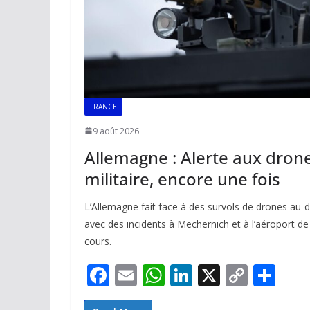
FRANCE
9 août 2026
Allemagne : Alerte aux drone
militaire, encore une fois
L’Allemagne fait face à des survols de drones au-des
avec des incidents à Mechernich et à l’aéroport de
cours.
F
E
W
Li
X
C
P
ac
m
h
n
o
ar