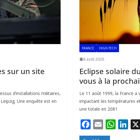
FRANCE
HIGH-TECH
8 août 2026
s sur un site
Eclipse solaire d
vous à la prochai
sus d’installations militaires,
Le 11 août 1999, la France a v
 Leipzig. Une enquête est en
impactant les températures et
une totale en 2081.
F
E
W
Li
ac
m
h
n