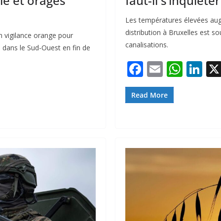
le et orages
faut-il s’inquiéter
Les températures élevées au
distribution à Bruxelles est s
n vigilance orange pour
canalisations.
u dans le Sud-Ouest en fin de
F
E
W
Li
ac
m
h
n
e
ai
at
k
Read More
b
l
s
e
o
A
dI
o
p
n
k
p