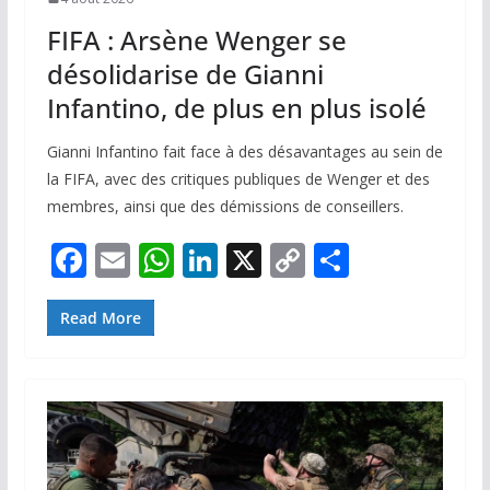
FIFA : Arsène Wenger se
désolidarise de Gianni
Infantino, de plus en plus isolé
Gianni Infantino fait face à des désavantages au sein de
la FIFA, avec des critiques publiques de Wenger et des
membres, ainsi que des démissions de conseillers.
F
E
W
Li
X
C
P
ac
m
h
n
o
ar
e
ai
at
k
p
ta
Read More
b
l
s
e
y
g
o
A
dI
Li
er
o
p
n
n
k
p
k