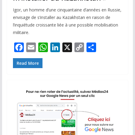
Igor, un homme d’une cinquantaine d’années en Russie,
envisage de s’installer au Kazakhstan en raison de
l’inquiétude croissante liée à une possible mobilisation
militaire.
F
E
W
Li
X
C
P
ac
m
h
n
o
ar
e
ai
at
k
p
ta
Read More
b
l
s
e
y
g
o
A
dI
Li
er
o
p
n
n
k
p
k