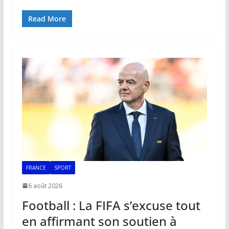
ac
m
h
n
o
ar
e
ai
at
k
p
ta
Read More
b
l
s
e
y
g
o
A
dI
Li
er
o
p
n
n
k
p
k
FRANCE
SPORT
6 août 2026
Football : La FIFA s’excuse tout
en affirmant son soutien à