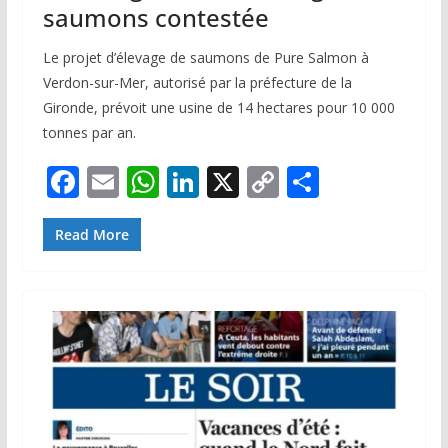
saumons contestée
Le projet d’élevage de saumons de Pure Salmon à
Verdon-sur-Mer, autorisé par la préfecture de la
Gironde, prévoit une usine de 14 hectares pour 10 000
tonnes par an.
F
E
W
Li
X
C
P
ac
m
h
n
o
ar
e
ai
at
k
p
ta
Read More
b
l
s
e
y
g
o
A
dI
Li
er
o
p
n
n
k
p
k