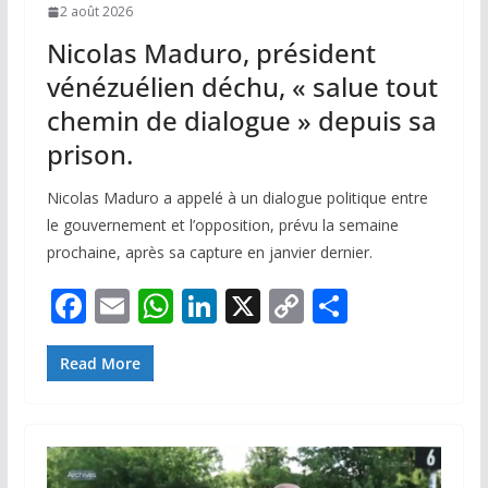
2 août 2026
Nicolas Maduro, président
vénézuélien déchu, « salue tout
chemin de dialogue » depuis sa
prison.
Nicolas Maduro a appelé à un dialogue politique entre
le gouvernement et l’opposition, prévu la semaine
prochaine, après sa capture en janvier dernier.
F
E
W
Li
X
C
P
ac
m
h
n
o
ar
e
ai
at
k
p
ta
Read More
b
l
s
e
y
g
o
A
dI
Li
er
o
p
n
n