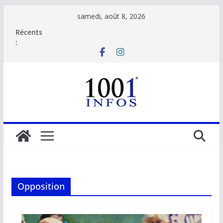
Passer
samedi, août 8, 2026
au
Récents
contenu
:
Opposition