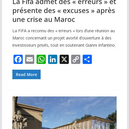
La Fifa admet des « erreurs » et
présente des « excuses » après
une crise au Maroc
La FIFA a reconnu des « erreurs » lors d’une réunion au
Maroc concernant un projet avorté d’ouverture à des
investisseurs privés, tout en soutenant Gianni Infantino.
F
E
W
Li
X
C
P
ac
m
h
n
o
ar
e
ai
at
k
p
ta
Read More
b
l
s
e
y
g
o
A
dI
Li
er
o
p
n
n
k
p
k