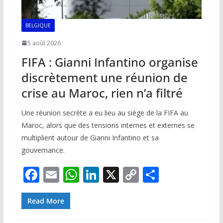
BELGIQUE
5 août 2026
FIFA : Gianni Infantino organise
discrètement une réunion de
crise au Maroc, rien n’a filtré
Une réunion secrète a eu lieu au siège de la FIFA au
Maroc, alors que des tensions internes et externes se
multiplient autour de Gianni Infantino et sa
gouvernance.
F
E
W
Li
X
C
P
ac
m
h
n
o
ar
e
ai
at
k
p
ta
Read More
b
l
s
e
y
g