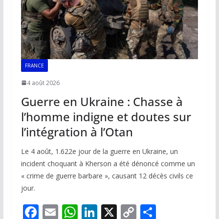
FRANCE
4 août 2026
Guerre en Ukraine : Chasse à
l’homme indigne et doutes sur
l’intégration à l’Otan
Le 4 août, 1.622e jour de la guerre en Ukraine, un
incident choquant à Kherson a été dénoncé comme un
« crime de guerre barbare », causant 12 décès civils ce
jour.
F
E
W
Li
X
C
P