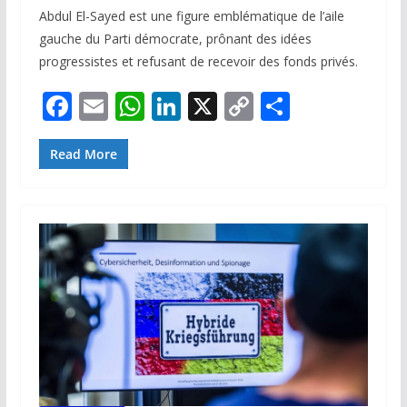
Abdul El-Sayed est une figure emblématique de l’aile
gauche du Parti démocrate, prônant des idées
progressistes et refusant de recevoir des fonds privés.
F
E
W
Li
X
C
P
ac
m
h
n
o
ar
e
ai
at
k
p
ta
Read More
b
l
s
e
y
g
o
A
dI
Li
er
o
p
n
n
k
p
k