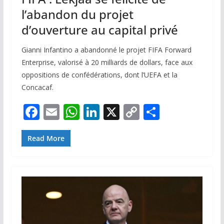
l’abandon du projet
d’ouverture au capital privé
Gianni Infantino a abandonné le projet FIFA Forward
Enterprise, valorisé à 20 milliards de dollars, face aux
oppositions de confédérations, dont l’UEFA et la
Concacaf.
F
E
W
Li
X
C
P
ac
m
h
n
o
ar
e
ai
at
k
p
ta
Read More
b
l
s
e
y
g
o
A
dI
Li
er
o
p
n
n
k
p
k