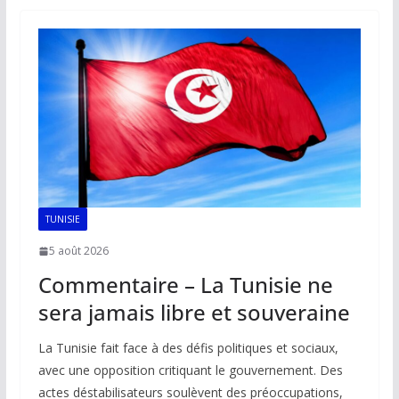
o
A
dI
Li
er
o
p
n
n
k
p
k
TUNISIE
5 août 2026
Commentaire – La Tunisie ne
sera jamais libre et souveraine
La Tunisie fait face à des défis politiques et sociaux,
avec une opposition critiquant le gouvernement. Des
actes déstabilisateurs soulèvent des préoccupations,