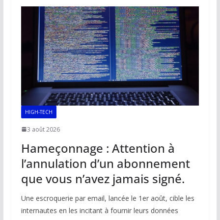
o
A
dI
Li
er
o
p
n
n
k
p
k
HIGH-TECH
3 août 2026
Hameçonnage : Attention à
l’annulation d’un abonnement
que vous n’avez jamais signé.
Une escroquerie par email, lancée le 1er août, cible les
internautes en les incitant à fournir leurs données