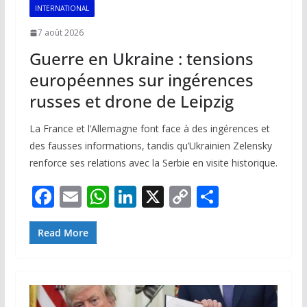
INTERNATIONAL
7 août 2026
Guerre en Ukraine : tensions
européennes sur ingérences
russes et drone de Leipzig
La France et l’Allemagne font face à des ingérences et
des fausses informations, tandis qu’Ukrainien Zelensky
renforce ses relations avec la Serbie en visite historique.
F
E
W
Li
X
C
P
ac
m
h
n
o
ar
e
ai
at
k
p
ta
Read More
b
l
s
e
y
g
o
A
dI
Li
er
o
p
n
n