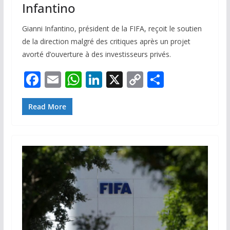
Infantino
Gianni Infantino, président de la FIFA, reçoit le soutien
de la direction malgré des critiques après un projet
avorté d’ouverture à des investisseurs privés.
F
E
W
Li
X
C
P
ac
m
h
n
o
ar
e
ai
at
k
p
ta
Read More
b
l
s
e
y
g
o
A
dI
Li
er
o
p
n
n
k
p
k