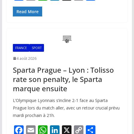
ac
m
h
n
o
ar
e
ai
at
k
p
ta
Read More
b
l
s
e
y
g
o
A
dI
Li
er
o
p
n
n
FRANCE
SPORT
k
p
k
4 août 2026
Sparta Prague – Lyon : Tolisso
rate son penalty, le Sparta
marque ensuite
L’Olympique Lyonnais s’incline 2-1 face au Sparta
Prague lors du match aller, avec un retour crucial prévu
mardi prochain à 21h.
F
E
W
Li
X
C
P