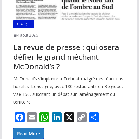
BELGIQUE
4 août 2026
La revue de presse : qui osera
défier le grand méchant
McDonald’s ?
McDonald’s s’implante à Torhout malgré des réactions
hostiles. L’enseigne, avec 130 restaurants en Belgique,
vise 150, suscitant un débat sur l’aménagement du
territoire.
F
E
W
Li
X
C
P
ac
m
h
n
o
ar
e
ai
at
k
p
ta
Read More