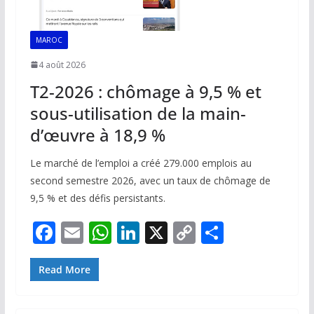
MAROC
4 août 2026
T2-2026 : chômage à 9,5 % et
sous-utilisation de la main-
d’œuvre à 18,9 %
Le marché de l’emploi a créé 279.000 emplois au
second semestre 2026, avec un taux de chômage de
9,5 % et des défis persistants.
F
E
W
Li
X
C
P
ac
m
h
n
o
ar
e
ai
at
k
p
ta
Read More
b
l
s
e
y
g