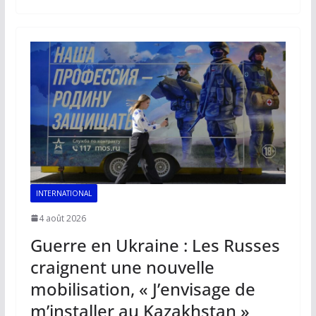
b
l
s
e
y
g
o
A
dI
Li
er
o
p
n
n
k
p
k
INTERNATIONAL
4 août 2026
Guerre en Ukraine : Les Russes
craignent une nouvelle
mobilisation, « J’envisage de
m’installer au Kazakhstan »