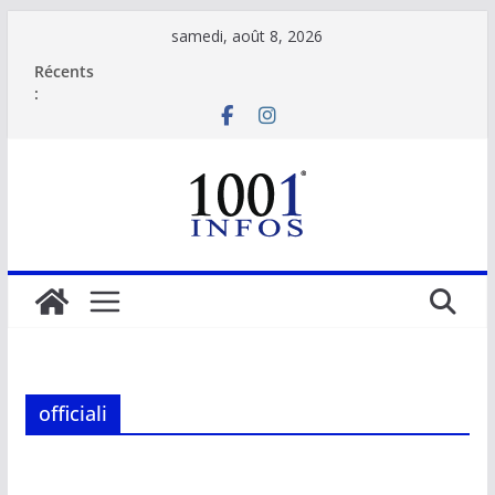
Passer
samedi, août 8, 2026
au
Récents
contenu
:
officiali