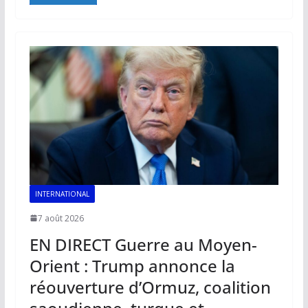
e
ai
at
k
p
ta
b
l
s
e
y
g
o
A
dI
Li
er
o
p
n
n
k
p
k
INTERNATIONAL
7 août 2026
EN DIRECT Guerre au Moyen-
Orient : Trump annonce la
réouverture d’Ormuz, coalition