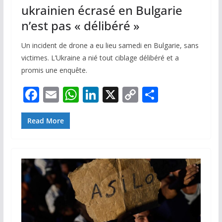
ukrainien écrasé en Bulgarie
n’est pas « délibéré »
Un incident de drone a eu lieu samedi en Bulgarie, sans
victimes. L’Ukraine a nié tout ciblage délibéré et a
promis une enquête.
F
E
W
Li
X
C
P
ac
m
h
n
o
ar
e
ai
at
k
p
ta
Read More
b
l
s
e
y
g
o
A
dI
Li
er
o
p
n
n
k
p
k