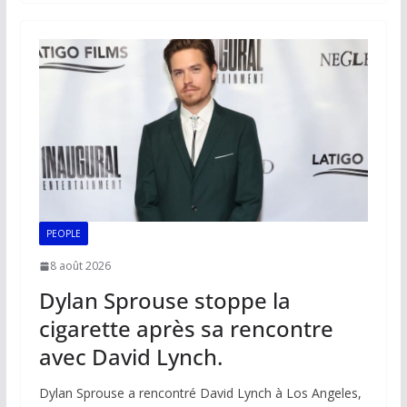
b
l
s
e
y
g
o
A
dI
Li
er
o
p
n
n
k
p
k
PEOPLE
8 août 2026
Dylan Sprouse stoppe la
cigarette après sa rencontre
avec David Lynch.
Dylan Sprouse a rencontré David Lynch à Los Angeles,