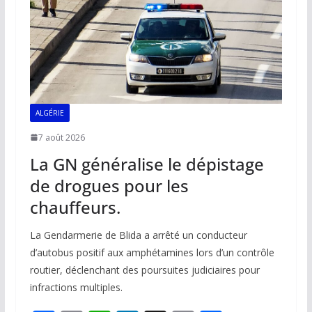
k
p
k
ALGÉRIE
7 août 2026
La GN généralise le dépistage
de drogues pour les
chauffeurs.
La Gendarmerie de Blida a arrêté un conducteur
d’autobus positif aux amphétamines lors d’un contrôle
routier, déclenchant des poursuites judiciaires pour
infractions multiples.