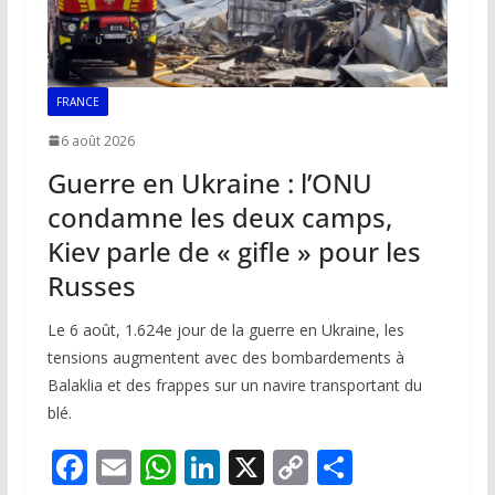
FRANCE
6 août 2026
Guerre en Ukraine : l’ONU
condamne les deux camps,
Kiev parle de « gifle » pour les
Russes
Le 6 août, 1.624e jour de la guerre en Ukraine, les
tensions augmentent avec des bombardements à
Balaklia et des frappes sur un navire transportant du
blé.
F
E
W
Li
X
C
P