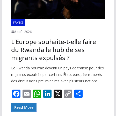
FRANCE
8 août 2026
L’Europe souhaite-t-elle faire
du Rwanda le hub de ses
migrants expulsés ?
Le Rwanda pourrait devenir un pays de transit pour des
migrants expulsés par certains États européens, après
des discussions préliminaires avec plusieurs nations.
F
E
W
Li
X
C
P
ac
m
h
n
o
ar
e
ai
at
k
p
ta
Read More