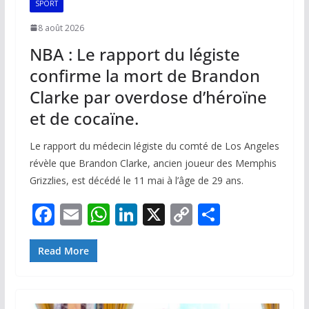
SPORT
8 août 2026
NBA : Le rapport du légiste
confirme la mort de Brandon
Clarke par overdose d’héroïne
et de cocaïne.
Le rapport du médecin légiste du comté de Los Angeles
révèle que Brandon Clarke, ancien joueur des Memphis
Grizzlies, est décédé le 11 mai à l’âge de 29 ans.
F
E
W
Li
X
C
P
ac
m
h
n
o
ar
e
ai
at
k
p
ta
Read More
b
l
s
e
y
g
o
A
dI
Li
er