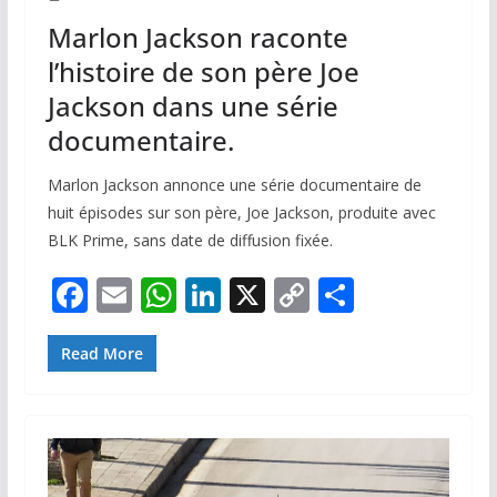
Marlon Jackson raconte
l’histoire de son père Joe
Jackson dans une série
documentaire.
Marlon Jackson annonce une série documentaire de
huit épisodes sur son père, Joe Jackson, produite avec
BLK Prime, sans date de diffusion fixée.
F
E
W
Li
X
C
P
ac
m
h
n
o
ar
e
ai
at
k
p
ta
Read More
b
l
s
e
y
g
o
A
dI
Li
er
o
p
n
n