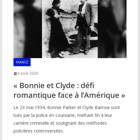
o
p
n
n
k
p
k
FRANCE
9 août 2026
« Bonnie et Clyde : défi
romantique face à l’Amérique »
Le 23 mai 1934, Bonnie Parker et Clyde Barrow sont
tués par la police en Louisiane, mettant fin à leur
carrière criminelle et soulignant des méthodes
policières controversées.