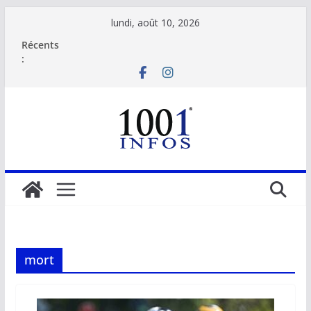
Passer
lundi, août 10, 2026
au
Récents
contenu
:
mort