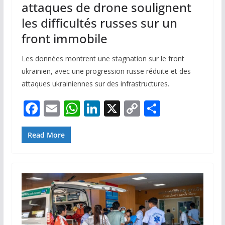
attaques de drone soulignent
les difficultés russes sur un
front immobile
Les données montrent une stagnation sur le front
ukrainien, avec une progression russe réduite et des
attaques ukrainiennes sur des infrastructures.
F
E
W
Li
X
C
P
ac
m
h
n
o
ar
e
ai
at
k
p
ta
Read More
b
l
s
e
y
g
o
A
dI
Li
er
o
p
n
n
k
p
k