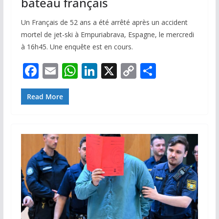
bateau français
Un Français de 52 ans a été arrêté après un accident
mortel de jet-ski à Empuriabrava, Espagne, le mercredi
à 16h45. Une enquête est en cours.
F
E
W
Li
X
C
P
ac
m
h
n
o
ar
e
ai
at
k
p
ta
Read More
b
l
s
e
y
g
o
A
dI
Li
er
o
p
n
n
k
p
k