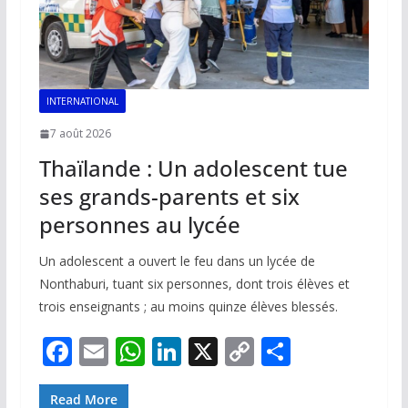
INTERNATIONAL
7 août 2026
Thaïlande : Un adolescent tue
ses grands-parents et six
personnes au lycée
Un adolescent a ouvert le feu dans un lycée de
Nonthaburi, tuant six personnes, dont trois élèves et
trois enseignants ; au moins quinze élèves blessés.
F
E
W
Li
X
C
P
ac
m
h
n
o
ar
Read More