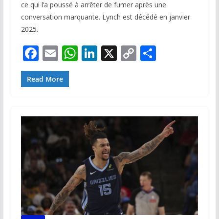
ce qui l’a poussé à arrêter de fumer après une
conversation marquante. Lynch est décédé en janvier
2025.
F
E
W
Li
X
C
P
ac
m
h
n
o
ar
e
ai
at
k
p
ta
Read More
b
l
s
e
y
g
o
A
dI
Li
er
o
p
n
n
k
p
k