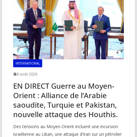
o
p
n
n
k
p
k
INTERNATIONAL
8 août 2026
EN DIRECT Guerre au Moyen-
Orient : Alliance de l’Arabie
saoudite, Turquie et Pakistan,
nouvelle attaque des Houthis.
Des tensions au Moyen-Orient incluent une incursion
israélienne au Liban, une attaque d’Iran sur un pétrolier