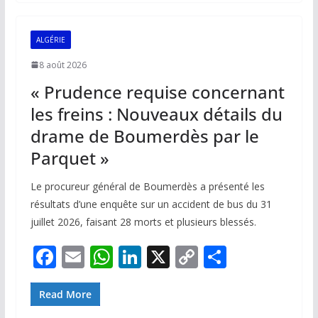
b
l
s
e
y
g
o
A
dI
Li
er
ALGÉRIE
o
p
n
n
8 août 2026
k
p
k
« Prudence requise concernant
les freins : Nouveaux détails du
drame de Boumerdès par le
Parquet »
Le procureur général de Boumerdès a présenté les
résultats d’une enquête sur un accident de bus du 31
juillet 2026, faisant 28 morts et plusieurs blessés.
F
E
W
Li
X
C
P
ac
m
h
n
o
ar
e
ai
at
k
p
ta
Read More