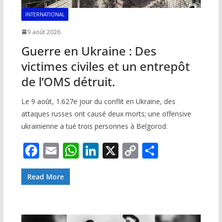
INTERNATIONAL
9 août 2026
Guerre en Ukraine : Des
victimes civiles et un entrepôt
de l’OMS détruit.
Le 9 août, 1.627e jour du conflit en Ukraine, des
attaques russes ont causé deux morts; une offensive
ukrainienne a tué trois personnes à Belgorod.
F
E
W
Li
X
C
P
ac
m
h
n
o
ar
e
ai
at
k
p
ta
Read More
b
l
s
e
y
g
o
A
dI
Li
er