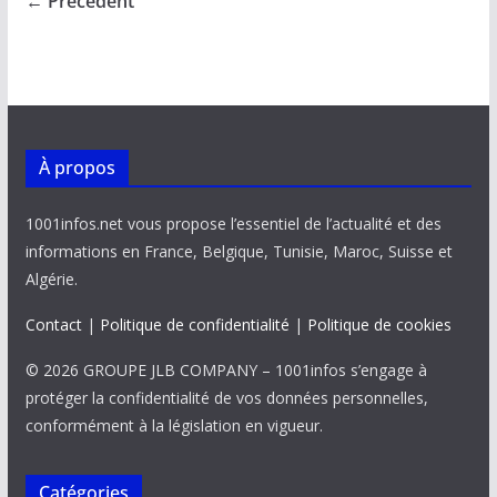
← Précédent
o
p
n
n
k
p
k
À propos
1001infos.net vous propose l’essentiel de l’actualité et des
informations en France, Belgique, Tunisie, Maroc, Suisse et
Algérie.
Contact
|
Politique de confidentialité
|
Politique de cookies
© 2026 GROUPE JLB COMPANY – 1001infos s’engage à
protéger la confidentialité de vos données personnelles,
conformément à la législation en vigueur.
Catégories