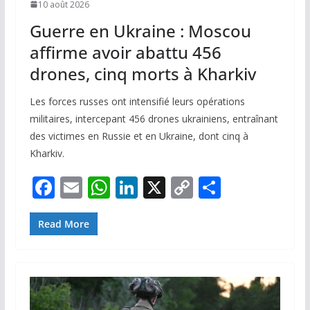
10 août 2026
Guerre en Ukraine : Moscou
affirme avoir abattu 456
drones, cinq morts à Kharkiv
Les forces russes ont intensifié leurs opérations
militaires, intercepant 456 drones ukrainiens, entraînant
des victimes en Russie et en Ukraine, dont cinq à
Kharkiv.
F
E
W
Li
X
C
P
ac
m
h
n
o
ar
e
ai
at
k
p
ta
Read More
b
l
s
e
y
g
o
A
dI
Li
er
o
p
n
n