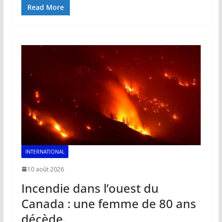
e
ai
at
k
p
ta
Read More
b
l
s
e
y
g
o
A
dI
Li
er
o
p
n
n
k
p
k
INTERNATIONAL
10 août 2026
Incendie dans l’ouest du
Canada : une femme de 80 ans
décède.