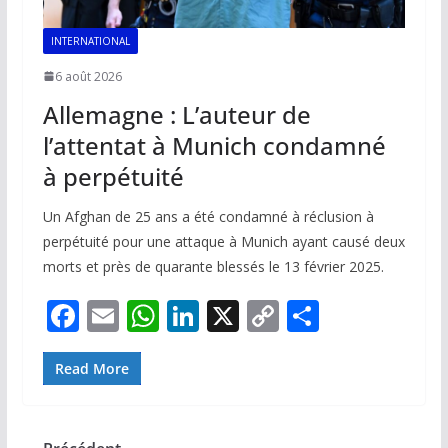
INTERNATIONAL
6 août 2026
Allemagne : L’auteur de
l’attentat à Munich condamné
à perpétuité
Un Afghan de 25 ans a été condamné à réclusion à
perpétuité pour une attaque à Munich ayant causé deux
morts et près de quarante blessés le 13 février 2025.
F
E
W
Li
X
C
P
ac
m
h
n
o
ar
e
ai
at
k
p
ta
Read More
b
l
s
e
y
g
o
A
dI
Li
er