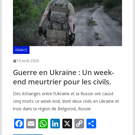
k
p
k
FRANCE
10 août 2026
Guerre en Ukraine : Un week-
end meurtrier pour les civils.
Des échanges entre l’Ukraine et la Russie ont causé
cinq morts ce week-end, dont deux civils en Ukraine et
trois dans la région de Belgorod, Russie.
F
E
W
Li
X
C
P
ac
m
h
n
o
ar