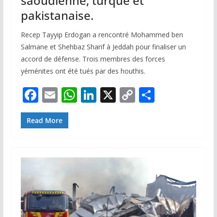
saoudienne, turque et
pakistanaise.
Recep Tayyip Erdogan a rencontré Mohammed ben
Salmane et Shehbaz Sharif à Jeddah pour finaliser un
accord de défense. Trois membres des forces
yéménites ont été tués par des houthis.
F
E
W
Li
X
C
P
ac
m
h
n
o
ar
e
ai
at
k
p
ta
Read More
b
l
s
e
y
g
o
A
dI
Li
er
o
p
n
n
k
p
k