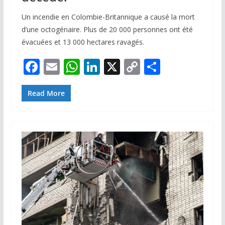
Un incendie en Colombie-Britannique a causé la mort
d’une octogénaire. Plus de 20 000 personnes ont été
évacuées et 13 000 hectares ravagés.
F
E
W
Li
X
C
P
ac
m
h
n
o
ar
e
ai
at
k
p
ta
Read More
b
l
s
e
y
g
o
A
dI
Li
er
o
p
n
n
k
p
k