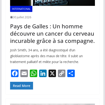
INTERNATIONAL
30 juillet 2026
Pays de Galles : Un homme
découvre un cancer du cerveau
incurable grâce à sa compagne.
Josh Smith, 34 ans, a été diagnostiqué d’un
glioblastome après des maux de tête. Il subit un
traitement palliatif et milite pour la recherche.
F
E
W
Li
X
C
P
ac
m
h
n
o
ar
e
ai
at
k
p
ta
Read More
b
l
s
e
y
g
o
A
dI
Li
er