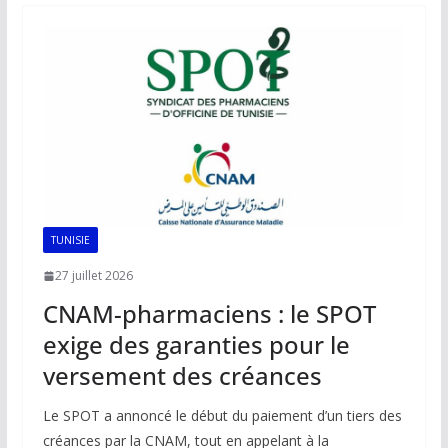
o
A
dI
Li
er
o
p
n
n
k
p
k
TUNISIE
27 juillet 2026
CNAM-pharmaciens : le SPOT
exige des garanties pour le
versement des créances
Le SPOT a annoncé le début du paiement d’un tiers des
créances par la CNAM, tout en appelant à la