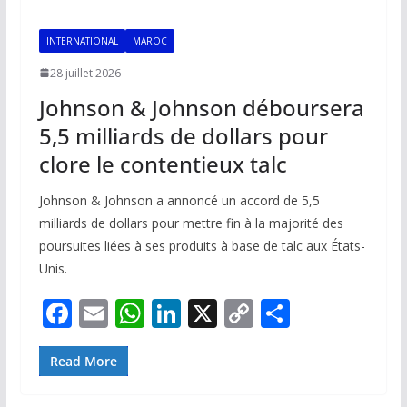
INTERNATIONAL
MAROC
28 juillet 2026
Johnson & Johnson déboursera
5,5 milliards de dollars pour
clore le contentieux talc
Johnson & Johnson a annoncé un accord de 5,5
milliards de dollars pour mettre fin à la majorité des
poursuites liées à ses produits à base de talc aux États-
Unis.
F
E
W
Li
X
C
P
ac
m
h
n
o
ar
e
ai
at
k
p
ta
Read More
b
l
s
e
y
g