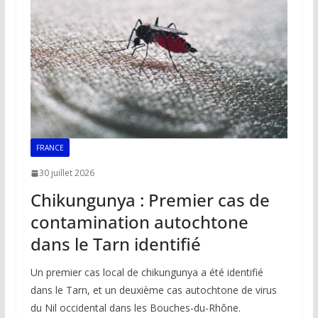
o
p
n
n
k
p
k
FRANCE
30 juillet 2026
Chikungunya : Premier cas de
contamination autochtone
dans le Tarn identifié
Un premier cas local de chikungunya a été identifié
dans le Tarn, et un deuxième cas autochtone de virus
du Nil occidental dans les Bouches-du-Rhône.