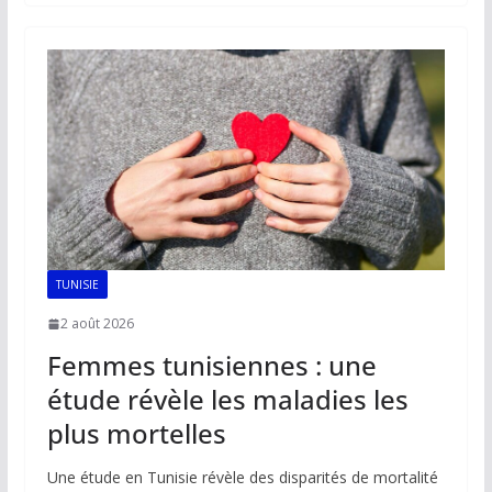
b
l
s
e
y
g
o
A
dI
Li
er
o
p
n
n
k
p
k
TUNISIE
2 août 2026
Femmes tunisiennes : une
étude révèle les maladies les
plus mortelles
Une étude en Tunisie révèle des disparités de mortalité