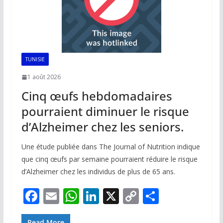
TUNISIE
1 août 2026
Cinq œufs hebdomadaires
pourraient diminuer le risque
d’Alzheimer chez les seniors.
Une étude publiée dans The Journal of Nutrition indique
que cinq œufs par semaine pourraient réduire le risque
d’Alzheimer chez les individus de plus de 65 ans.
F
E
W
Li
X
C
P
ac
m
h
n
o
ar
Read More