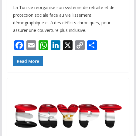
La Tunisie réorganise son système de retraite et de
protection sociale face au vieillissement
démographique et à des déficits chroniques, pour
assurer une couverture plus inclusive.
F
E
W
Li
X
C
P
ac
m
h
n
o
ar
e
ai
at
k
p
ta
Read More
b
l
s
e
y
g
o
A
dI
Li
er
o
p
n
n
k
p
k