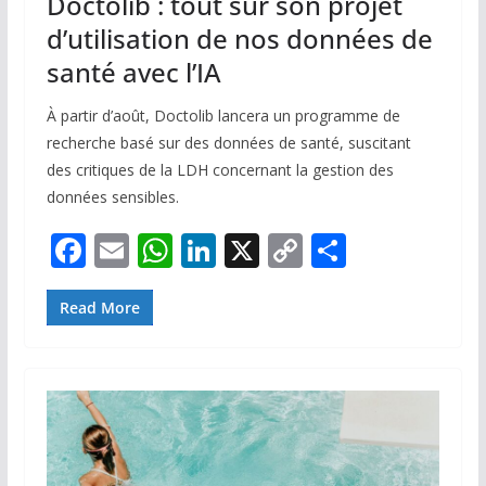
Doctolib : tout sur son projet
d’utilisation de nos données de
santé avec l’IA
À partir d’août, Doctolib lancera un programme de
recherche basé sur des données de santé, suscitant
des critiques de la LDH concernant la gestion des
données sensibles.
F
E
W
Li
X
C
P
ac
m
h
n
o
ar
e
ai
at
k
p
ta
Read More
b
l
s
e
y
g
o
A
dI
Li
er
o
p
n
n
k
p
k