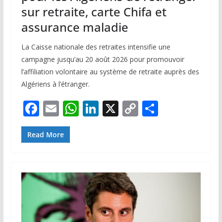
sur retraite, carte Chifa et
assurance maladie
La Caisse nationale des retraites intensifie une
campagne jusqu’au 20 août 2026 pour promouvoir
l’affiliation volontaire au système de retraite auprès des
Algériens à l’étranger.
F
E
W
Li
X
C
P
ac
m
h
n
o
ar
e
ai
at
k
p
ta
Read More
b
l
s
e
y
g
o
A
dI
Li
er
o
p
n
n
k
p
k