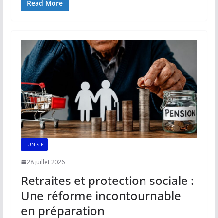
e
ai
at
k
p
ta
Read More
b
l
s
e
y
g
o
A
dI
Li
er
o
p
n
n
k
p
k
TUNISIE
28 juillet 2026
Retraites et protection sociale :
Une réforme incontournable
en préparation