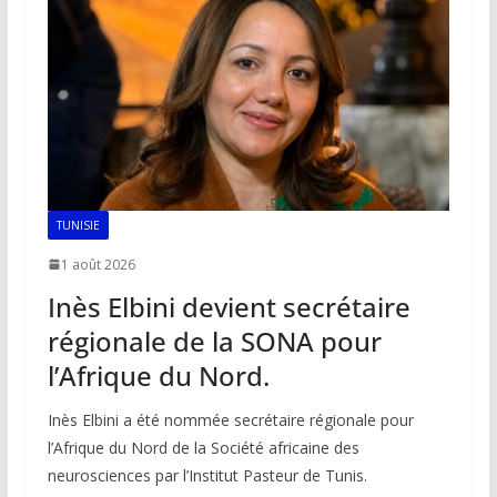
o
p
n
n
k
p
k
TUNISIE
1 août 2026
Inès Elbini devient secrétaire
régionale de la SONA pour
l’Afrique du Nord.
Inès Elbini a été nommée secrétaire régionale pour
l’Afrique du Nord de la Société africaine des
neurosciences par l’Institut Pasteur de Tunis.