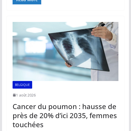
e
ai
at
k
p
ta
b
l
s
e
y
g
o
A
dI
Li
er
o
p
n
n
k
p
k
BELGIQUE
1 août 2026
Cancer du poumon : hausse de
près de 20% d’ici 2035, femmes
touchées