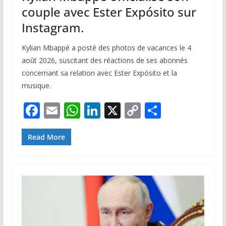
couple avec Ester Expósito sur
Instagram.
Kylian Mbappé a posté des photos de vacances le 4
août 2026, suscitant des réactions de ses abonnés
concernant sa relation avec Ester Expósito et la
musique.
F
E
W
Li
X
C
P
ac
m
h
n
o
ar
e
ai
at
k
p
ta
Read More
b
l
s
e
y
g
o
A
dI
Li
er
o
p
n
n
k
p
k