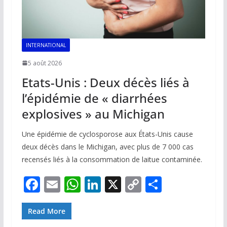
INTERNATIONAL
5 août 2026
Etats-Unis : Deux décès liés à
l’épidémie de « diarrhées
explosives » au Michigan
Une épidémie de cyclosporose aux États-Unis cause
deux décès dans le Michigan, avec plus de 7 000 cas
recensés liés à la consommation de laitue contaminée.
F
E
W
Li
X
C
P
ac
m
h
n
o
ar
e
ai
at
k
p
ta
Read More