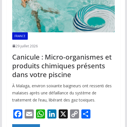
FRANCE
29 juillet 2026
Canicule : Micro-organismes et
produits chimiques présents
dans votre piscine
À Malaga, environ soixante baigneurs ont ressenti des
malaises après une défaillance du système de
traitement de l’eau, libérant des gaz toxiques.
F
E
W
Li
X
C
P
ac
m
h
n
o
ar