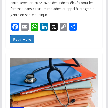
entre sexes en 2022, avec des indices élevés pour les
femmes dans plusieurs maladies et appel à intégrer le
genre en santé publique.
F
E
W
Li
X
C
P
ac
m
h
n
o
ar
e
ai
at
k
p
ta
Read More
b
l
s
e
y
g
o
A
dI
Li
er
o
p
n
n
k
p
k