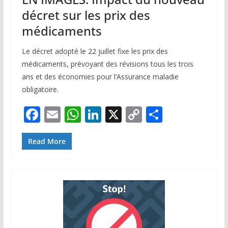
décret sur les prix des
médicaments
Le décret adopté le 22 juillet fixe les prix des
médicaments, prévoyant des révisions tous les trois
ans et des économies pour l’Assurance maladie
obligatoire.
F
E
W
Li
X
C
P
ac
m
h
n
o
ar
e
ai
at
k
p
ta
Read More
b
l
s
e
y
g
o
A
dI
Li
er
o
p
n
n
k
p
k