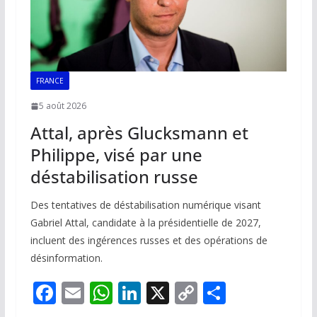
FRANCE
5 août 2026
Attal, après Glucksmann et
Philippe, visé par une
déstabilisation russe
Des tentatives de déstabilisation numérique visant
Gabriel Attal, candidate à la présidentielle de 2027,
incluent des ingérences russes et des opérations de
désinformation.
F
E
W
Li
X
C
P
ac
m
h
n
o
ar