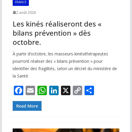
FRANCE
2 août 2026
Les kinés réaliseront des «
bilans prévention » dès
octobre.
À partir d’octobre, les masseurs-kinésithérapeutes
pourront réaliser des « bilans prévention » pour
identifier des fragilités, selon un décret du ministère de
la Santé.
F
E
W
Li
X
C
P
ac
m
h
n
o
ar
e
ai
at
k
p
ta
Read More
b
l
s
e
y
g
o
A
dI
Li
er