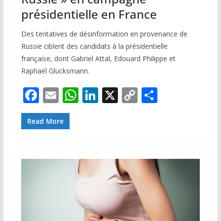
présidentielle en France
Des tentatives de désinformation en provenance de
Russie ciblent des candidats à la présidentielle
française, dont Gabriel Attal, Edouard Philippe et
Raphaël Glucksmann.
F
E
W
Li
X
C
P
ac
m
h
n
o
ar
e
ai
at
k
p
ta
Read More
b
l
s
e
y
g
o
A
dI
Li
er
o
p
n
n
k
p
k