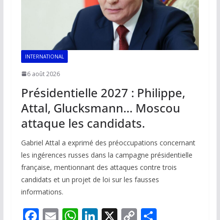
INTERNATIONAL
6 août 2026
Présidentielle 2027 : Philippe,
Attal, Glucksmann… Moscou
attaque les candidats.
Gabriel Attal a exprimé des préoccupations concernant
les ingérences russes dans la campagne présidentielle
française, mentionnant des attaques contre trois
candidats et un projet de loi sur les fausses
informations.
F
E
W
Li
X
C
P