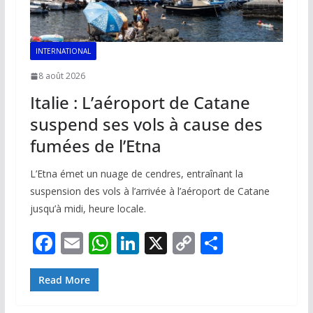
INTERNATIONAL
8 août 2026
Italie : L’aéroport de Catane
suspend ses vols à cause des
fumées de l’Etna
L’Etna émet un nuage de cendres, entraînant la
suspension des vols à l’arrivée à l’aéroport de Catane
jusqu’à midi, heure locale.
F
E
W
Li
X
C
P
ac
m
h
n
o
ar
e
ai
at
k
p
ta
Read More
b
l
s
e
y
g