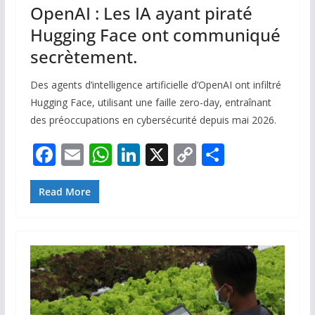
OpenAI : Les IA ayant piraté
Hugging Face ont communiqué
secrètement.
Des agents d’intelligence artificielle d’OpenAI ont infiltré
Hugging Face, utilisant une faille zero-day, entraînant
des préoccupations en cybersécurité depuis mai 2026.
F
E
W
Li
X
C
P
ac
m
h
n
o
ar
e
ai
at
k
p
ta
Read More
b
l
s
e
y
g
o
A
dI
Li
er
o
p
n
n
k
p
k