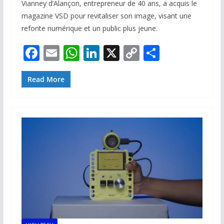
Vianney d’Alançon, entrepreneur de 40 ans, a acquis le
magazine VSD pour revitaliser son image, visant une
refonte numérique et un public plus jeune.
F
E
W
Li
X
C
P
ac
m
h
n
o
ar
e
ai
at
k
p
ta
Read More
b
l
s
e
y
g
o
A
dI
Li
er
o
p
n
n
k
p
k