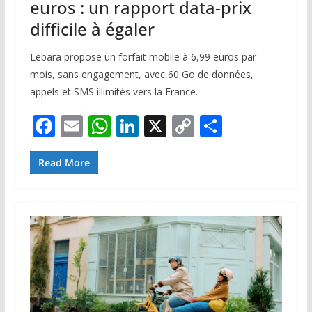
euros : un rapport data-prix
difficile à égaler
Lebara propose un forfait mobile à 6,99 euros par
mois, sans engagement, avec 60 Go de données,
appels et SMS illimités vers la France.
F
E
W
Li
X
C
P
ac
m
h
n
o
ar
e
ai
at
k
p
ta
Read More
b
l
s
e
y
g
o
A
dI
Li
er
o
p
n
n
k
p
k