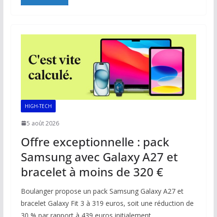
e
ai
at
k
p
ta
b
l
s
e
y
g
o
A
dI
Li
er
o
p
n
n
k
p
k
HIGH-TECH
5 août 2026
Offre exceptionnelle : pack
Samsung avec Galaxy A27 et
bracelet à moins de 320 €
Boulanger propose un pack Samsung Galaxy A27 et
bracelet Galaxy Fit 3 à 319 euros, soit une réduction de
30 % par rapport à 439 euros initialement.