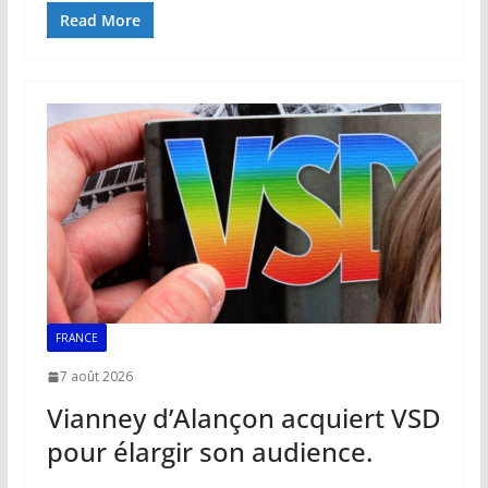
e
ai
at
k
p
ta
Read More
b
l
s
e
y
g
o
A
dI
Li
er
o
p
n
n
k
p
k
FRANCE
7 août 2026
Vianney d’Alançon acquiert VSD
pour élargir son audience.