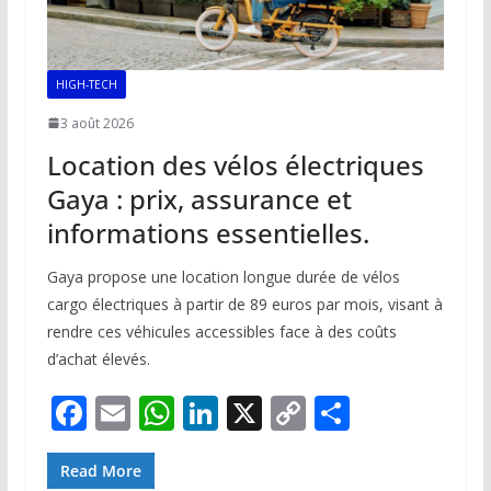
HIGH-TECH
3 août 2026
Location des vélos électriques
Gaya : prix, assurance et
informations essentielles.
Gaya propose une location longue durée de vélos
cargo électriques à partir de 89 euros par mois, visant à
rendre ces véhicules accessibles face à des coûts
d’achat élevés.
F
E
W
Li
X
C
P
ac
m
h
n
o
ar
e
ai
at
k
p
ta
Read More