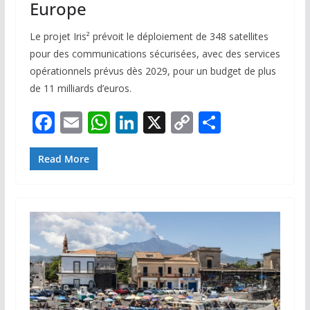
Europe
Le projet Iris² prévoit le déploiement de 348 satellites
pour des communications sécurisées, avec des services
opérationnels prévus dès 2029, pour un budget de plus
de 11 milliards d’euros.
F
E
W
Li
X
C
P
ac
m
h
n
o
ar
e
ai
at
k
p
ta
Read More
b
l
s
e
y
g
o
A
dI
Li
er
o
p
n
n
k
p
k