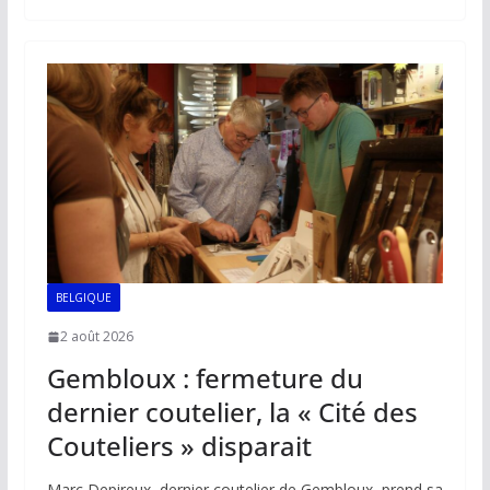
b
l
s
e
y
g
o
A
dI
Li
er
o
p
n
n
k
p
k
BELGIQUE
2 août 2026
Gembloux : fermeture du
dernier coutelier, la « Cité des
Couteliers » disparait
Marc Depireux, dernier coutelier de Gembloux, prend sa