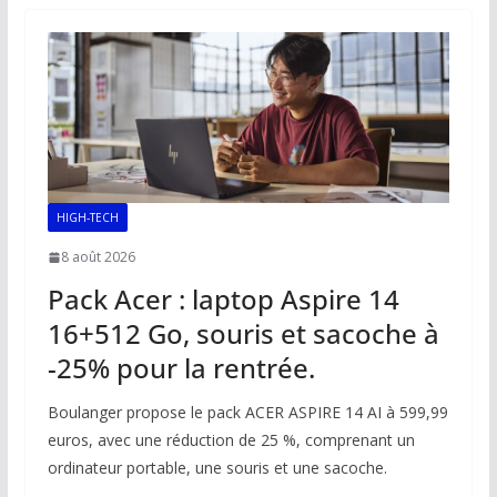
o
A
dI
Li
er
o
p
n
n
k
p
k
HIGH-TECH
8 août 2026
Pack Acer : laptop Aspire 14
16+512 Go, souris et sacoche à
-25% pour la rentrée.
Boulanger propose le pack ACER ASPIRE 14 AI à 599,99
euros, avec une réduction de 25 %, comprenant un
ordinateur portable, une souris et une sacoche.