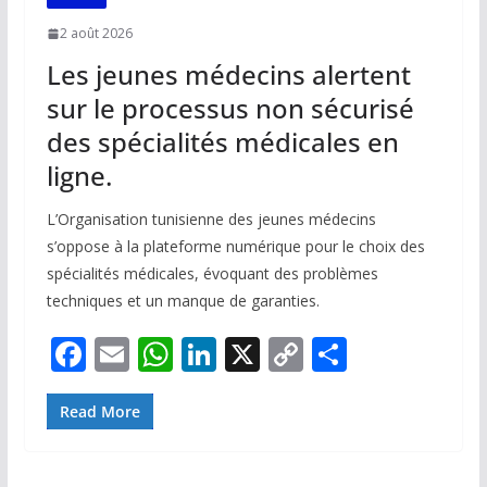
2 août 2026
Les jeunes médecins alertent
sur le processus non sécurisé
des spécialités médicales en
ligne.
L’Organisation tunisienne des jeunes médecins
s’oppose à la plateforme numérique pour le choix des
spécialités médicales, évoquant des problèmes
techniques et un manque de garanties.
F
E
W
Li
X
C
P
ac
m
h
n
o
ar
e
ai
at
k
p
ta
Read More
b
l
s
e
y
g