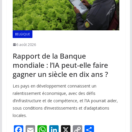
BELGIQUE
6 août 2026
Rapport de la Banque
mondiale : l’IA peut-elle faire
gagner un siècle en dix ans ?
Les pays en développement connaissent un
ralentissement économique, avec des défis
d’infrastructure et de compétence, et l’IA pourrait aider,
sous conditions d’investissements et d’adaptations
locales.
F
E
W
Li
X
C
P