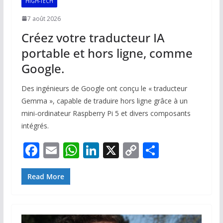
HIGH-TECH
7 août 2026
Créez votre traducteur IA
portable et hors ligne, comme
Google.
Des ingénieurs de Google ont conçu le « traducteur
Gemma », capable de traduire hors ligne grâce à un
mini-ordinateur Raspberry Pi 5 et divers composants
intégrés.
F
E
W
Li
X
C
P
ac
m
h
n
o
ar
e
ai
at
k
p
ta
Read More
b
l
s
e
y
g
o
A
dI
Li
er