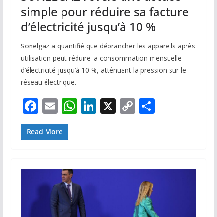
simple pour réduire sa facture
d’électricité jusqu’à 10 %
Sonelgaz a quantifié que débrancher les appareils après
utilisation peut réduire la consommation mensuelle
d’électricité jusqu’à 10 %, atténuant la pression sur le
réseau électrique.
F
E
W
Li
X
C
P
ac
m
h
n
o
ar
e
ai
at
k
p
ta
Read More
b
l
s
e
y
g
o
A
dI
Li
er
o
p
n
n
k
p
k