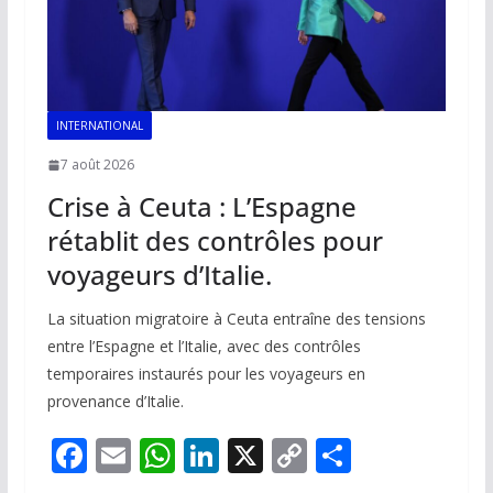
INTERNATIONAL
7 août 2026
Crise à Ceuta : L’Espagne
rétablit des contrôles pour
voyageurs d’Italie.
La situation migratoire à Ceuta entraîne des tensions
entre l’Espagne et l’Italie, avec des contrôles
temporaires instaurés pour les voyageurs en
provenance d’Italie.
F
E
W
Li
X
C
P
ac
m
h
n
o
ar