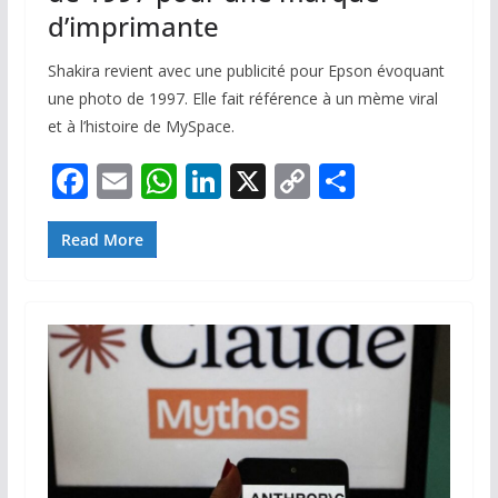
d’imprimante
Shakira revient avec une publicité pour Epson évoquant
une photo de 1997. Elle fait référence à un mème viral
et à l’histoire de MySpace.
F
E
W
Li
X
C
P
ac
m
h
n
o
ar
e
ai
at
k
p
ta
Read More
b
l
s
e
y
g
o
A
dI
Li
er
o
p
n
n
k
p
k