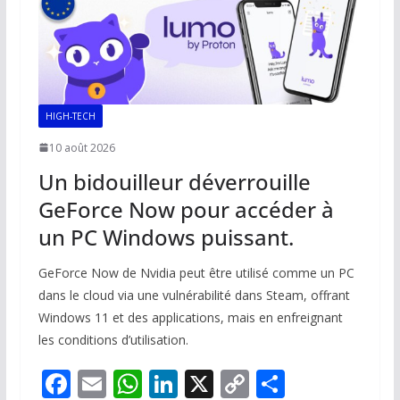
HIGH-TECH
10 août 2026
Un bidouilleur déverrouille
GeForce Now pour accéder à
un PC Windows puissant.
GeForce Now de Nvidia peut être utilisé comme un PC
dans le cloud via une vulnérabilité dans Steam, offrant
Windows 11 et des applications, mais en enfreignant
les conditions d’utilisation.
F
E
W
Li
X
C
P