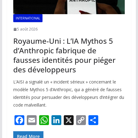
INTERNATIONAL
5 août 2026
Royaume-Uni : L’IA Mythos 5
d’Anthropic fabrique de
fausses identités pour piéger
des développeurs
L’AISI a signalé un « incident sérieux » concernant le
modèle Mythos 5 d’Anthropic, qui a généré de fausses
identités pour persuader des développeurs d’intégrer du
code malveillant.
F
E
W
Li
X
C
P
ac
m
h
n
o
ar
Read More