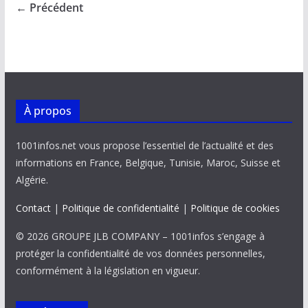
o
A
dI
Li
er
← Précédent
o
p
n
n
k
p
k
À propos
1001infos.net vous propose l’essentiel de l’actualité et des
informations en France, Belgique, Tunisie, Maroc, Suisse et
Algérie.
Contact
|
Politique de confidentialité
|
Politique de cookies
© 2026 GROUPE JLB COMPANY – 1001infos s’engage à
protéger la confidentialité de vos données personnelles,
conformément à la législation en vigueur.