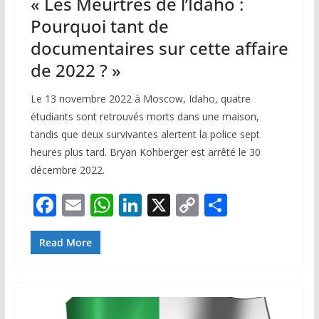
« Les Meurtres de l’Idaho :
Pourquoi tant de
documentaires sur cette affaire
de 2022 ? »
Le 13 novembre 2022 à Moscow, Idaho, quatre
étudiants sont retrouvés morts dans une maison,
tandis que deux survivantes alertent la police sept
heures plus tard. Bryan Kohberger est arrêté le 30
décembre 2022.
F
E
W
Li
X
C
P
ac
m
h
n
o
ar
e
ai
at
k
p
ta
Read More
b
l
s
e
y
g
o
A
dI
Li
er
o
p
n
n