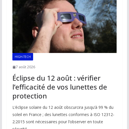
o
p
n
n
k
p
k
HIGH-TECH
7 août 2026
Éclipse du 12 août : vérifier
l’efficacité de vos lunettes de
protection
L’éclipse solaire du 12 août obscurcira jusqu’à 99 % du
soleil en France ; des lunettes conformes à ISO 12312-
2:2015 sont nécessaires pour l’observer en toute
sécurité.