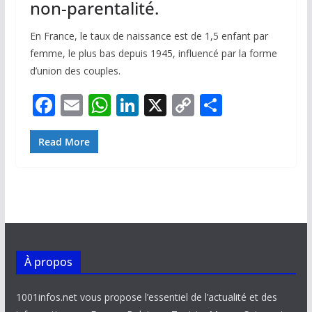
non-parentalité.
En France, le taux de naissance est de 1,5 enfant par
femme, le plus bas depuis 1945, influencé par la forme
d’union des couples.
F
E
W
Li
X
C
P
ac
m
h
n
o
ar
e
ai
at
k
p
ta
Read More
b
l
s
e
y
g
o
A
dI
Li
er
o
p
n
n
k
p
k
À propos
1001infos.net vous propose l’essentiel de l’actualité et des