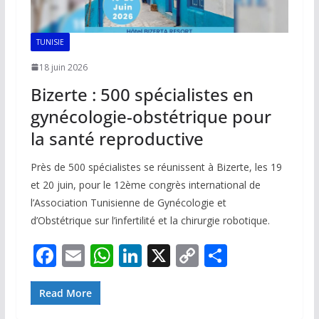
TUNISIE
18 juin 2026
Bizerte : 500 spécialistes en
gynécologie-obstétrique pour
la santé reproductive
Près de 500 spécialistes se réunissent à Bizerte, les 19
et 20 juin, pour le 12ème congrès international de
l’Association Tunisienne de Gynécologie et
d’Obstétrique sur l’infertilité et la chirurgie robotique.
F
E
W
Li
X
C
P
ac
m
h
n
o
ar
e
ai
at
k
p
ta
Read More