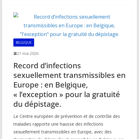
b
l
s
e
y
g
o
A
dI
Li
er
o
p
n
n
k
p
k
BELGIQUE
21 mai 2026
Record d’infections
sexuellement transmissibles en
Europe : en Belgique,
« l’exception » pour la gratuité
du dépistage.
Le Centre européen de prévention et de contrôle des
maladies rapporte une hausse des infections
sexuellement transmissibles en Europe, avec des