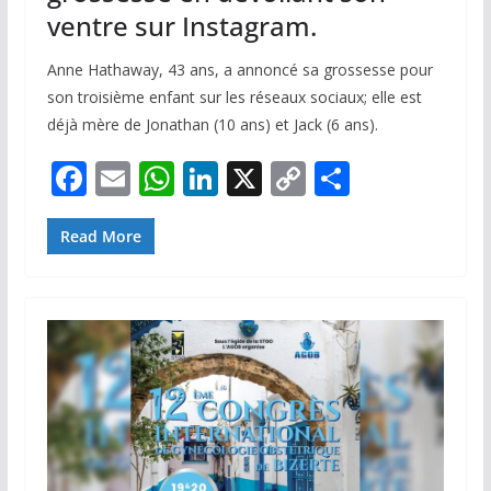
ventre sur Instagram.
Anne Hathaway, 43 ans, a annoncé sa grossesse pour
son troisième enfant sur les réseaux sociaux; elle est
déjà mère de Jonathan (10 ans) et Jack (6 ans).
F
E
W
Li
X
C
P
ac
m
h
n
o
ar
e
ai
at
k
p
ta
Read More
b
l
s
e
y
g
o
A
dI
Li
er
o
p
n
n
k
p
k