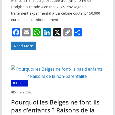
Mariia, 21 ans, diagnostiquée d’un lymphome de
Hodgkin au stade 4 en mai 2025, envisage un
traitement expérimental à Barcelone coûtant 150.000
euros, sans remboursement.
F
E
W
Li
X
C
P
ac
m
h
n
o
ar
e
ai
at
k
p
ta
Read More
b
l
s
e
y
g
o
A
dI
Li
er
o
p
n
n
k
p
k
BELGIQUE
5 mars 2026
Pourquoi les Belges ne font-ils
pas d’enfants ? Raisons de la