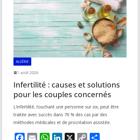
ALGÉRIE
1 août 2026
Infertilité : causes et solutions
pour les couples concernés
L’infertilité, touchant une personne sur six, peut être
traitée avec succès dans 70 % des cas par des
méthodes médicales et de procréation assistée.
F
E
W
Li
X
C
P