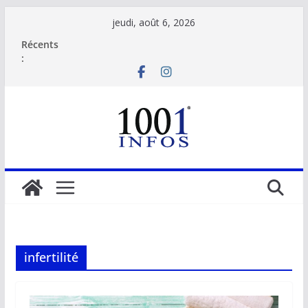
Passer
jeudi, août 6, 2026
au
Récents
contenu
:
infertilité