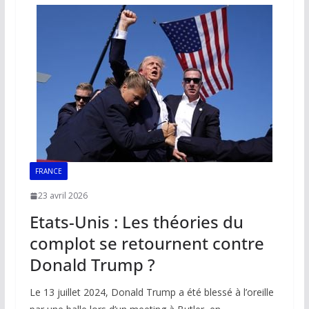
o
A
dI
Li
er
o
p
n
n
k
p
k
FRANCE
23 avril 2026
Etats-Unis : Les théories du
complot se retournent contre
Donald Trump ?
Le 13 juillet 2024, Donald Trump a été blessé à l’oreille