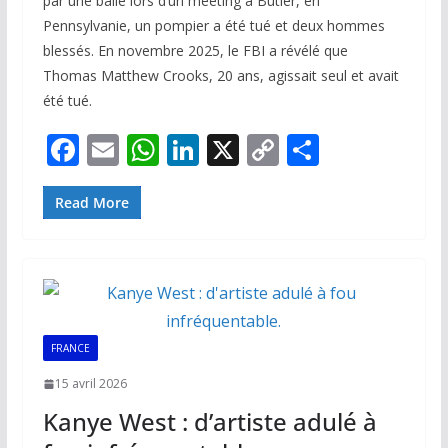
par une balle lors d’un meeting à Butler, en
Pennsylvanie, un pompier a été tué et deux hommes
blessés. En novembre 2025, le FBI a révélé que
Thomas Matthew Crooks, 20 ans, agissait seul et avait
été tué.
F
E
W
Li
X
C
P
ac
m
h
n
o
ar
e
ai
at
k
p
ta
Read More
b
l
s
e
y
g
o
A
dI
Li
er
o
p
n
n
k
p
k
FRANCE
15 avril 2026
Kanye West : d’artiste adulé à