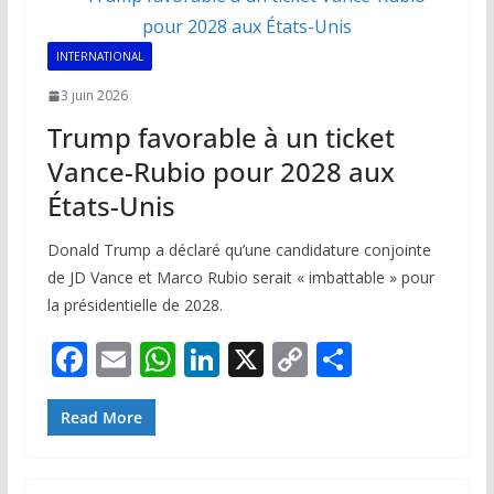
INTERNATIONAL
3 juin 2026
Trump favorable à un ticket
Vance-Rubio pour 2028 aux
États-Unis
Donald Trump a déclaré qu’une candidature conjointe
de JD Vance et Marco Rubio serait « imbattable » pour
la présidentielle de 2028.
F
E
W
Li
X
C
P
ac
m
h
n
o
ar
e
ai
at
k
p
ta
Read More
b
l
s
e
y
g