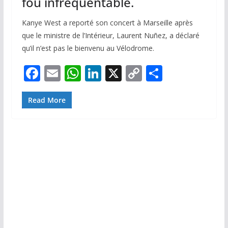
fou infréquentable.
Kanye West a reporté son concert à Marseille après
que le ministre de l’Intérieur, Laurent Nuñez, a déclaré
qu’il n’est pas le bienvenu au Vélodrome.
F
E
W
Li
X
C
P
ac
m
h
n
o
ar
e
ai
at
k
p
ta
Read More
b
l
s
e
y
g
o
A
dI
Li
er
o
p
n
n
k
p
k