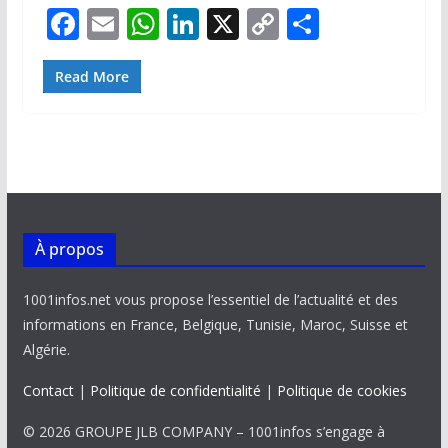
F
E
W
Li
X
C
P
ac
m
h
n
o
ar
e
ai
at
k
p
ta
Read More
b
l
s
e
y
g
o
A
dI
Li
er
o
p
n
n
k
p
k
À propos
1001infos.net vous propose l’essentiel de l’actualité et des
informations en France, Belgique, Tunisie, Maroc, Suisse et
Algérie.
Contact
|
Politique de confidentialité
|
Politique de cookies
© 2026 GROUPE JLB COMPANY – 1001infos s’engage à