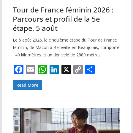
Tour de France féminin 2026 :
Parcours et profil de la 5e
étape, 5 août
Le 5 août 2026, la cinquième étape du Tour de France
féminin, de Mâcon à Belleville-en-Beaujolais, comporte
140 kilomètres et un dénivelé de 2880 mètres.
F
E
W
Li
X
C
P
ac
m
h
n
o
ar
e
ai
at
k
p
ta
Read More
b
l
s
e
y
g
o
A
dI
Li
er
o
p
n
n
k
p
k