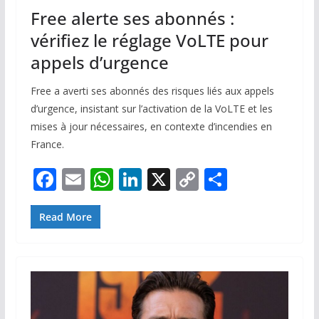
Free alerte ses abonnés :
vérifiez le réglage VoLTE pour
appels d’urgence
Free a averti ses abonnés des risques liés aux appels
d’urgence, insistant sur l’activation de la VoLTE et les
mises à jour nécessaires, en contexte d’incendies en
France.
F
E
W
Li
X
C
P
ac
m
h
n
o
ar
e
ai
at
k
p
ta
Read More
b
l
s
e
y
g
o
A
dI
Li
er
o
p
n
n
k
p
k