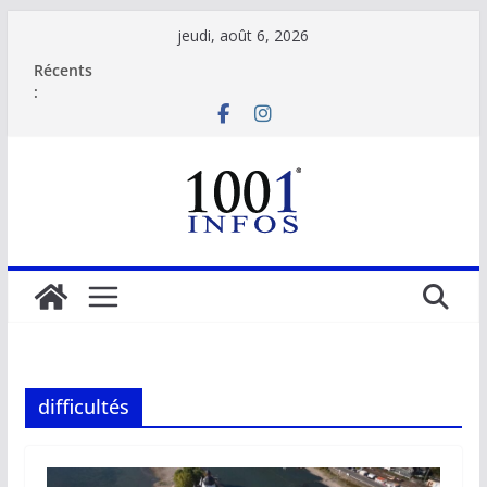
Passer
jeudi, août 6, 2026
au
Récents
contenu
:
difficultés