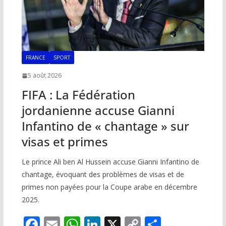
FRANCE
SPORT
5 août 2026
FIFA : La Fédération
jordanienne accuse Gianni
Infantino de « chantage » sur
visas et primes
Le prince Ali ben Al Hussein accuse Gianni Infantino de
chantage, évoquant des problèmes de visas et de
primes non payées pour la Coupe arabe en décembre
2025.
F
E
W
Li
X
C
P