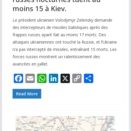
moins 15 à Kiev.
Le président ukrainien Volodymyr Zelensky demande
des intercepteurs de missiles balistiques après des
frappes russes ayant fait au moins 17 morts. Des
attaques ukrainiennes ont touché la Russie, et l’Ukraine
n’a pas intercepté de missiles, entraînant 15 morts. Les
forces russes montrent un ralentissement des
avancées en juillet.
F
E
W
Li
X
C
P
ac
m
h
n
o
ar
e
ai
at
k
p
ta
Read More
b
l
s
e
y
g
o
A
dI
Li
er
o
p
n
n