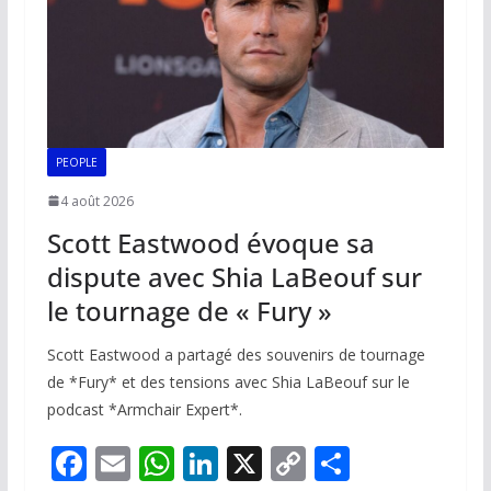
PEOPLE
4 août 2026
Scott Eastwood évoque sa
dispute avec Shia LaBeouf sur
le tournage de « Fury »
Scott Eastwood a partagé des souvenirs de tournage
de *Fury* et des tensions avec Shia LaBeouf sur le
podcast *Armchair Expert*.
F
E
W
Li
X
C
P