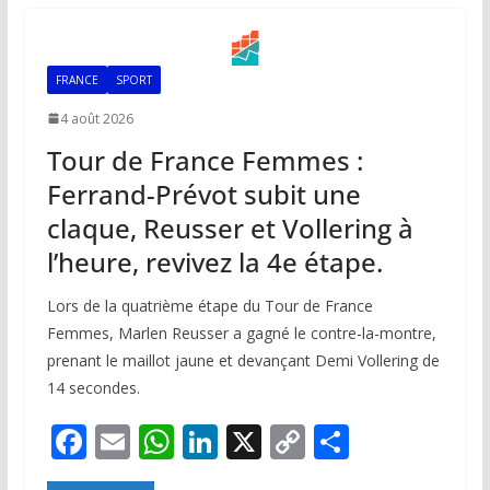
o
A
dI
Li
er
o
p
n
n
FRANCE
SPORT
k
p
k
4 août 2026
Tour de France Femmes :
Ferrand-Prévot subit une
claque, Reusser et Vollering à
l’heure, revivez la 4e étape.
Lors de la quatrième étape du Tour de France
Femmes, Marlen Reusser a gagné le contre-la-montre,
prenant le maillot jaune et devançant Demi Vollering de
14 secondes.
F
E
W
Li
X
C
P
ac
m
h
n
o
ar