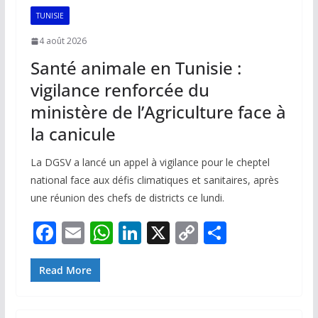
TUNISIE
4 août 2026
Santé animale en Tunisie :
vigilance renforcée du
ministère de l’Agriculture face à
la canicule
La DGSV a lancé un appel à vigilance pour le cheptel
national face aux défis climatiques et sanitaires, après
une réunion des chefs de districts ce lundi.
F
E
W
Li
X
C
P
ac
m
h
n
o
ar
e
ai
at
k
p
ta
Read More
b
l
s
e
y
g