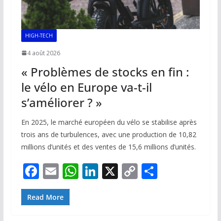
HIGH-TECH
4 août 2026
« Problèmes de stocks en fin :
le vélo en Europe va-t-il
s’améliorer ? »
En 2025, le marché européen du vélo se stabilise après
trois ans de turbulences, avec une production de 10,82
millions d’unités et des ventes de 15,6 millions d’unités.
F
E
W
Li
X
C
P
ac
m
h
n
o
ar
e
ai
at
k
p
ta
Read More
b
l
s
e
y
g