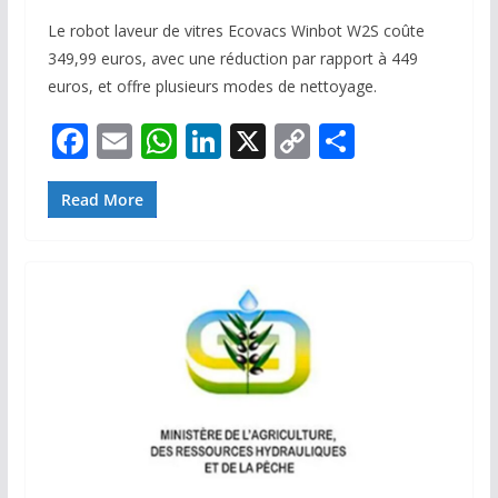
Le robot laveur de vitres Ecovacs Winbot W2S coûte
349,99 euros, avec une réduction par rapport à 449
euros, et offre plusieurs modes de nettoyage.
F
E
W
Li
X
C
P
ac
m
h
n
o
ar
e
ai
at
k
p
ta
Read More
b
l
s
e
y
g
o
A
dI
Li
er
o
p
n
n
k
p
k