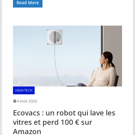
e
ai
at
k
p
ta
Read More
b
l
s
e
y
g
o
A
dI
Li
er
o
p
n
n
k
p
k
HIGH-TECH
4 août 2026
Ecovacs : un robot qui lave les
vitres et perd 100 € sur
Amazon