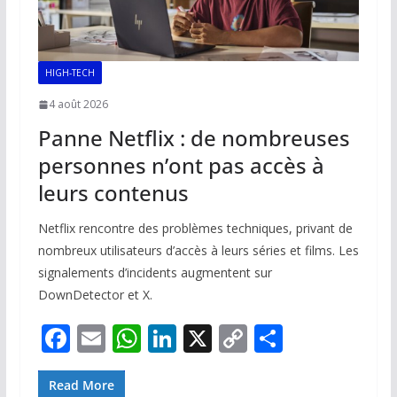
HIGH-TECH
4 août 2026
Panne Netflix : de nombreuses
personnes n’ont pas accès à
leurs contenus
Netflix rencontre des problèmes techniques, privant de
nombreux utilisateurs d’accès à leurs séries et films. Les
signalements d’incidents augmentent sur
DownDetector et X.
F
E
W
Li
X
C
P
ac
m
h
n
o
ar
e
ai
at
k
p
ta
Read More