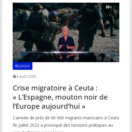
o
A
dI
Li
er
o
p
n
n
k
p
k
BELGIQUE
4 août 2026
Crise migratoire à Ceuta :
« L’Espagne, mouton noir de
l’Europe aujourd’hui »
L’arrivée de près de 60 000 migrants marocains à Ceuta
fin juillet 2023 a provoqué des tensions politiques au