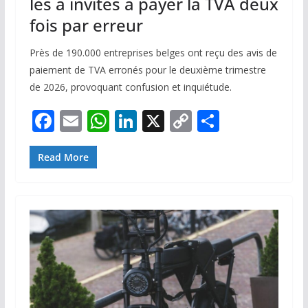
les a invités à payer la TVA deux
fois par erreur
Près de 190.000 entreprises belges ont reçu des avis de
paiement de TVA erronés pour le deuxième trimestre
de 2026, provoquant confusion et inquiétude.
F
E
W
Li
X
C
P
ac
m
h
n
o
ar
e
ai
at
k
p
ta
Read More
b
l
s
e
y
g
o
A
dI
Li
er
o
p
n
n
k
p
k