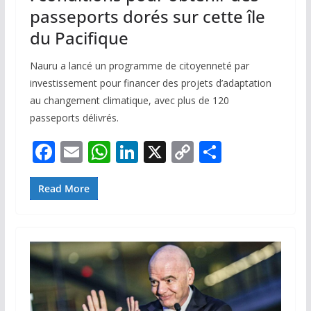
passeports dorés sur cette île
du Pacifique
Nauru a lancé un programme de citoyenneté par
investissement pour financer des projets d’adaptation
au changement climatique, avec plus de 120
passeports délivrés.
F
E
W
Li
X
C
P
ac
m
h
n
o
ar
e
ai
at
k
p
ta
Read More
b
l
s
e
y
g
o
A
dI
Li
er
o
p
n
n
k
p
k