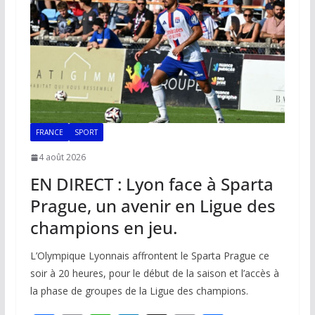
o
p
n
n
k
p
k
FRANCE
SPORT
4 août 2026
EN DIRECT : Lyon face à Sparta
Prague, un avenir en Ligue des
champions en jeu.
L’Olympique Lyonnais affrontent le Sparta Prague ce
soir à 20 heures, pour le début de la saison et l’accès à
la phase de groupes de la Ligue des champions.