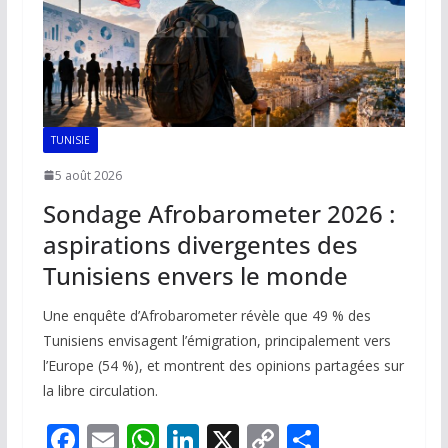
TUNISIE
5 août 2026
Sondage Afrobarometer 2026 :
aspirations divergentes des
Tunisiens envers le monde
Une enquête d’Afrobarometer révèle que 49 % des
Tunisiens envisagent l’émigration, principalement vers
l’Europe (54 %), et montrent des opinions partagées sur
la libre circulation.
F
E
W
Li
X
C
P