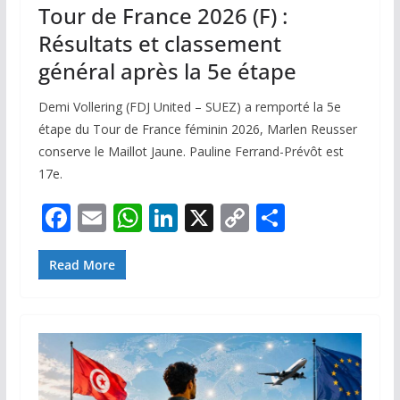
Tour de France 2026 (F) :
Résultats et classement
général après la 5e étape
Demi Vollering (FDJ United – SUEZ) a remporté la 5e
étape du Tour de France féminin 2026, Marlen Reusser
conserve le Maillot Jaune. Pauline Ferrand-Prévôt est
17e.
F
E
W
Li
X
C
P
ac
m
h
n
o
ar
e
ai
at
k
p
ta
Read More
b
l
s
e
y
g
o
A
dI
Li
er
o
p
n
n
k
p
k