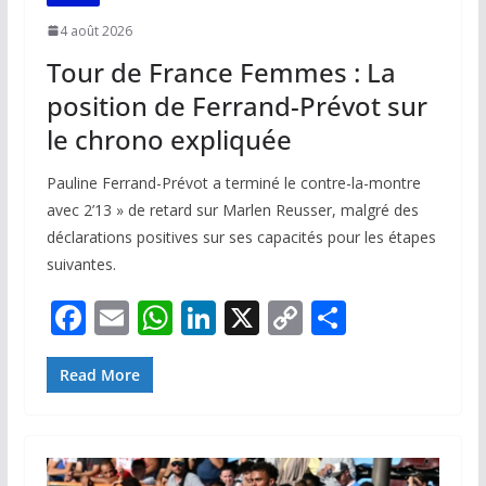
4 août 2026
Tour de France Femmes : La
position de Ferrand-Prévot sur
le chrono expliquée
Pauline Ferrand-Prévot a terminé le contre-la-montre
avec 2’13 » de retard sur Marlen Reusser, malgré des
déclarations positives sur ses capacités pour les étapes
suivantes.
F
E
W
Li
X
C
P
ac
m
h
n
o
ar
e
ai
at
k
p
ta
Read More
b
l
s
e
y
g
o
A
dI
Li
er