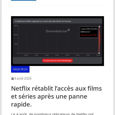
b
l
s
e
y
g
o
A
dI
Li
er
o
p
n
n
k
p
k
HIGH-TECH
4 août 2026
Netflix rétablit l’accès aux films
et séries après une panne
rapide.
Le 4 août, de nombreux utilisateurs de Netflix ont