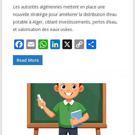
Les autorités algériennes mettent en place une
nouvelle stratégie pour améliorer la distribution d’eau
potable à Alger, ciblant investissements, pertes d’eau,
et valorisation des eaux usées.
F
E
W
Li
X
C
P
ac
m
h
n
o
ar
e
ai
at
k
p
ta
Read More
b
l
s
e
y
g
o
A
dI
Li
er
o
p
n
n
k
p
k