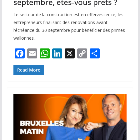
septembre, êtes-vous prêts ?
Le secteur de la construction est en effervescence, les
entrepreneurs finalisant des rénovations avant
l’échéance du 30 septembre pour bénéficier des primes
wallonnes.
F
E
W
Li
X
C
P
ac
m
h
n
o
ar
e
ai
at
k
p
ta
Read More
b
l
s
e
y
g
o
A
dI
Li
er
o
p
n
n
k
p
k