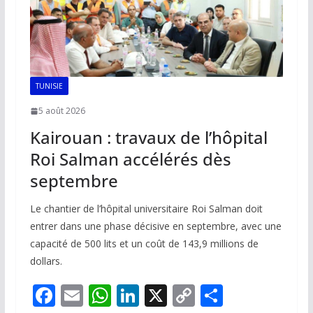
TUNISIE
5 août 2026
Kairouan : travaux de l’hôpital
Roi Salman accélérés dès
septembre
Le chantier de l’hôpital universitaire Roi Salman doit
entrer dans une phase décisive en septembre, avec une
capacité de 500 lits et un coût de 143,9 millions de
dollars.
F
E
W
Li
X
C
P