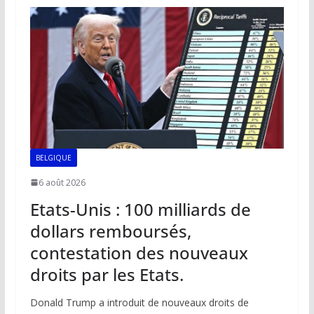
o
A
dI
Li
er
o
p
n
n
k
p
k
BELGIQUE
6 août 2026
Etats-Unis : 100 milliards de
dollars remboursés,
contestation des nouveaux
droits par les Etats.
Donald Trump a introduit de nouveaux droits de