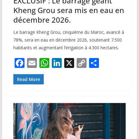
EXCLUSIF : Le barrage géant
Kheng Grou sera mis en eau en
décembre 2026.
Le barrage Kheng Grou, cinquième du Maroc, avancé à
78%, sera en eau en décembre 2026, soutenant 7.500
habitants et augmentant l’irrigation à 4.300 hectares.
F
E
W
Li
X
C
P
ac
m
h
n
o
ar
e
ai
at
k
p
ta
Read More
b
l
s
e
y
g
o
A
dI
Li
er
o
p
n
n
k
p
k