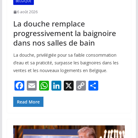
BELGIQUE
6 août 2026
La douche remplace
progressivement la baignoire
dans nos salles de bain
La douche, privilégiée pour sa faible consommation
d’eau et sa praticité, surpasse les baignoires dans les
ventes et les nouveaux logements en Belgique.
F
E
W
Li
X
C
P
ac
m
h
n
o
ar
e
ai
at
k
p
ta
Read More
b
l
s
e
y
g
o
A
dI
Li
er
o
p
n
n