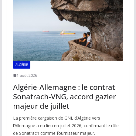
o
p
n
n
k
p
k
ALGÉRIE
1 août 2026
Algérie-Allemagne : le contrat
Sonatrach-VNG, accord gazier
majeur de juillet
La première cargaison de GNL d’Algérie vers
l’Allemagne a eu lieu en juillet 2026, confirmant le rôle
de Sonatrach comme fournisseur majeur.