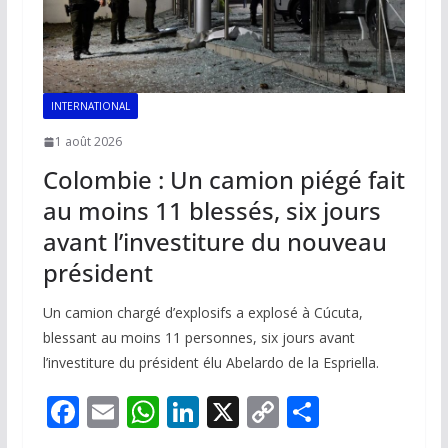
INTERNATIONAL
1 août 2026
Colombie : Un camion piégé fait
au moins 11 blessés, six jours
avant l’investiture du nouveau
président
Un camion chargé d’explosifs a explosé à Cúcuta,
blessant au moins 11 personnes, six jours avant
l’investiture du président élu Abelardo de la Espriella.
F
E
W
Li
X
C
P
ac
m
h
n
o
ar