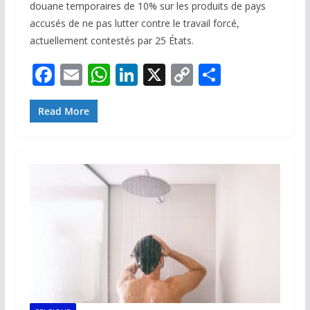
douane temporaires de 10% sur les produits de pays
accusés de ne pas lutter contre le travail forcé,
actuellement contestés par 25 États.
F
E
W
Li
X
C
P
ac
m
h
n
o
ar
e
ai
at
k
p
ta
Read More
b
l
s
e
y
g
o
A
dI
Li
er
o
p
n
n
k
p
k