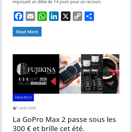
imposant un délai de 14 jours pour un recours.
F
E
W
Li
X
C
P
ac
m
h
n
o
ar
e
ai
at
k
p
ta
Read More
b
l
s
e
y
g
o
A
dI
Li
er
o
p
n
n
k
p
k
HIGH-TECH
7 août 2026
La GoPro Max 2 passe sous les
300 € et brille cet été.