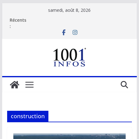
Passer
samedi, août 8, 2026
au
Récents
contenu
:
construction