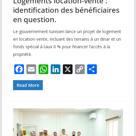
Logements location-vente :
identification des bénéficiaires
en question.
Le gouvernement tunisien lance un projet de logement
en location-vente, incluant des terrains à un dinar et un
fonds spécial à taux 0 % pour financer l’accès à la
propriété.
F
E
W
Li
X
C
P
ac
m
h
n
o
ar
e
ai
at
k
p
ta
Read More
b
l
s
e
y
g
o
A
dI
Li
er
o
p
n
n
k
p
k