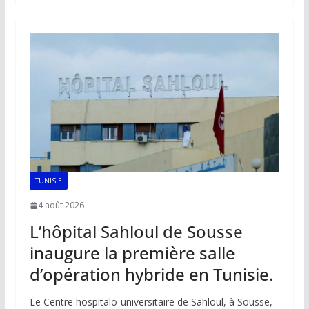
b
l
s
e
y
g
o
A
dI
Li
er
o
p
n
n
k
p
k
TUNISIE
4 août 2026
L’hôpital Sahloul de Sousse
inaugure la première salle
d’opération hybride en Tunisie.
Le Centre hospitalo-universitaire de Sahloul, à Sousse,