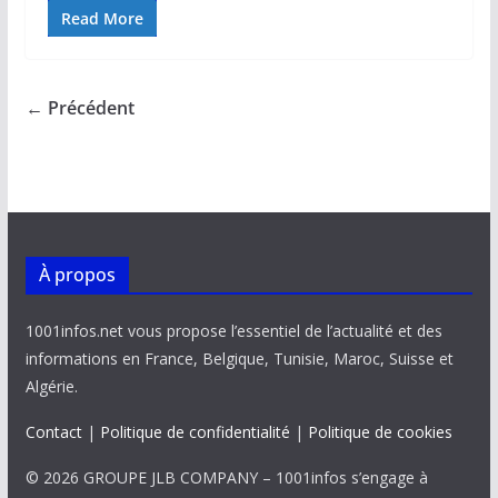
e
ai
at
k
p
ta
Read More
b
l
s
e
y
g
o
A
dI
Li
er
← Précédent
o
p
n
n
k
p
k
À propos
1001infos.net vous propose l’essentiel de l’actualité et des
informations en France, Belgique, Tunisie, Maroc, Suisse et
Algérie.
Contact
|
Politique de confidentialité
|
Politique de cookies
© 2026 GROUPE JLB COMPANY – 1001infos s’engage à