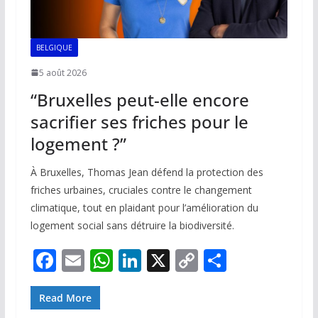
BELGIQUE
5 août 2026
“Bruxelles peut-elle encore
sacrifier ses friches pour le
logement ?”
À Bruxelles, Thomas Jean défend la protection des
friches urbaines, cruciales contre le changement
climatique, tout en plaidant pour l’amélioration du
logement social sans détruire la biodiversité.
F
E
W
Li
X
C
P
ac
m
h
n
o
ar
e
ai
at
k
p
ta
Read More