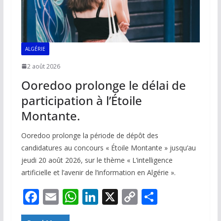
ALGÉRIE
2 août 2026
Ooredoo prolonge le délai de
participation à l’Étoile
Montante.
Ooredoo prolonge la période de dépôt des
candidatures au concours « Étoile Montante » jusqu’au
jeudi 20 août 2026, sur le thème « L’intelligence
artificielle et l’avenir de l’information en Algérie ».
F
E
W
Li
X
C
P
ac
m
h
n
o
ar