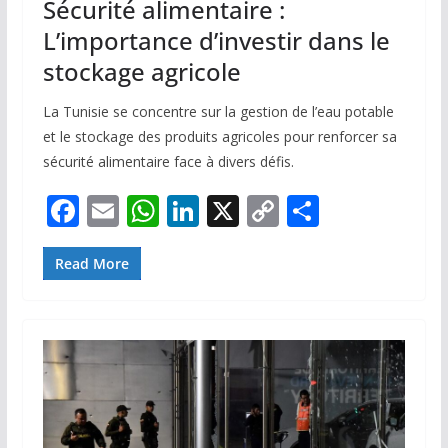
Sécurité alimentaire :
L’importance d’investir dans le
stockage agricole
La Tunisie se concentre sur la gestion de l’eau potable
et le stockage des produits agricoles pour renforcer sa
sécurité alimentaire face à divers défis.
F
E
W
Li
X
C
P
ac
m
h
n
o
ar
e
ai
at
k
p
ta
Read More
b
l
s
e
y
g
o
A
dI
Li
er
o
p
n
n
k
p
k