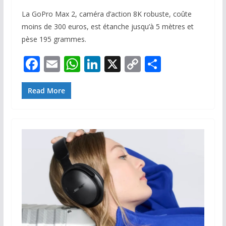
La GoPro Max 2, caméra d’action 8K robuste, coûte
moins de 300 euros, est étanche jusqu’à 5 mètres et
pèse 195 grammes.
F
E
W
Li
X
C
P
ac
m
h
n
o
ar
e
ai
at
k
p
ta
Read More
b
l
s
e
y
g
o
A
dI
Li
er
o
p
n
n
k
p
k