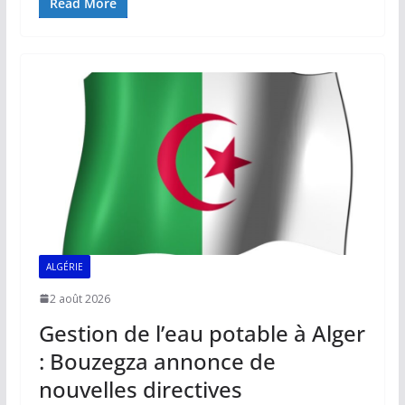
e
ai
at
k
p
ta
Read More
b
l
s
e
y
g
o
A
dI
Li
er
o
p
n
n
k
p
k
ALGÉRIE
2 août 2026
Gestion de l’eau potable à Alger
: Bouzegza annonce de
nouvelles directives