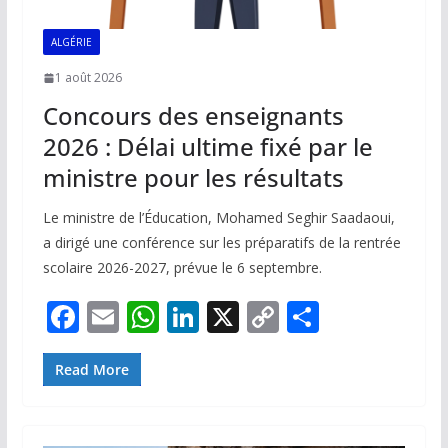
ALGÉRIE
1 août 2026
Concours des enseignants
2026 : Délai ultime fixé par le
ministre pour les résultats
Le ministre de l’Éducation, Mohamed Seghir Saadaoui,
a dirigé une conférence sur les préparatifs de la rentrée
scolaire 2026-2027, prévue le 6 septembre.
F
E
W
Li
X
C
P
ac
m
h
n
o
ar
e
ai
at
k
p
ta
Read More
b
l
s
e
y
g
o
A
dI
Li
er