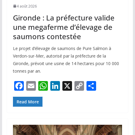
4 août 2026
Gironde : La préfecture valide
une megaferme d’élevage de
saumons contestée
Le projet d’élevage de saumons de Pure Salmon à
Verdon-sur-Mer, autorisé par la préfecture de la
Gironde, prévoit une usine de 14 hectares pour 10 000
tonnes par an.
F
E
W
Li
X
C
P
ac
m
h
n
o
ar
e
ai
at
k
p
ta
Read More
b
l
s
e
y
g
o
A
dI
Li
er
o
p
n
n