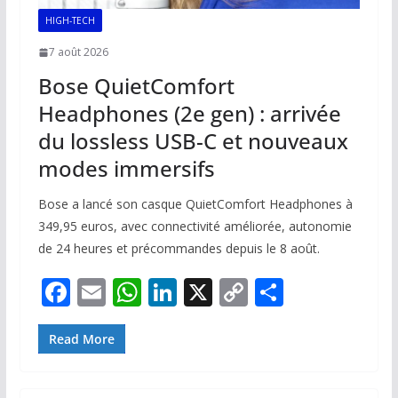
HIGH-TECH
7 août 2026
Bose QuietComfort
Headphones (2e gen) : arrivée
du lossless USB-C et nouveaux
modes immersifs
Bose a lancé son casque QuietComfort Headphones à
349,95 euros, avec connectivité améliorée, autonomie
de 24 heures et précommandes depuis le 8 août.
F
E
W
Li
X
C
P
ac
m
h
n
o
ar
e
ai
at
k
p
ta
Read More
b
l
s
e
y
g