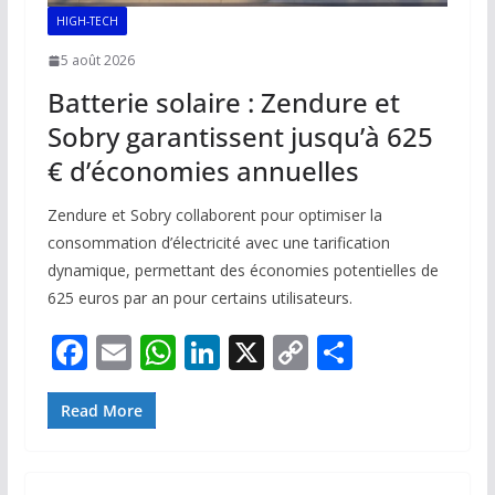
HIGH-TECH
5 août 2026
Batterie solaire : Zendure et
Sobry garantissent jusqu’à 625
€ d’économies annuelles
Zendure et Sobry collaborent pour optimiser la
consommation d’électricité avec une tarification
dynamique, permettant des économies potentielles de
625 euros par an pour certains utilisateurs.
F
E
W
Li
X
C
P
ac
m
h
n
o
ar
e
ai
at
k
p
ta
Read More
b
l
s
e
y
g
o
A
dI
Li
er