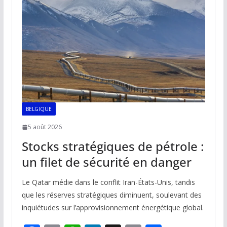
o
p
n
n
k
p
k
BELGIQUE
5 août 2026
Stocks stratégiques de pétrole :
un filet de sécurité en danger
Le Qatar médie dans le conflit Iran-États-Unis, tandis
que les réserves stratégiques diminuent, soulevant des
inquiétudes sur l’approvisionnement énergétique global.