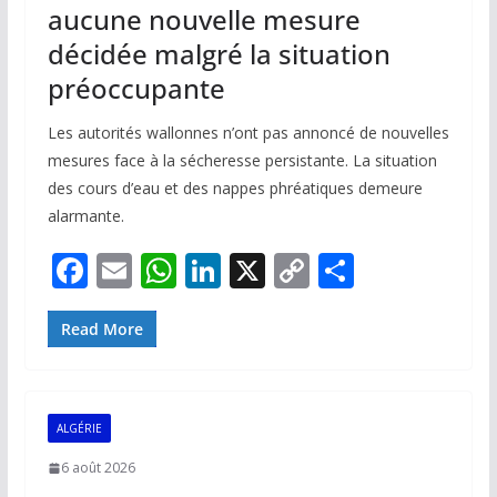
aucune nouvelle mesure
décidée malgré la situation
préoccupante
Les autorités wallonnes n’ont pas annoncé de nouvelles
mesures face à la sécheresse persistante. La situation
des cours d’eau et des nappes phréatiques demeure
alarmante.
F
E
W
Li
X
C
P
ac
m
h
n
o
ar
e
ai
at
k
p
ta
Read More
b
l
s
e
y
g
o
A
dI
Li
er
ALGÉRIE
o
p
n
n
6 août 2026
k
p
k