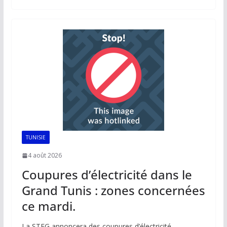
b
l
s
e
y
g
o
A
dI
Li
er
o
p
n
n
k
p
k
TUNISIE
4 août 2026
Coupures d’électricité dans le
Grand Tunis : zones concernées
ce mardi.
La STEG annoncera des coupures d’électricité