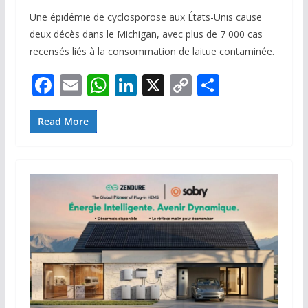
Une épidémie de cyclosporose aux États-Unis cause
deux décès dans le Michigan, avec plus de 7 000 cas
recensés liés à la consommation de laitue contaminée.
F
E
W
Li
X
C
P
ac
m
h
n
o
ar
e
ai
at
k
p
ta
Read More
b
l
s
e
y
g
o
A
dI
Li
er
o
p
n
n
k
p
k