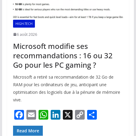
HIGH-TECH
6 août 2026
Microsoft modifie ses
recommandations : 16 ou 32
Go pour les PC gaming ?
Microsoft a retiré sa recommandation de 32 Go de
RAM pour les ordinateurs de jeu, anticipant une
optimisation des logiciels due à la pénurie de mémoire
vive.
F
E
W
Li
X
C
P
ac
m
h
n
o
ar
e
ai
at
k
p
ta
Read More