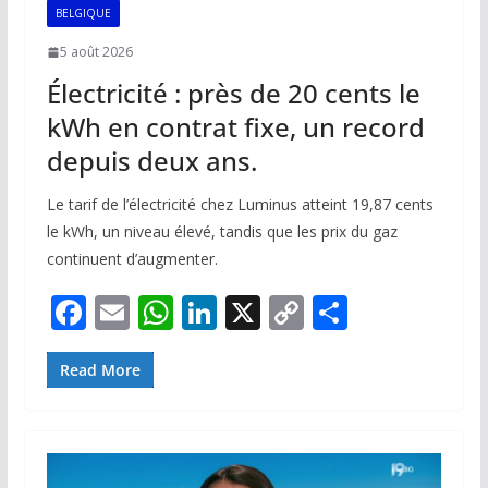
BELGIQUE
5 août 2026
Électricité : près de 20 cents le
kWh en contrat fixe, un record
depuis deux ans.
Le tarif de l’électricité chez Luminus atteint 19,87 cents
le kWh, un niveau élevé, tandis que les prix du gaz
continuent d’augmenter.
F
E
W
Li
X
C
P
ac
m
h
n
o
ar
e
ai
at
k
p
ta
Read More
b
l
s
e
y
g
o
A
dI
Li
er
o
p
n
n