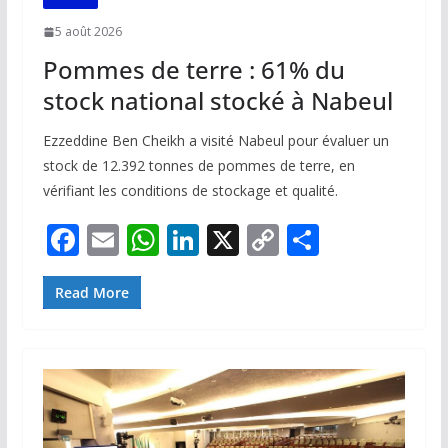
5 août 2026
Pommes de terre : 61% du
stock national stocké à Nabeul
Ezzeddine Ben Cheikh a visité Nabeul pour évaluer un
stock de 12.392 tonnes de pommes de terre, en
vérifiant les conditions de stockage et qualité.
F
E
W
Li
X
C
P
ac
m
h
n
o
ar
e
ai
at
k
p
ta
Read More
b
l
s
e
y
g
o
A
dI
Li
er
o
p
n
n
k
p
k