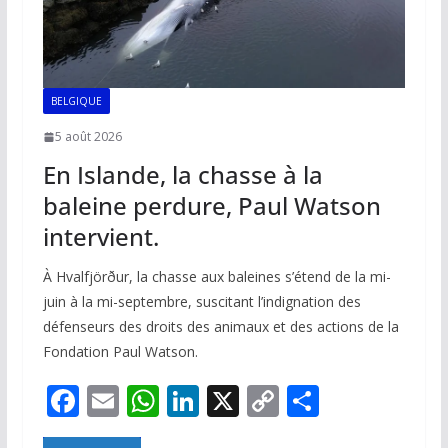
BELGIQUE
5 août 2026
En Islande, la chasse à la
baleine perdure, Paul Watson
intervient.
À Hvalfjörður, la chasse aux baleines s’étend de la mi-
juin à la mi-septembre, suscitant l’indignation des
défenseurs des droits des animaux et des actions de la
Fondation Paul Watson.
F
E
W
Li
X
C
P
ac
m
h
n
o
ar