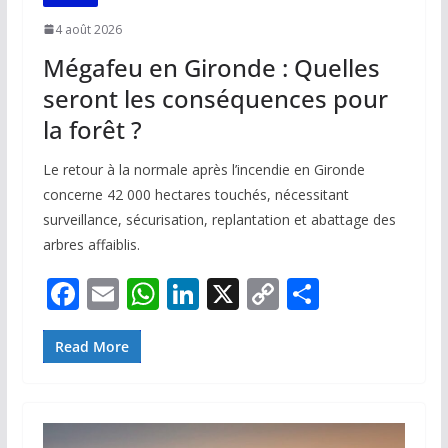
4 août 2026
Mégafeu en Gironde : Quelles
seront les conséquences pour
la forêt ?
Le retour à la normale après l’incendie en Gironde
concerne 42 000 hectares touchés, nécessitant
surveillance, sécurisation, replantation et abattage des
arbres affaiblis.
F
E
W
Li
X
C
P
ac
m
h
n
o
ar
e
ai
at
k
p
ta
Read More
b
l
s
e
y
g
o
A
dI
Li
er