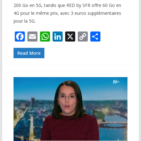
200 Go en 5G, tandis que RED by SFR offre 60 Go en
4G pour le même prix, avec 3 euros supplémentaires
pour la 5G.
F
E
W
Li
X
C
P
ac
m
h
n
o
ar
e
ai
at
k
p
ta
Read More
b
l
s
e
y
g
o
A
dI
Li
er
o
p
n
n
k
p
k