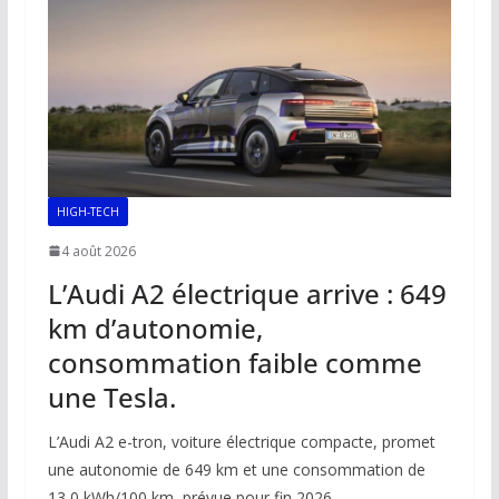
o
p
n
n
k
p
k
HIGH-TECH
4 août 2026
L’Audi A2 électrique arrive : 649
km d’autonomie,
consommation faible comme
une Tesla.
L’Audi A2 e-tron, voiture électrique compacte, promet
une autonomie de 649 km et une consommation de
13,0 kWh/100 km, prévue pour fin 2026.