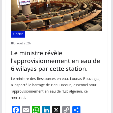
ALGÉRIE
5 août 2026
Le ministre révèle
l’approvisionnement en eau de
6 wilayas par cette station.
Le ministre des Ressources en eau, Lounas Bouzegza,
a inspecté le barrage de Beni Haroun, essentiel pour
l’approvisionnement en eau de l’Est algérien, ce
mercredi.
F
E
W
Li
X
C
P