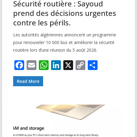
Sécurité routière : Sayoud
prend des décisions urgentes
contre les périls.
Les autorités algériennes annoncent un programme
pour renouveler 10 000 bus et améliorer la sécurité
routière lors d’une réunion du 5 août 2026.
F
E
W
Li
X
C
P
ac
m
h
n
o
ar
e
ai
at
k
p
ta
Read More
b
l
s
e
y
g
o
A
dI
Li
er
o
p
n
n
k
p
k