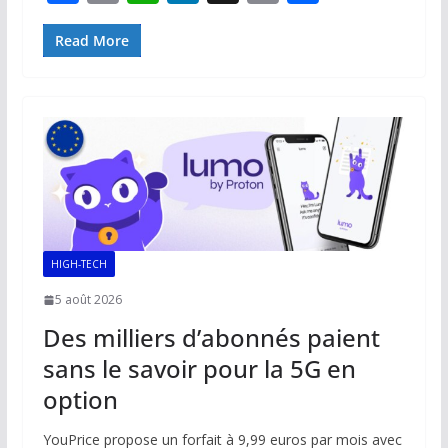
ac
m
h
n
o
ar
e
ai
at
k
p
ta
Read More
b
l
s
e
y
g
o
A
dI
Li
er
o
p
n
n
k
p
k
HIGH-TECH
5 août 2026
Des milliers d’abonnés paient
sans le savoir pour la 5G en
option
YouPrice propose un forfait à 9,99 euros par mois avec