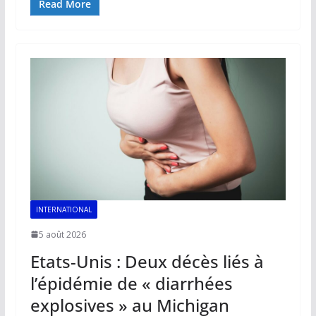
e
ai
at
k
p
ta
Read More
b
l
s
e
y
g
o
A
dI
Li
er
o
p
n
n
k
p
k
INTERNATIONAL
5 août 2026
Etats-Unis : Deux décès liés à
l’épidémie de « diarrhées
explosives » au Michigan