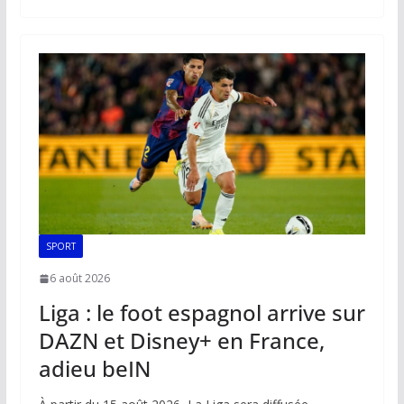
b
l
s
e
y
g
o
A
dI
Li
er
o
p
n
n
k
p
k
SPORT
6 août 2026
Liga : le foot espagnol arrive sur
DAZN et Disney+ en France,
adieu beIN