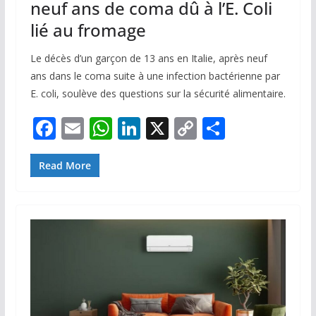
neuf ans de coma dû à l’E. Coli
lié au fromage
Le décès d’un garçon de 13 ans en Italie, après neuf
ans dans le coma suite à une infection bactérienne par
E. coli, soulève des questions sur la sécurité alimentaire.
F
E
W
Li
X
C
P
ac
m
h
n
o
ar
e
ai
at
k
p
ta
Read More
b
l
s
e
y
g
o
A
dI
Li
er
o
p
n
n
k
p
k