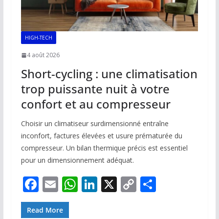
HIGH-TECH
4 août 2026
Short-cycling : une climatisation
trop puissante nuit à votre
confort et au compresseur
Choisir un climatiseur surdimensionné entraîne
inconfort, factures élevées et usure prématurée du
compresseur. Un bilan thermique précis est essentiel
pour un dimensionnement adéquat.
F
E
W
Li
X
C
P
ac
m
h
n
o
ar
e
ai
at
k
p
ta
Read More