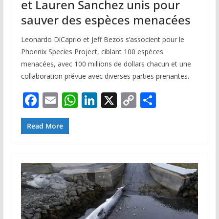
et Lauren Sanchez unis pour
sauver des espèces menacées
Leonardo DiCaprio et Jeff Bezos s’associent pour le
Phoenix Species Project, ciblant 100 espèces
menacées, avec 100 millions de dollars chacun et une
collaboration prévue avec diverses parties prenantes.
F
E
W
Li
X
C
P
ac
m
h
n
o
ar
e
ai
at
k
p
ta
Read More
b
l
s
e
y
g
o
A
dI
Li
er
o
p
n
n
k
p
k